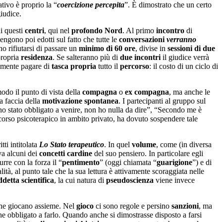
tivo è proprio la “
coercizione percepita
”. È dimostrato che un certo
giudice.
i questi
centri
, qui nel
profondo Nord
. Al primo
incontro
di
engono poi edotti sul fatto che tutte le
conversazioni
verranno
o rifiutarsi di passare un
minimo di 60 ore
, divise in
sessioni di due
propria
residenza
. Se salteranno più di
due incontri
il giudice verrà
amente pagare di
tasca propria
tutto il
percorso
: il costo di un ciclo di
modo il punto di vista della
compagna
o
ex compagna
, ma anche le
la faccia della
motivazione
spontanea
. I partecipanti al gruppo sul
o stato obbligato a venire, non ho nulla da dire”, “Secondo me è
orso psicoterapico in ambito privato, ha dovuto sospendere tale
itti intitolata
Lo Stato terapeutico
. In quel
volume
, come (in diversa
iva alcuni dei
concetti
cardine
del suo pensiero. In particolare egli
urre con la forza il “
pentimento
” (oggi chiamata “
guarigione
”) e di
tà, al punto tale che la sua lettura è attivamente scoraggiata nelle
ddetta scientifica
, la cui natura di
pseudoscienza
viene invece
e giocano assieme. Nel
gioco
ci sono regole e persino
sanzioni
, ma
e obbligato a farlo. Quando anche si dimostrasse disposto a farsi