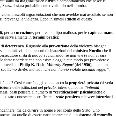
causalità tra
diagnosi psichiatrica
e comportamento che nasce la
o
, Szasz si starà probabilmente rivoltando nella tomba.
ti violenti ascolti argomentazioni che non avrebbe mai ascoltato se non
i, prevenga la violenza. Ecco in sintesi i difetti di questo
ti
, per la
corruzione
, per i reati di tipo mafioso, per le
rapine a mano
on serve a niente in
termini pratici
;
o di
deterrenza
. Riguardo alla
prevenzione
della violenza bisogna
entito tuttavia dalle recenti dichiarazioni del
ministro Nordio
che il
persecutore si sta di nuovo avvicinando, se non vi è (e non vi sarà
tile forse ricordare che non esiste a oggi alcun modo per prevedere e
sa novella di
Philip K. Dick
,
Minority Report
(del
1956
), in cui una
sbattiamo dentro individui che non hanno violato nessuna legge!”.
i fatto”? Così come è oggi sotto attacco la
proprietà privata
(si veda
issione
delle istituzioni nel
privato
,
inteso qui come
l’intimità
nale
, basti pensare al numero di “
certificazioni
”
psichiatriche
o
 uno stato conoscere e certificare il
reale
pensiero
e le
vere
intenzioni
condannare, ma da
curare
in nome e per conto dello Stato. Uno
rapeuta sia quello di essere parte integrante di un
sistema di
controllo