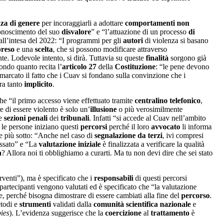
nza
di genere
per incoraggiarli a adottare
comportamenti non
iconoscimento del suo
disvalore
” e “l’attuazione di un processo
di
ll’intesa del 2022: “I programmi per gli
autori
di violenza si basano
reso
e una
scelta
, che si possono modificare attraverso
nte. Lodevole intento, si dirà. Tuttavia su queste
finalità
sorgono già
ondo quanto recita l’
articolo 27
della
Costituzione
: “le pene devono
imarcato il fatto che i Cuav si fondano sulla convinzione che i
a tanto
implicito
.
 che “il primo accesso viene effettuato tramite
centralino telefonico
,
e di essere violento è solo un’
illusione
o più verosimilmente
le
sezioni penali
dei
tribunali
. Infatti “si accede al Cuav nell’ambito
 le persone iniziano questi
percorsi
perché il loro
avvocato
li informa
e più sotto: “Anche nel caso di
segnalazione da terzi
, ivi compresi
essato” e “La
valutazione iniziale
è finalizzata a verificare la qualità
a
? Allora noi ti obblighiamo a curarti. Ma tu non devi dire che sei stato
rventi”), ma è specificato che i
responsabili
di questi percorsi
 partecipanti vengono valutati ed è specificato che “la valutazione
, perché bisogna dimostrare di essere cambiati alla fine del
percorso
.
todi e
strumenti
validati dalla
comunità scientifica nazionale
e
ies
). L’evidenza suggerisce che la
coercizione
al
trattamento
è