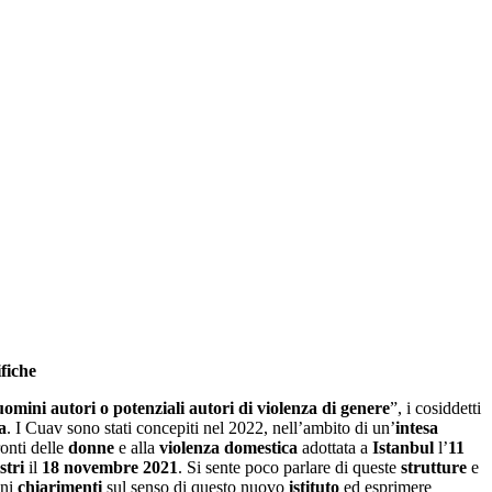
ifiche
omini autori o potenziali autori di violenza di genere
”, i cosiddetti
a
. I Cuav sono stati concepiti nel 2022, nell’ambito di un’
intesa
onti delle
donne
e alla
violenza domestica
adottata a
Istanbul
l’
11
stri
il
18 novembre 2021
. Si sente poco parlare di queste
strutture
e
uni
chiarimenti
sul senso di questo nuovo
istituto
ed esprimere