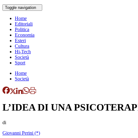
Toggle navigation
Home
Editoriali
Politica
Economia
Esteri
Cultura
Hi-Tech
Società
Sport
Home
Società
L’IDEA DI UNA PSICOTERAP
di
Giovanni Perini (*)