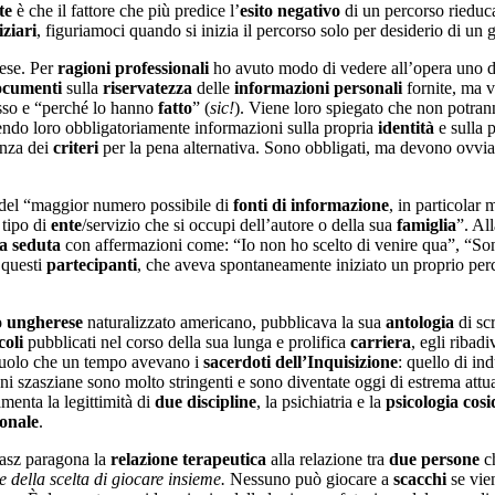
te
è che il fattore che più predice l’
esito negativo
di un percorso rieduca
iziari
, figuriamoci quando si inizia il percorso solo per desiderio di un 
ese. Per
ragioni professionali
ho avuto modo di vedere all’opera uno d
ocumenti
sulla
riservatezza
delle
informazioni personali
fornite, ma v
esso e “perché lo hanno
fatto
” (
sic!
). Viene loro spiegato che non potrann
endo loro obbligatoriamente informazioni sulla propria
identità
e sulla 
enza dei
criteri
per la pena alternativa. Sono obbligati, ma devono ovvi
 del “maggior numero possibile di
fonti di informazione
, in particolar 
 tipo di
ente
/servizio che si occupi dell’autore o della sua
famiglia
”. Al
a seduta
con affermazioni come: “Io non ho scelto di venire qua”, “Son
 questi
partecipanti
, che aveva spontaneamente iniziato un proprio perc
fo ungherese
naturalizzato americano, pubblicava la sua
antologia
di scr
coli
pubblicati nel corso della sua lunga e prolifica
carriera
, egli ribad
ruolo che un tempo avevano i
sacerdoti
dell’Inquisizione
: quello di ind
i szasziane sono molto stringenti e sono diventate oggi di estrema attuali
amenta la legittimità di
due discipline
, la psichiatria e la
psicologia
cosi
ionale
.
zasz paragona la
relazione terapeutica
alla relazione tra
due persone
ch
e della scelta di giocare insieme.
Nessuno può giocare a
scacchi
se vien