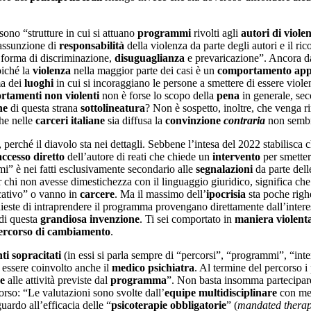
ono “strutture in cui si attuano
programmi
rivolti agli
autori di viole
assunzione di
responsabilità
della violenza da parte degli autori e il r
 forma di discriminazione,
disuguaglianza
e prevaricazione”. Ancora da
oiché la
violenza
nella maggior parte dei casi è un
comportamento app
ma dei
luoghi
in cui si incoraggiano le persone a smettere di essere viole
tamenti non violenti
non è forse lo scopo della
pena
in generale, sec
ne
di questa strana
sottolineatura
? Non è sospetto, inoltre, che venga r
he nelle
carceri italiane
sia diffusa la
convinzione
contraria
non sembr
a, perché il diavolo sta nei dettagli. Sebbene l’intesa del 2022 stabilisca
accesso diretto
dell’autore di reati che chiede un
intervento
per smetter
i” è nei fatti esclusivamente secondario alle
segnalazioni
da parte del
r chi non avesse dimestichezza con il linguaggio giuridico, significa che
cativo” o vanno in
carcere
. Ma il massimo dell’
ipocrisia
sta poche righ
hieste di intraprendere il programma provengano direttamente dall’inter
 di questa
grandiosa
invenzione
. Ti sei comportato in
maniera violent
ercorso di cambiamento
.
ti
sopracitati
(in essi si parla sempre di “percorsi”, “programmi”, “inte
essere coinvolto anche il
medico
psichiatra
. Al termine del percorso i
ne
alle attività previste dal
programma
”. Non basta insomma partecipare
rso: “Le valutazioni sono svolte dall’
equipe multidisciplinare
con me
uardo all’efficacia delle “
psicoterapie obbligatorie
” (
mandated therap