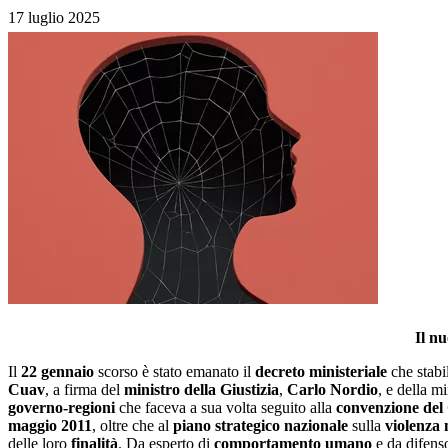
17 luglio 2025
Il nu
Il
22 gennaio
scorso è stato emanato il
decreto ministeriale
che stabi
Cuav
, a firma del
ministro della Giustizia
,
Carlo Nordio
, e della mi
governo-regioni
che faceva a sua volta seguito alla
convenzione del 
maggio 2011
, oltre che al
piano strategico nazionale
sulla
violenza 
delle loro
finalità
. Da esperto di
comportamento umano
e da difens