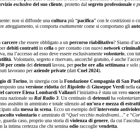
ervizio
esclusivo
del suo cliente
, protetto dal
segreto professionale
e
p
uente: non si diffonde una
cultura
più “
pacifica
” con le costrizioni o c
re atteggiamento, si comporta
esattamente
come si comportano gli
auto
n
carcere
che essere obbligato a un
percorso riabilitativo
? Siamo d’acc
 per
debiti contratti
in
cella
o per contatto con nuovi
network
criminal
iva, ma l’accesso ad esso deve essere esclusivamente
volontario
, con tu
utilità
. Volontario, segreto e riservato, ancorché gratuito, è anche l’acce
30 per cento
dei
detenuti
lavora, per
poche ore alla settimana
e solo 
nuti lavorano per
aziende private
(dati
Cnel 2024
).
gio di Torino
, in sinergia con la
Fondazione Compagnia di San Pao
 proposto una
versione
ridotta
del
Rigoletto
di
Giuseppe Verdi
nella
c
 del carcere Elena Lombardi Vallauri
l’iniziativa è stata un vero
succe
vanza nazionale su
Rai Radio 3
. Un centinaio di
detenuti
ha
volontaria
no assistito in ammirato e totale silenzio ad
un’ora e mezza di estratt
cipato alla
messa in scena
. Ecco un esempio dell’
intervento antiviole
 ascolto volontario
e ammirato di “
Quel vecchio maledivami…
” e “
Cort
, guarda caso, proprio una storia di
violenza di genere
, da cui l’ascolt
n la intima certezza che chi semina
odio
raccoglie
vendetta
.