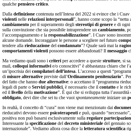
qualche
pensiero critico
.
Dalla
definizione
contenuta nell’Intesa del 2022 si evince che i Cuav s
violenti
nelle
relazioni
interpersonali
”, hanno come scopo la “netta 
cambiamento
per il superamento degli
stereotipi
di genere
e di ogni
sulla convinzione che sia possibile intraprendere un
cambiamento
, p
l’accompagnamento e la
responsabilizzazione
”. I Cuav sono insom
alcune domande. Incoraggiare le persone a scegliere nel futuro
compor
tendere alla
rieducazione
del
condannato
”? Quale sarà mai la
ragio
comportamenti violenti
possono essere abbandonati? Il
messaggio
c
Ma vediamo quali sono i
criteri
per accedere a queste
strutture
, si s
mail,
colloqui
informativi
e/o conoscitivi” è abbastanza chiaro che l’
un’ipocrisia dei
compilatori dell’intesa
. L’accesso a questi “programm
di
misure alternative
previste dall’
Ordinamento penitenziario
”. Pe
del fatto che hanno
due alternative
: o accettano il “programma riedu
legali di parte o
Servizi pubblici
, è necessario che il
contatto
e le ric
ed il
livello
della
motivazione
”. È qui che si sviluppa tutta l’assurdità
obbligato
, devi dire che sei tu che vuoi
spontaneamente
iniziare un
p
In realtà, il concetto di “cura” non viene mai menzionato dai
documen
rieducativi devono essere
psicoterapeuti
e può, quando “necessario”, 
positiva non può basarsi esclusivamente sulla
regolare partecipazio
Interessante la
specificazione
del
decreto ministeriale
del gennaio sco
internazionale”. Vediamo allora cosa dice la
letteratura scientifica
rig