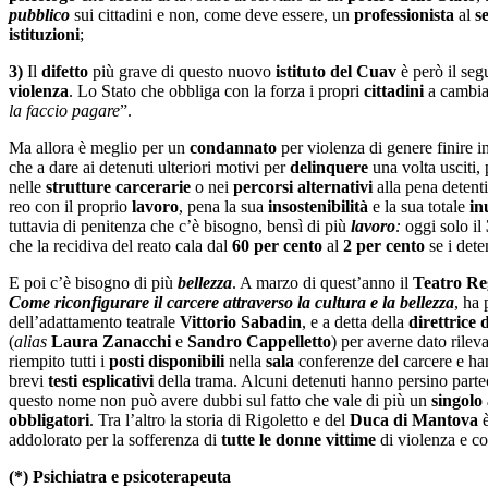
pubblico
sui cittadini e non, come deve essere, un
professionista
al
s
istituzioni
;
3)
Il
difetto
più grave di questo nuovo
istituto del Cuav
è però il seg
violenza
. Lo Stato che obbliga con la forza i propri
cittadini
a cambia
la faccio pagare
”.
Ma allora è meglio per un
condannato
per violenza di genere finire i
che a dare ai detenuti ulteriori motivi per
delinquere
una volta usciti,
nelle
strutture carcerarie
o nei
percorsi
alternativi
alla pena detent
reo con il proprio
lavoro
, pena la sua
insostenibilità
e la sua totale
in
tuttavia di penitenza che c’è bisogno, bensì di più
lavoro
:
oggi solo il
che la recidiva del reato cala dal
60 per cento
al
2 per cento
se i dete
E poi c’è bisogno di più
bellezza
. A marzo di quest’anno il
Teatro Re
Come riconfigurare il carcere attraverso la cultura e la bellezza
, ha
dell’adattamento teatrale
Vittorio Sabadin
, e a detta della
direttrice
(
alias
Laura Zanacchi
e
Sandro Cappelletto
) per averne dato rile
riempito tutti i
posti disponibili
nella
sala
conferenze del carcere e han
brevi
testi esplicativi
della trama. Alcuni detenuti hanno persino parte
questo nome non può avere dubbi sul fatto che vale di più un
singolo
obbligatori
. Tra l’altro la storia di Rigoletto e del
Duca di Mantova
è
addolorato per la sofferenza di
tutte le donne vittime
di violenza e co
(*) Psichiatra e psicoterapeuta