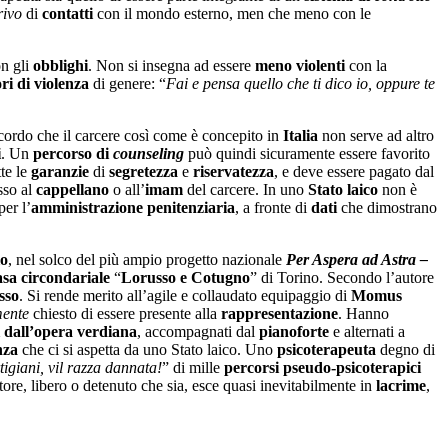
rivo
di
contatti
con il mondo esterno, men che meno con le
on gli
obblighi
. Non si insegna ad essere
meno
violenti
con la
ri di violenza
di genere: “
Fai e pensa quello che ti dico io, oppure te
ordo che il carcere così come è concepito in
Italia
non serve ad altro
i
. Un
percorso
di
counseling
può quindi sicuramente essere favorito
tte le
garanzie
di
segretezza
e
riservatezza
, e deve essere pagato dal
sso al
cappellano
o all’
imam
del carcere. In uno
Stato laico
non è
per l’
amministrazione penitenziaria
, a fronte di
dati
che dimostrano
lo
, nel solco del più ampio progetto nazionale
Per Aspera ad Astra –
asa circondariale
“
Lorusso e Cotugno
” di Torino. Secondo l’autore
sso
. Si rende merito all’agile e collaudato equipaggio di
Momus
mente
chiesto di essere presente alla
rappresentazione
. Hanno
i dall’opera verdiana
, accompagnati dal
pianoforte
e alternati a
nza
che ci si aspetta da uno Stato laico. Uno
psicoterapeuta
degno di
igiani, vil razza dannata!
” di mille
percorsi pseudo-psicoterapici
atore, libero o detenuto che sia, esce quasi inevitabilmente in
lacrime
,