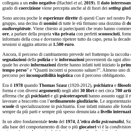
collegata a un
esito negativo
(Hachtel
et al
,
2019
). Il
dato interessan
grado di
coercizione
viene percepita anche al di fuori dei
setting
giud
Sono ancora poche le
esperienze dirette
di questi Cuav nel nostro Pa
gruppo, una decina di
uomini
di tutte le età firmano una dozzina di
d
audioregistrate
. Viene chiesto ai partecipanti che reato hanno comm
ore
, a parlare della propria
vita privata
con perfetti
sconosciuti
, forn
informato della cosa e dovranno ripetere tutto da capo, pena la decad
sessioni si aggira attorno ai
1.500 euro
.
Ancora, il percorso di cambiamento prevede nel frattempo la raccolta
segnalazioni
della
polizia
e le
informazioni
provenienti da ogni altro
quale ho avuto
informazioni
dirette hanno infatti tutti iniziato la
prim
tempo perso
” e “Quanti incontri si possono saltare?”. Almeno uno di
percorso per
incompatibilità logistica
con il percorso obbligatorio.
Era il
1978
quando
Thomas Szasz
(1920-2012),
psichiatra
e
filoso
forma e con diversi
argomenti
) negli altri
30 libri
e nei circa
700 arti
afferma che gli
psichiatri
e gli
psicoterapeuti
hanno assunto oggi il 
lavorare a braccetto con l’
ordinamento giudiziario
. Le argomentazion
scuole
di specializzazione in psichiatria. Esse infatti minano alle fond
sempre da più parti e sempre più spesso denunciata a
livello internaz
In un altro fondamentale
testo
del
1974
,
L’etica della psicoanalisi
, S
alla base del comportamento di due o più
giocatori
vi è la
condivision