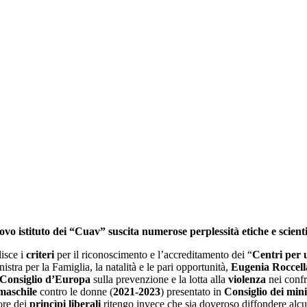
ovo istituto dei “Cuav” suscita numerose perplessità etiche e scient
lisce i
criteri
per il riconoscimento e l’accreditamento dei “
Centri per u
nistra per la Famiglia, la natalità e le pari opportunità,
Eugenia Roccell
Consiglio
d’Europa
sulla prevenzione e la lotta alla
violenza
nei confr
maschile
contro le donne (
2021-2023
) presentato in
Consiglio dei mini
ore dei
princìpi liberali
ritengo invece che sia doveroso diffondere alc