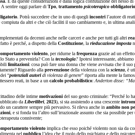
ssa
. È da queste considerazioni e dalla logica confutazione del nesso di 
. A sentire oggi parlare di
Tpo
,
trattamento
psicoterapico
obbligatori
ligatorio
. Potrà succedere che in uno di quegli
incontri
l’autore di rea
 compiuta da altri e che ciò faciliti il suo cambiamento e, in ultima analis
implementati da decenni anche nelle carceri e anche per tutti gli altri
rea
fatto è perché, a dispetto della
Costituzione
, la
rieducazione imposta
n
comportamento violento
, per ridurne la
frequenza
grazie ad un effett
lo Stato a prevenirla? Con la
tecnologia
?
Ipotesi interessante, abbiamo s
abili
limitazioni
: cosa può fare una donna che viene avvisata che il suo 
atamente? Riguardo alla
prevenzione
della violenza con la
scienza
, è u
 dei “
potenziali autori
di violenza di genere
” riporta alla mente la famo
essero reati, in base a un
calcolo probabilistico
:
Anderton disse: “Ma 
ittadino delle intime
motivazioni
del suo gesto criminale: “Perché lo ha
pubblicato da
Liberilibri
,
2023
), si sta assistendo a una crescente
introm
do un carattere sempre più pervasivo. Si rileva anche in
ambito non pe
zioni
, e si fonda tra l’altro sull’irrazionale assunto che sia possibile per
coterapeuta connivente;
omportamento violento
implica che esso poiché violento non sia da 
 alimenta nel
pubblico
l’idea che il ruolo dello psichiatra e dello psicote