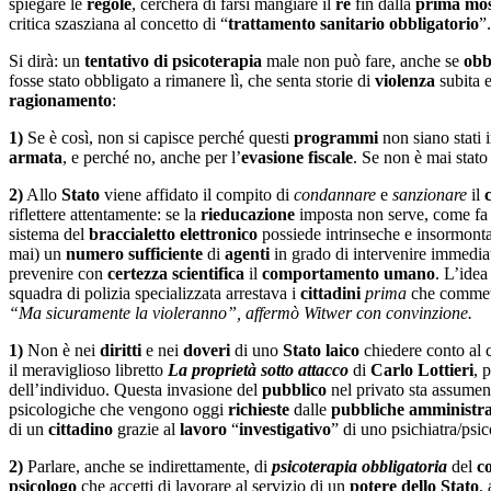
spiegare le
regole
, cercherà di farsi mangiare il
re
fin dalla
prima mo
critica szasziana al concetto di “
trattamento sanitario obbligatorio
”
Si dirà: un
tentativo di psicoterapia
male non può fare, anche se
obb
fosse stato obbligato a rimanere lì, che senta storie di
violenza
subita e
ragionamento
:
1)
Se è così, non si capisce perché questi
programmi
non siano stati 
armata
, e perché no, anche per l’
evasione fiscale
. Se non è mai stato 
2)
Allo
Stato
viene affidato il compito di
condannare
e
sanzionare
il
riflettere attentamente: se la
rieducazione
imposta non serve, come fa 
sistema del
braccialetto elettronico
possiede intrinseche e insormont
mai) un
numero sufficiente
di
agenti
in grado di intervenire immedi
prevenire con
certezza scientifica
il
comportamento umano
. L’idea
squadra di polizia specializzata arrestava i
cittadini
prima
che commett
“Ma sicuramente la violeranno”, affermò Witwer con convinzione.
1)
Non è nei
diritti
e nei
doveri
di uno
Stato laico
chiedere conto al c
il meraviglioso libretto
La proprietà sotto attacco
di
Carlo Lottieri
, 
dell’individuo. Questa invasione del
pubblico
nel privato sta assumen
psicologiche che vengono oggi
richieste
dalle
pubbliche amministra
di un
cittadino
grazie al
lavoro
“
investigativo
” di uno psichiatra/psi
2)
Parlare, anche se indirettamente, di
psicoterapia obbligatoria
del
c
psicologo
che accetti di lavorare al servizio di un
potere
dello Stato
,