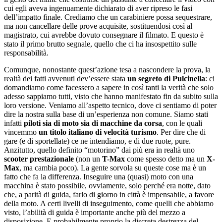
cui egli aveva ingenuamente dichiarato di aver ripreso le fasi
dell’impatto finale. Crediamo che un carabiniere possa sequestrare,
ma non cancellare delle prove acquisite, sostituendosi così al
magistrato, cui avrebbe dovuto consegnare il filmato. E questo è
stato il primo brutto segnale, quello che ci ha insospettito sulle
responsabilità.
Comunque, nonostante quest’azione tesa a nascondere la prova, la
realtà dei fatti avvenuti dev’essere stata
un segreto di Pulcinella
: ci
domandiamo come facessero a sapere in così tanti la verità che solo
adesso sappiamo tutti, visto che hanno manifestato fin da subito sulla
loro versione. Veniamo all’aspetto tecnico, dove ci sentiamo di poter
dire la nostra sulla base di un’esperienza non comune. Siamo stati
infatti
piloti sia di moto sia di macchine da corsa
, con le quali
vincemmo
un titolo italiano di velocità turismo
. Per dire che di
gare (e di sportellate) ce ne intendiamo, e di due ruote, pure.
Anzitutto, quello definito “motorino” dai più era in realtà uno
scooter prestazionale
(non un
T-Max
come spesso detto ma un
X-
Max
, ma cambia poco). La gente sorvola su queste cose ma è un
fatto che fa la differenza. Inseguire una (quasi) moto con una
macchina è stato possibile, ovviamente, solo perché era notte, dato
che, a parità di guida, farlo di giorno in città è impensabile, a favore
della moto. A certi livelli di inseguimento, come quelli che abbiamo
visto, l’abilità di guida è importante anche più del mezzo a
disposizione. E probabilmente proprio la discreta destrezza del