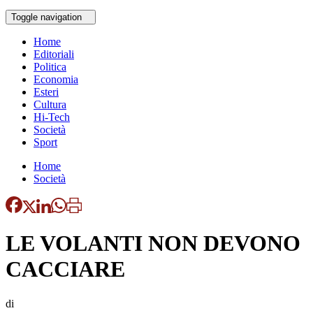
Toggle navigation
Home
Editoriali
Politica
Economia
Esteri
Cultura
Hi-Tech
Società
Sport
Home
Società
LE VOLANTI NON DEVONO
CACCIARE
di