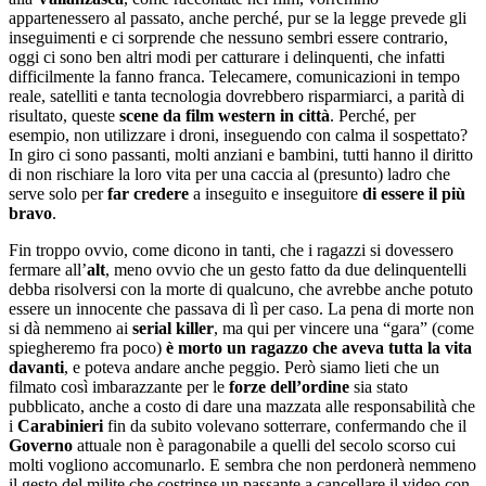
appartenessero al passato, anche perché, pur se la legge prevede gli
inseguimenti e ci sorprende che nessuno sembri essere contrario,
oggi ci sono ben altri modi per catturare i delinquenti, che infatti
difficilmente la fanno franca. Telecamere, comunicazioni in tempo
reale, satelliti e tanta tecnologia dovrebbero risparmiarci, a parità di
risultato, queste
scene da film western in città
. Perché, per
esempio, non utilizzare i droni, inseguendo con calma il sospettato?
In giro ci sono passanti, molti anziani e bambini, tutti hanno il diritto
di non rischiare la loro vita per una caccia al (presunto) ladro che
serve solo per
far credere
a inseguito e inseguitore
di essere il più
bravo
.
Fin troppo ovvio, come dicono in tanti, che i ragazzi si dovessero
fermare all’
alt
, meno ovvio che un gesto fatto da due delinquentelli
debba risolversi con la morte di qualcuno, che avrebbe anche potuto
essere un innocente che passava di lì per caso. La pena di morte non
si dà nemmeno ai
serial killer
, ma qui per vincere una “gara” (come
spiegheremo fra poco)
è morto un ragazzo che aveva tutta la vita
davanti
, e poteva andare anche peggio. Però siamo lieti che un
filmato così imbarazzante per le
forze dell’ordine
sia stato
pubblicato, anche a costo di dare una mazzata alle responsabilità che
i
Carabinieri
fin da subito volevano sotterrare, confermando che il
Governo
attuale non è paragonabile a quelli del secolo scorso cui
molti vogliono accomunarlo. E sembra che non perdonerà nemmeno
il gesto del milite che costrinse un passante a cancellare il video con