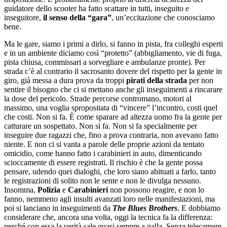
guidatore dello scooter ha fatto scattare in tutti, inseguito e
inseguitore,
il senso della “gara”
, un’eccitazione che conosciamo
bene.
Ma le gare, siamo i primi a dirlo, si fanno in pista, fra colleghi esperti
e in un ambiente diciamo così “protetto” (abbigliamento, vie di fuga,
pista chiusa, commissari a sorvegliare e ambulanze pronte). Per
strada c’è al contrario il sacrosanto dovere del rispetto per la gente in
giro, già messa a dura prova da troppi
pirati della strada
per non
sentire il bisogno che ci si mettano anche gli inseguimenti a rincarare
la dose del pericolo. Strade percorse contromano, motori al
massimo, una voglia spropositata di “vincere” l’incontro, costi quel
che costi. Non si fa. È come sparare ad altezza uomo fra la gente per
catturare un sospettato. Non si fa. Non si fa specialmente per
inseguire due ragazzi che, fino a prova contraria, non avevano fatto
niente. E non ci si vanta a parole delle proprie azioni da tentato
omicidio, come hanno fatto i carabinieri in auto, dimenticando
scioccamente di essere registrati. Il rischio è che la gente possa
pensare, udendo quei dialoghi, che loro siano abituati a farlo, tanto
le registrazioni di solito non le sente e non le divulga nessuno.
Insomma,
Polizia
e
Carabinieri
non possono reagire, e non lo
fanno, nemmeno agli insulti avanzati loro nelle manifestazioni, ma
poi si lanciano in inseguimenti da
The Blues Brothers
. E dobbiamo
considerare che, ancora una volta, oggi la tecnica fa la differenza:
perché con essa la verità sale quasi sempre a galla. Senza telecamere