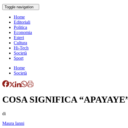
Toggle navigation
Home
Editoriali
Politica
Economia
Esteri
Cultura
Hi-Tech
Società
Sport
Home
Società
COSA SIGNIFICA “APAYAYE”
di
Maura Ianni