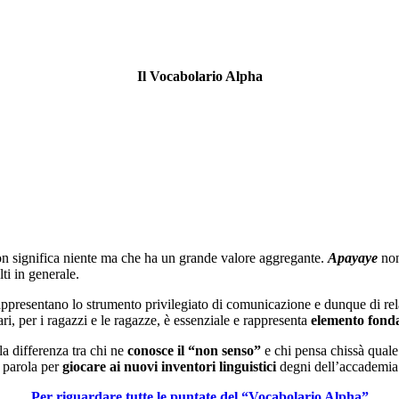
Il Vocabolario Alpha
on significa niente ma che ha un grande valore aggregante.
Apayaye
non
lti in generale.
ppresentano lo strumento privilegiato di comunicazione e dunque di relaz
ri, per i ragazzi e le ragazze, è essenziale e rappresenta
elemento fonda
a differenza tra chi ne
conosce il “non senso”
e chi pensa chissà quale
a parola per
giocare ai nuovi inventori linguistici
degni dell’accademia
Per riguardare tutte le puntate del “Vocabolario Alpha”