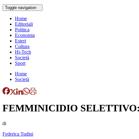
Toggle navigation
Home
Editoriali
Politica
Economia
Esteri
Cultura
Hi-Tech
Società
Sport
Home
Società
FEMMINICIDIO SELETTIVO
di
Federica Tudini