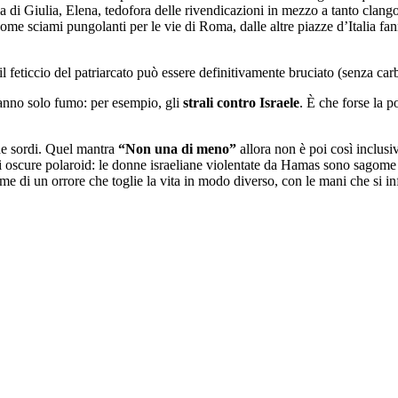
la di Giulia, Elena, tedofora delle rivendicazioni in mezzo a tanto clangor
ome sciami pungolanti per le vie di Roma, dalle altre piazze d’Italia f
 il feticcio del patriarcato può essere definitivamente bruciato (senza ca
 fanno solo fumo: per esempio, gli
strali contro Israele
. È che forse la 
che sordi. Quel mantra
“Non una di meno”
allora non è poi così inclusi
i oscure polaroid: le donne israeliane violentate da Hamas sono sagome ch
 di un orrore che toglie la vita in modo diverso, con le mani che si infi