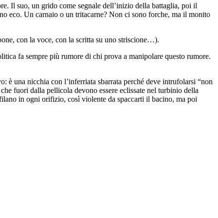
e. Il suo, un grido come segnale dell’inizio della battaglia, poi il
anno eco. Un carnaio o un tritacarne? Non ci sono forche, ma il monito
rbone, con la voce, con la scritta su uno striscione…).
politica fa sempre più rumore di chi prova a manipolare questo rumore.
vo: è una nicchia con l’inferriata sbarrata perché deve intrufolarsi “non
e fuori dalla pellicola devono essere eclissate nel turbinio della
lano in ogni orifizio, così violente da spaccarti il bacino, ma poi