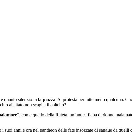
e quanto silenzio fa
la piazza
. Si protesta per tutte meno qualcuna. Cuc
io allattato non scaglia il coltello?
alamore
”, come quello della Rateta, un’antica fiaba di donne malamate 
no i suoi anni e ora nel pantheon delle fate insozzate di sangue da quelli 