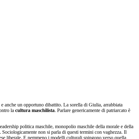
 anche un opportuno dibattito. La sorella di Giulia, arrabbiata
contro la
cultura maschilista
. Parlare genericamente di patriarcato è
leadership politica maschile, monopolio maschile della morale e della
utti. Sociologicamente non si parla di questi termini con vaghezza. Il
aese liberale. E nemmeno i modelli culturali spingono verso quella