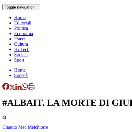
Toggle navigation
Home
Editoriali
Politica
Economia
Esteri
Cultura
Hi-Tech
Società
Sport
Home
Società
#ALBAIT. LA MORTE DI GIU
di
Claudio Mec Melchiorre