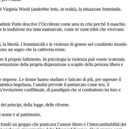
i Virginia Woolf (andrebbe letto, in realtà), la situazione femminile,
Vladimir Putin descrive l’Occidente come area in crisi perché il maschio
e la tradizione era stata matriarcale, come in vaste tribù che vivevano
ali, la libertà. I femminicidi e le violenze di genere nel cosiddetto mondo
Sono un segno che la cattiveria esiste.
are il proprio fallimento. In psicologia la violenza può essere scatenata
ffermazione della propria disperazione a scapito della persona libera e
imprese. Le donne hanno studiato e faticato di più, per superare il
ettica hegeliana, l’analisi prevede il patriarcato come tesi, il
n’evoluzione conflittuale, di paradigmi che si combattono tra loro e
ei principi, della legge, delle riforme.
al nome e al patrimonio.
 fondò un gruppo che praticava l’amore libero e l’intercambiabilità dei