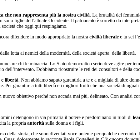
ica che non rappresenta più la nostra civiltà
. La brutalità del femmini
ono figlie dell’attuale Occidente. Il patriarcato è sorretto da interpretaz
la società che oggi qui respingiamo.
ncora difendere in modo appropriato la nostra
civiltà liberale
e tu sei l’
dalla lotta ai nemici della modernità, della società aperta, della libertà.
enunciare chi le minaccia. Lo Stato democratico serio deve agire per tem
dell’intervento. Dobbiamo ricostruire le reti dei consultori e della co
 e libertà
. Non abbiamo saputo garantirla a te e a migliaia di altre donne
 Per garantire a tutti libertà e i migliori frutti che una società di uguali
Un nuovo obiettivo perché non accada mai più, delineato. Con analisi corr
uomini detengono in via primaria il potere e predominano in ruoli di
lea
cita la propria
autorità
sulla donna e i figli.
corso della storia, che sono diventati voce potente per qualche decennio. 
ne. Quasi dolcemente lo racconta Paola Cortellesi in
C’è ancora domani