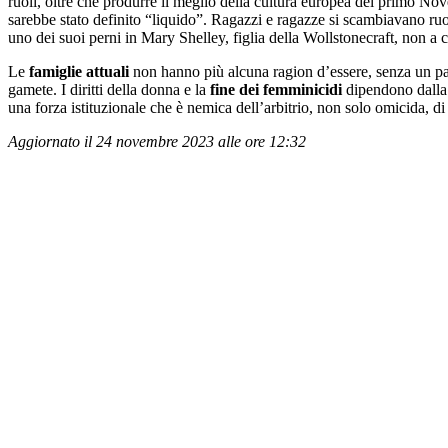
ruoli, oltre che produrre il meglio della cultura europea del primo
sarebbe stato definito “liquido”. Ragazzi e ragazze si scambiavano ruoli 
uno dei suoi perni in Mary Shelley, figlia della Wollstonecraft, non a 
Le
famiglie attuali
non hanno più alcuna ragion d’essere, senza un pad
gamete. I diritti della donna e la
fine dei femminicidi
dipendono dalla c
una forza istituzionale che è nemica dell’arbitrio, non solo omicida, d
Aggiornato il 24 novembre 2023 alle ore 12:32