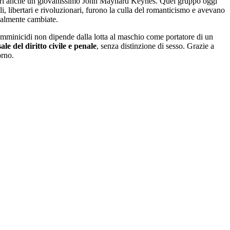
embri anche un giovanissimo John Maynard Keynes. Quel gruppo oggi
li, libertari e rivoluzionari, furono la culla del romanticismo e avevano
inalmente cambiate.
emminicidi non dipende dalla lotta al maschio come portatore di un
le del diritto civile e penale
, senza distinzione di sesso. Grazie a
orno.