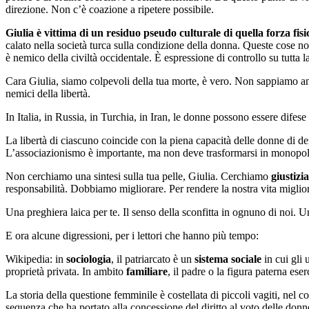
direzione. Non c’è coazione a ripetere possibile.
Giulia è vittima di un residuo pseudo culturale di quella forza fis
calato nella società turca sulla condizione della donna. Queste cose non s
è nemico della civiltà occidentale. È espressione di controllo su tutta 
Cara Giulia, siamo colpevoli della tua morte, è vero. Non sappiamo a
nemici della libertà.
In Italia, in Russia, in Turchia, in Iran, le donne possono essere difese 
La libertà di ciascuno coincide con la piena capacità delle donne di d
L’associazionismo è importante, ma non deve trasformarsi in monopolio 
Non cerchiamo una sintesi sulla tua pelle, Giulia. Cerchiamo
giustizia
responsabilità. Dobbiamo migliorare. Per rendere la nostra vita migliore.
Una preghiera laica per te. Il senso della sconfitta in ognuno di noi. 
E ora alcune digressioni, per i lettori che hanno più tempo:
Wikipedia: in
sociologia
, il patriarcato è un
sistema sociale
in cui gli 
proprietà privata. In ambito
familiare
, il padre o la figura paterna eser
La storia della questione femminile è costellata di piccoli vagiti, nel 
sequenza che ha portato alla concessione del diritto al voto delle don