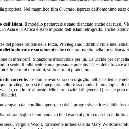
alla proprietà. Nel magnifico film
Orlando
, ispirato dall’omonimo testo d
lo dell’Islam
. Il modello patriarcale è stato rilanciato anche dai russi. 
. In Asia e in Africa è stato imposto dall’Islam retrogrado, anche laddov
e del potere brutale della forza. Privilegiamo i diritti civili e intellettu
ntellettualmente e socialmente
che cercano riscatto nella forza fisica. 
one di inferiorità. Situazione irrisolvibile per lui. La uccide per cancell
viduo sente. Il fallimento è una pressione potente. L’uso della forza è a
o? In termini di residui, sì. In termini pratici, no.
iritto corrente
. Le donne avanzano con orgoglio nell’accademia e nelle 
uei privilegi, non si è impegnato nello stesso modo. In una logica di dial
suata, con le ‘u’ al posto delle terminazioni di genere. Questa è però u
dialettici.
engano dal conflitto aperto, ma dalla progressiva e irresistibile forza d
la rottura degli schemi feudali, che davano al primo maschio il diritto 
dei sessi. Virginia Woolf, fortemente influenzata da Mary Wollstonecraft