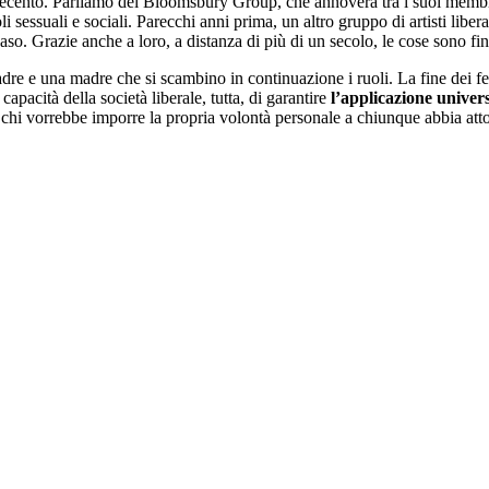
 Novecento. Parliamo del Bloomsbury Group, che annovera tra i suoi m
sessuali e sociali. Parecchi anni prima, un altro gruppo di artisti libera
caso. Grazie anche a loro, a distanza di più di un secolo, le cose sono f
re e una madre che si scambino in continuazione i ruoli. La fine dei f
apacità della società liberale, tutta, di garantire
l’applicazione universa
i chi vorrebbe imporre la propria volontà personale a chiunque abbia att