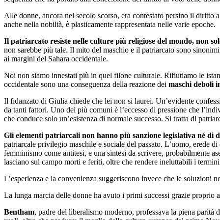
Alle donne, ancora nel secolo scorso, era contestato persino il diritto 
anche nella nobiltà, è plasticamente rappresentata nelle varie epoche.
Il patriarcato resiste nelle culture più religiose del mondo, non so
non sarebbe più tale. Il mito del maschio e il patriarcato sono sinonimi
ai margini del Sahara occidentale.
Noi non siamo innestati più in quel filone culturale. Rifiutiamo le istanz
occidentale sono una conseguenza della reazione dei
maschi deboli i
Il fidanzato di Giulia chiede che lei non si laurei. Un’evidente confessi
da tanti fattori. Uno dei più comuni è l’eccesso di pressione che l’indi
che conduce solo un’esistenza di normale successo. Si tratta di patriarcat
Gli elementi patriarcali non hanno più sanzione legislativa né di d
patriarcale privilegio maschile e sociale del passato. L’uomo, erede di q
femminismo come antitesi, e una sintesi da scrivere, probabilmente ases
lasciano sul campo morti e feriti, oltre che rendere ineluttabili i termini 
L’esperienza e la convenienza suggeriscono invece che le soluzioni non v
La lunga marcia delle donne ha avuto i primi successi grazie proprio al
Bentham
, padre del liberalismo moderno, professava la piena parità 