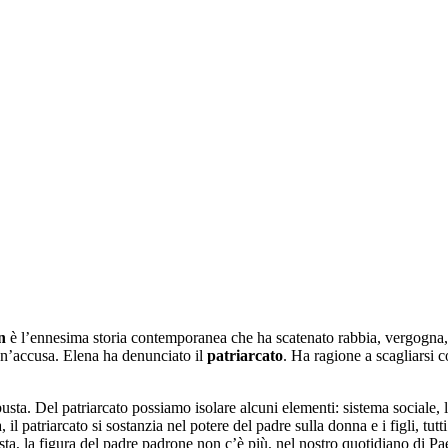
n
è l’ennesima storia contemporanea che ha scatenato rabbia, vergogna, e
 un’accusa. Elena ha denunciato il
patriarcato
. Ha ragione a scagliarsi 
sta. Del patriarcato possiamo isolare alcuni elementi: sistema sociale, 
a, il patriarcato si sostanzia nel potere del padre sulla donna e i figli, t
ista, la figura del padre padrone non c’è più, nel nostro quotidiano di P