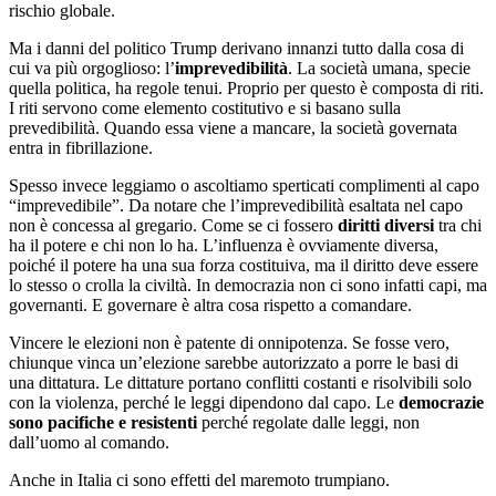
rischio globale.
Ma i danni del politico Trump derivano innanzi tutto dalla cosa di
cui va più orgoglioso: l’
imprevedibilità
. La società umana, specie
quella politica, ha regole tenui. Proprio per questo è composta di riti.
I riti servono come elemento costitutivo e si basano sulla
prevedibilità. Quando essa viene a mancare, la società governata
entra in fibrillazione.
Spesso invece leggiamo o ascoltiamo sperticati complimenti al capo
“imprevedibile”. Da notare che l’imprevedibilità esaltata nel capo
non è concessa al gregario. Come se ci fossero
diritti diversi
tra chi
ha il potere e chi non lo ha. L’influenza è ovviamente diversa,
poiché il potere ha una sua forza costituiva, ma il diritto deve essere
lo stesso o crolla la civiltà. In democrazia non ci sono infatti capi, ma
governanti. E governare è altra cosa rispetto a comandare.
Vincere le elezioni non è patente di onnipotenza. Se fosse vero,
chiunque vinca un’elezione sarebbe autorizzato a porre le basi di
una dittatura. Le dittature portano conflitti costanti e risolvibili solo
con la violenza, perché le leggi dipendono dal capo. Le
democrazie
sono pacifiche e resistenti
perché regolate dalle leggi, non
dall’uomo al comando.
Anche in Italia ci sono effetti del maremoto trumpiano.