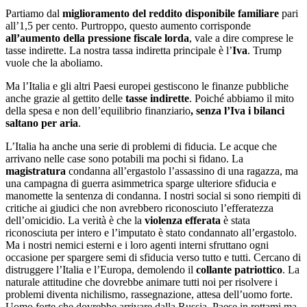
Partiamo dal
miglioramento del reddito disponibile familiare
pari
all’1,5 per cento. Purtroppo, questo aumento corrisponde
all’aumento della pressione fiscale lorda
, vale a dire comprese le
tasse indirette. La nostra tassa indiretta principale è l’
Iva
. Trump
vuole che la aboliamo.
Ma l’Italia e gli altri Paesi europei gestiscono le finanze pubbliche
anche grazie al gettito delle
tasse indirette
. Poiché abbiamo il mito
della spesa e non dell’equilibrio finanziario
, senza l’Iva i bilanci
saltano per aria
.
L’Italia ha anche una serie di problemi di fiducia. Le acque che
arrivano nelle case sono potabili ma pochi si fidano. La
magistratura
condanna all’ergastolo l’assassino di una ragazza, ma
una campagna di guerra asimmetrica sparge ulteriore sfiducia e
manomette la sentenza di condanna. I nostri social si sono riempiti di
critiche ai giudici che non avrebbero riconosciuto l’efferatezza
dell’omicidio. La verità è che la
violenza efferata
è stata
riconosciuta per intero e l’imputato è stato condannato all’ergastolo.
Ma i nostri nemici esterni e i loro agenti interni sfruttano ogni
occasione per spargere semi di sfiducia verso tutto e tutti. Cercano di
distruggere l’Italia e l’Europa, demolendo il
collante patriottico
. La
naturale attitudine che dovrebbe animare tutti noi per risolvere i
problemi diventa nichilismo, rassegnazione, attesa dell’uomo forte.
Uomo forte che dovrebbe arrivare dalla Russia, Paese in rottami ma