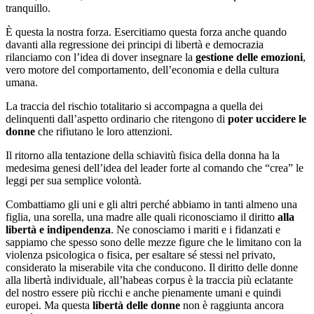
tranquillo.
È questa la nostra forza. Esercitiamo questa forza anche quando
davanti alla regressione dei principi di libertà e democrazia
rilanciamo con l’idea di dover insegnare la
gestione delle emozioni
,
vero motore del comportamento, dell’economia e della cultura
umana.
La traccia del rischio totalitario si accompagna a quella dei
delinquenti dall’aspetto ordinario che ritengono di
poter uccidere le
donne
che rifiutano le loro attenzioni.
Il ritorno alla tentazione della schiavitù fisica della donna ha la
medesima genesi dell’idea del leader forte al comando che “crea” le
leggi per sua semplice volontà.
Combattiamo gli uni e gli altri perché abbiamo in tanti almeno una
figlia, una sorella, una madre alle quali riconosciamo il diritto
alla
libertà e indipendenza
. Ne conosciamo i mariti e i fidanzati e
sappiamo che spesso sono delle mezze figure che le limitano con la
violenza psicologica o fisica, per esaltare sé stessi nel privato,
considerato la miserabile vita che conducono. Il diritto delle donne
alla libertà individuale, all’habeas corpus è la traccia più eclatante
del nostro essere più ricchi e anche pienamente umani e quindi
europei. Ma questa
libertà delle donne
non è raggiunta ancora