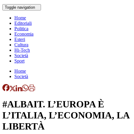
Toggle navigation
Home
Editoriali
Politica
Economia
Esteri
Cultura
Hi-Tech
Società
Sport
Home
Società
#ALBAIT. L’EUROPA È
L’ITALIA, L’ECONOMIA, LA
LIBERTÀ