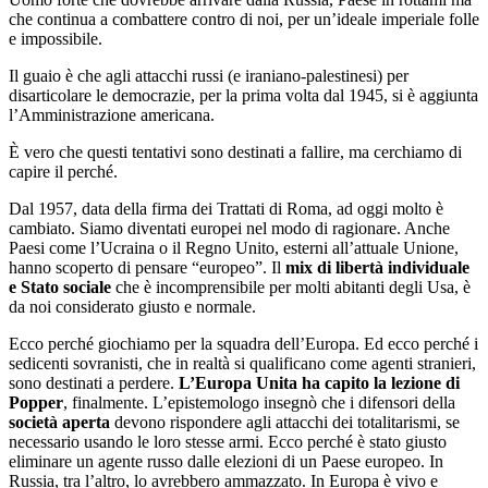
che continua a combattere contro di noi, per un’ideale imperiale folle
e impossibile.
Il guaio è che agli attacchi russi (e iraniano-palestinesi) per
disarticolare le democrazie, per la prima volta dal 1945, si è aggiunta
l’Amministrazione americana.
È vero che questi tentativi sono destinati a fallire, ma cerchiamo di
capire il perché.
Dal 1957, data della firma dei Trattati di Roma, ad oggi molto è
cambiato. Siamo diventati europei nel modo di ragionare. Anche
Paesi come l’Ucraina o il Regno Unito, esterni all’attuale Unione,
hanno scoperto di pensare “europeo”. Il
mix di libertà individuale
e Stato sociale
che è incomprensibile per molti abitanti degli Usa, è
da noi considerato giusto e normale.
Ecco perché giochiamo per la squadra dell’Europa. Ed ecco perché i
sedicenti sovranisti, che in realtà si qualificano come agenti stranieri,
sono destinati a perdere.
L’Europa Unita ha capito la lezione di
Popper
, finalmente. L’epistemologo insegnò che i difensori della
società aperta
devono rispondere agli attacchi dei totalitarismi, se
necessario usando le loro stesse armi. Ecco perché è stato giusto
eliminare un agente russo dalle elezioni di un Paese europeo. In
Russia, tra l’altro, lo avrebbero ammazzato. In Europa è vivo e