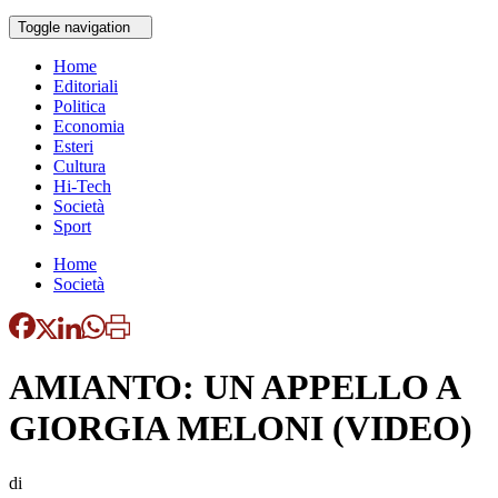
Toggle navigation
Home
Editoriali
Politica
Economia
Esteri
Cultura
Hi-Tech
Società
Sport
Home
Società
AMIANTO: UN APPELLO A
GIORGIA MELONI (VIDEO)
di