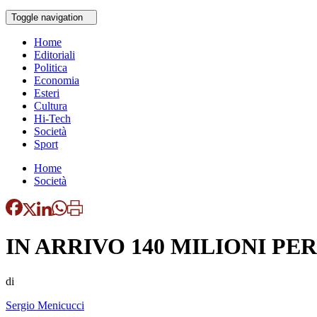
Toggle navigation
Home
Editoriali
Politica
Economia
Esteri
Cultura
Hi-Tech
Società
Sport
Home
Società
IN ARRIVO 140 MILIONI PER
di
Sergio Menicucci