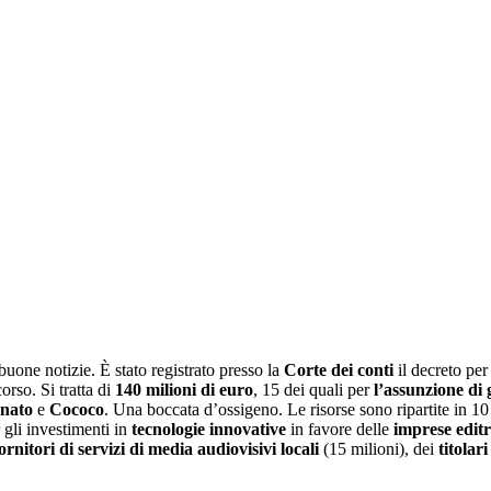
 buone notizie. È stato registrato presso la
Corte dei conti
il decreto per
orso. Si tratta di
140 milioni di euro
, 15 dei quali per
l’assunzione di g
nato
e
Cococo
. Una boccata d’ossigeno. Le risorse sono ripartite in 10 
 gli investimenti in
tecnologie innovative
in favore delle
imprese editr
ornitori di servizi di media audiovisivi locali
(15 milioni), dei
titolar