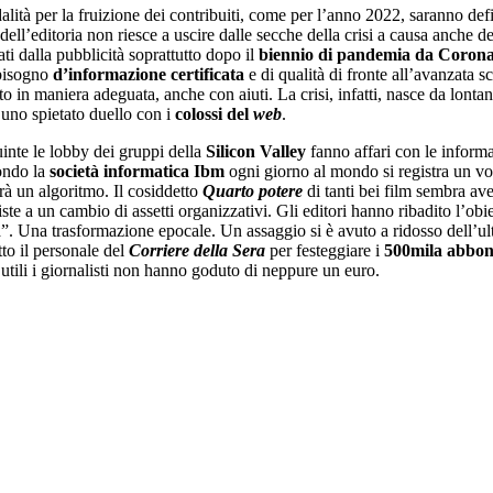
dalità per la fruizione dei contribuiti, come per l’anno 2022, saranno d
 dell’editoria non riesce a uscire dalle secche della crisi a causa anche 
ati dalla pubblicità soprattutto dopo il
biennio di pandemia da Corona
 bisogno
d’informazione certificata
e di qualità di fronte all’avanzata 
 in maniera adeguata, anche con aiuti. La crisi, infatti, nasce da lontan
a uno spietato duello con i
colossi del
web
.
uinte le lobby dei gruppi della
Silicon Valley
fanno affari con le infor
condo la
società informatica Ibm
ogni giorno al mondo si registra un vo
rà un algoritmo. Il cosiddetto
Quarto potere
di tanti bei film sembra av
ste a un cambio di assetti organizzativi. Gli editori hanno ribadito l’ob
ia”. Una trasformazione epocale. Un assaggio si è avuto a ridosso dell’
to il personale del
Corriere della Sera
per festeggiare i
500mila abbona
tili i giornalisti non hanno goduto di neppure un euro.