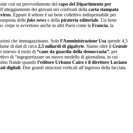
efinite con un provvedimento del
capo del Dipartimento per
dell’atteggiamento dei giovani nei confronti della
carta stampata
virus
. Eppure il settore è un bene collettivo indispensabile per
scomposta delle
fake news
e della
pirateria editoriale
. Un bene
o: crepe si avvertono anche in altri Paesi come la
Francia
, la
mazioni che immagazzinano. Solo
l’Amministrazione Usa
spende 4,5
lume di dati di circa
2,5 miliardi di gigabyte
. Siamo oltre il
Grande
er smesso il ruolo di
“cane da guardia della democrazia”
, per
iettivo di “ingegnerizzare un nuovo modello di giornalista, in cui
ultimo Natale quando
l’editore Urbano Cairo e il direttore Luciano
ti digitali
. Due grandi striscioni verticali all’ingresso della facciata