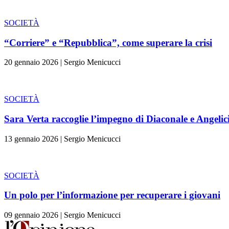
SOCIETÀ
“Corriere” e “Repubblica”, come superare la crisi
20 gennaio 2026
|
Sergio Menicucci
SOCIETÀ
Sara Verta raccoglie l’impegno di Diaconale e Angelic
13 gennaio 2026
|
Sergio Menicucci
SOCIETÀ
Un polo per l’informazione per recuperare i giovani
09 gennaio 2026
|
Sergio Menicucci