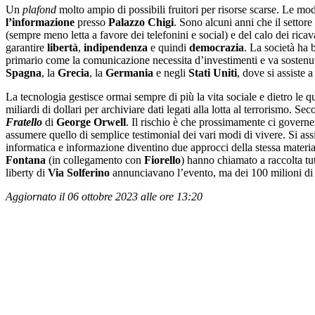
Un
plafond
molto ampio di possibili fruitori per risorse scarse. Le mo
l’informazione
presso
Palazzo
Chigi
. Sono alcuni anni che il settore
(sempre meno letta a favore dei telefonini e social) e del calo dei ricav
garantire
libertà
,
indipendenza
e quindi
democrazia
. La società ha
primario come la comunicazione necessita d’investimenti e va sostenuto
Spagna
, la
Grecia
, la
Germania
e negli
Stati Uniti
, dove si assiste 
La tecnologia gestisce ormai sempre di più la vita sociale e dietro le q
miliardi di dollari per archiviare dati legati alla lotta al terrorismo. Se
Fratello
di
George
Orwell
. Il rischio è che prossimamente ci governe
assumere quello di semplice testimonial dei vari modi di vivere. Si assi
informatica e informazione diventino due approcci della stessa mater
Fontana
(in collegamento con
Fiorello
) hanno chiamato a raccolta tut
liberty di
Via Solferino
annunciavano l’evento, ma dei 100 milioni di u
Aggiornato il 06 ottobre 2023 alle ore 13:20