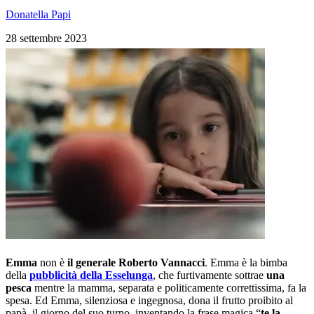
Donatella Papi
28 settembre 2023
Emma
non è
il generale Roberto Vannacci
. Emma è la bimba
della
pubblicità della Esselunga
, che furtivamente sottrae
una
pesca
mentre la mamma, separata e politicamente correttissima, fa la
spesa. Ed Emma, silenziosa e ingegnosa, dona il frutto proibito al
papà, il giorno del suo turno, inventando la frase magica “
te la