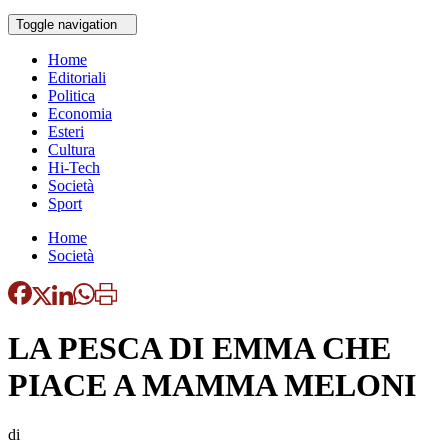
Toggle navigation
Home
Editoriali
Politica
Economia
Esteri
Cultura
Hi-Tech
Società
Sport
Home
Società
LA PESCA DI EMMA CHE
PIACE A MAMMA MELONI
di