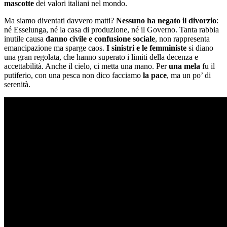
mascotte
dei valori italiani nel mondo.
Ma siamo diventati davvero matti?
Nessuno ha negato il divorzio
:
né Esselunga, né la casa di produzione, né il Governo. Tanta rabbia
inutile causa
danno civile e confusione sociale
, non rappresenta
emancipazione ma sparge caos.
I sinistri e le femministe
si diano
una gran regolata, che hanno superato i limiti della decenza e
accettabilità. Anche il cielo, ci metta una mano. Per
una mela
fu il
putiferio, con una pesca non dico facciamo
la pace
, ma un po’ di
serenità.