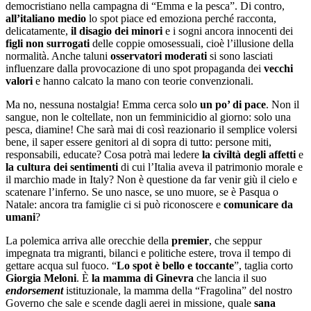
democristiano nella campagna di “Emma e la pesca”. Di contro,
all’italiano medio
lo spot piace ed emoziona perché racconta,
delicatamente,
il disagio dei minori
e i sogni ancora innocenti dei
figli non surrogati
delle coppie omosessuali, cioè l’illusione della
normalità. Anche taluni
osservatori moderati
si sono lasciati
influenzare dalla provocazione di uno spot propaganda dei
vecchi
valori
e hanno calcato la mano con teorie convenzionali.
Ma no, nessuna nostalgia! Emma cerca solo
un po’ di pace
. Non il
sangue, non le coltellate, non un femminicidio al giorno: solo una
pesca, diamine! Che sarà mai di così reazionario il semplice volersi
bene, il saper essere genitori al di sopra di tutto: persone miti,
responsabili, educate? Cosa potrà mai ledere
la civiltà degli affetti
e
la cultura dei sentimenti
di cui l’Italia aveva il patrimonio morale e
il marchio made in Italy? Non è questione da far venir giù il cielo e
scatenare l’inferno. Se uno nasce, se uno muore, se è Pasqua o
Natale: ancora tra famiglie ci si può riconoscere e
comunicare
da
umani
?
La polemica arriva alle orecchie della
premier
, che seppur
impegnata tra migranti, bilanci e politiche estere, trova il tempo di
gettare acqua sul fuoco. “
Lo spot è bello e toccante
”, taglia corto
Giorgia Meloni
. È
la mamma di Ginevra
che lancia il suo
endorsement
istituzionale, la mamma della “Fragolina” del nostro
Governo che sale e scende dagli aerei in missione, quale
sana