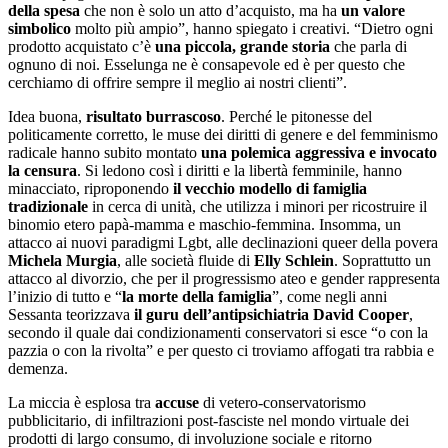
della spesa
che non è solo un atto d’acquisto, ma ha
un valore
simbolico
molto più ampio”, hanno spiegato i creativi. “Dietro ogni
prodotto acquistato c’è
una piccola, grande storia
che parla di
ognuno di noi. Esselunga ne è consapevole ed è per questo che
cerchiamo di offrire sempre il meglio ai nostri clienti”.
Idea buona,
risultato burrascoso
. Perché le pitonesse del
politicamente corretto, le muse dei diritti di genere e del femminismo
radicale hanno subito montato
una polemica aggressiva e invocato
la censura
. Si ledono così i diritti e la libertà femminile, hanno
minacciato, riproponendo
il vecchio modello di famiglia
tradizionale
in cerca di unità, che utilizza i minori per ricostruire il
binomio etero papà-mamma e maschio-femmina. Insomma, un
attacco ai nuovi paradigmi Lgbt, alle declinazioni queer della povera
Michela
Murgia
, alle società fluide di
Elly Schlein
. Soprattutto un
attacco al divorzio, che per il progressismo ateo e gender rappresenta
l’inizio di tutto e “
la morte della famiglia
”, come negli anni
Sessanta teorizzava
il guru dell’antipsichiatria David Cooper
,
secondo il quale dai condizionamenti conservatori si esce “o con la
pazzia o con la rivolta” e per questo ci troviamo affogati tra rabbia e
demenza.
La miccia è esplosa tra
accuse
di vetero-conservatorismo
pubblicitario, di infiltrazioni post-fasciste nel mondo virtuale dei
prodotti di largo consumo, di involuzione sociale e ritorno