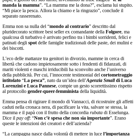
manda la mamma
”. “La mamma me la dona?”, esclama lui stupito.
“Mi piace la pesca. Allora la chiamo e la ringrazio”, conclude il
separato rasserenato.
Emma non sa nulla del “
mondo al contrario
” descritto dal
pluridecorato scrittore best seller ex comandante della
Folgore
, ma
qualcosa di turbativo è arrivato perfino tra i bimbi sorridenti, felici e
patinati degli
spot
delle famiglie tradizionali delle paste, dei mulini e
dei biscotti.
L’eco delle mattanze tra genitori in divorzio, mamme in cerca di
libertà che cadono impietosamente sotto i fendenti di fidanzati, di
mariti violenti e maschi irriducibili ha sconvolto anche l’universo
della pubblicità. Per cui, l’innocente testimonial del
cortometraggio
intitolato
“
La pesca”
, nato da un’idea dell’
Agenzia Small
di Luca
Lorenzini e Luca Pannese
, compie un gesto scorrettissimo rispetto
al protocollo
gender-queer-femminista
della liquidità.
Emma pensa di rigirare il mondo di Vannacci, di ricostruire gli affetti
caduti nella cronaca nera, di pacificare la vita, salvare se stessa, la
mamma e il papà con il frutto della concordia
rubata
di Esselunga.
Dice il
pay off
: “
Non c’è spesa che non sia importante
”. Erano
queste le intenzioni dei creatori e dell’azienda?
“La campagna nasce dalla volontà di mettere in luce
l’importanza