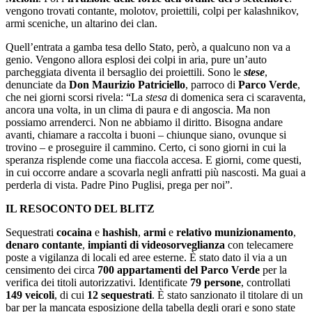
vengono trovati contante, molotov, proiettili, colpi per kalashnikov,
armi sceniche, un altarino dei clan.
Quell’entrata a gamba tesa dello Stato, però, a qualcuno non va a
genio. Vengono allora esplosi dei colpi in aria, pure un’auto
parcheggiata diventa il bersaglio dei proiettili. Sono le
stese
,
denunciate da
Don Maurizio Patriciello
, parroco di
Parco Verde
,
che nei giorni scorsi rivela: “La
stesa
di domenica sera ci scaraventa,
ancora una volta, in un clima di paura e di angoscia. Ma non
possiamo arrenderci. Non ne abbiamo il diritto. Bisogna andare
avanti, chiamare a raccolta i buoni – chiunque siano, ovunque si
trovino – e proseguire il cammino. Certo, ci sono giorni in cui la
speranza risplende come una fiaccola accesa. E giorni, come questi,
in cui occorre andare a scovarla negli anfratti più nascosti. Ma guai a
perderla di vista. Padre Pino Puglisi, prega per noi”.
IL RESOCONTO DEL BLITZ
Sequestrati
cocaina
e
hashish
,
armi
e
relativo munizionamento
,
denaro contante
,
impianti di videosorveglianza
con telecamere
poste a vigilanza di locali ed aree esterne. È stato dato il via a un
censimento dei circa
700 appartamenti del Parco Verde
per la
verifica dei titoli autorizzativi. Identificate
79 persone
, controllati
149 veicoli
, di cui
12 sequestrati
. È stato sanzionato il titolare di un
bar per la mancata esposizione della tabella degli orari e sono state