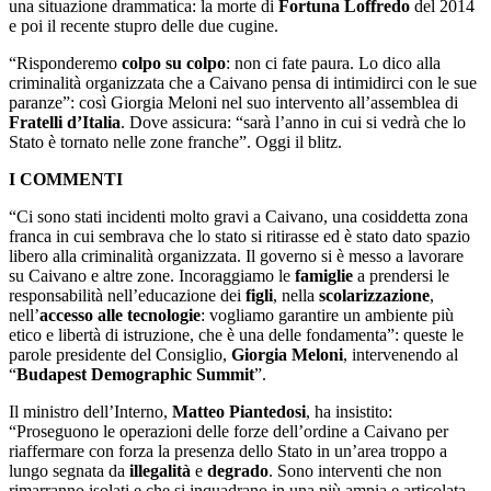
una situazione drammatica: la morte di
Fortuna Loffredo
del 2014
e poi il recente stupro delle due cugine.
“Risponderemo
colpo su colpo
: non ci fate paura. Lo dico alla
criminalità organizzata che a Caivano pensa di intimidirci con le sue
paranze”: così Giorgia Meloni nel suo intervento all’assemblea di
Fratelli d’Italia
. Dove assicura: “sarà l’anno in cui si vedrà che lo
Stato è tornato nelle zone franche”. Oggi il blitz.
I COMMENTI
“Ci sono stati incidenti molto gravi a Caivano, una cosiddetta zona
franca in cui sembrava che lo stato si ritirasse ed è stato dato spazio
libero alla criminalità organizzata. Il governo si è messo a lavorare
su Caivano e altre zone. Incoraggiamo le
famiglie
a prendersi le
responsabilità nell’educazione dei
figli
, nella
scolarizzazione
,
nell’
accesso alle tecnologie
: vogliamo garantire un ambiente più
etico e libertà di istruzione, che è una delle fondamenta”: queste le
parole presidente del Consiglio,
Giorgia Meloni
, intervenendo al
“
Budapest Demographic Summit
”.
Il ministro dell’Interno,
Matteo Piantedosi
, ha insistito:
“Proseguono le operazioni delle forze dell’ordine a Caivano per
riaffermare con forza la presenza dello Stato in un’area troppo a
lungo segnata da
illegalità
e
degrado
. Sono interventi che non
rimarranno isolati e che si inquadrano in una più ampia e articolata