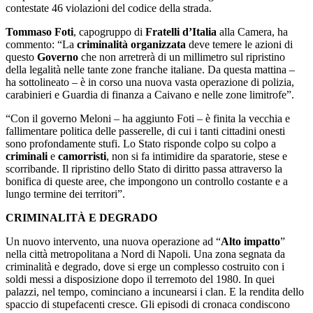
contestate 46 violazioni del codice della strada.
Tommaso Foti
, capogruppo di
Fratelli d’Italia
alla Camera, ha
commento: “La
criminalità organizzata
deve temere le azioni di
questo
Governo
che non arretrerà di un millimetro sul ripristino
della legalità nelle tante zone franche italiane. Da questa mattina –
ha sottolineato – è in corso una nuova vasta operazione di polizia,
carabinieri e Guardia di finanza a Caivano e nelle zone limitrofe”.
“Con il governo Meloni – ha aggiunto Foti – è finita la vecchia e
fallimentare politica delle passerelle, di cui i tanti cittadini onesti
sono profondamente stufi. Lo Stato risponde colpo su colpo a
criminali
e
camorristi
, non si fa intimidire da sparatorie, stese e
scorribande. Il ripristino dello Stato di diritto passa attraverso la
bonifica di queste aree, che impongono un controllo costante e a
lungo termine dei territori”.
CRIMINALITÀ E DEGRADO
Un nuovo intervento, una nuova operazione ad “
Alto impatto
”
nella città metropolitana a Nord di Napoli. Una zona segnata da
criminalità e degrado, dove si erge un complesso costruito con i
soldi messi a disposizione dopo il terremoto del 1980. In quei
palazzi, nel tempo, cominciano a incunearsi i clan. E la rendita dello
spaccio di stupefacenti cresce. Gli episodi di cronaca condiscono