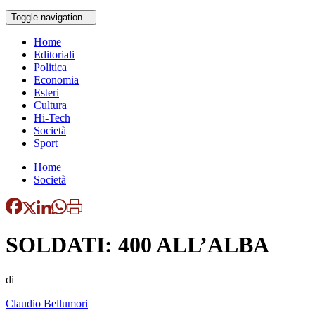
Toggle navigation
Home
Editoriali
Politica
Economia
Esteri
Cultura
Hi-Tech
Società
Sport
Home
Società
SOLDATI: 400 ALL’ALBA
di
Claudio Bellumori