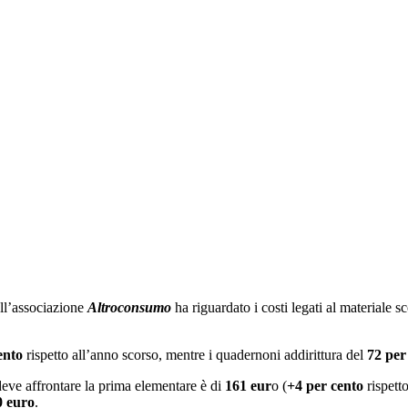
ell’associazione
Altroconsumo
ha riguardato i costi legati al materiale s
ento
rispetto all’anno scorso, mentre i quadernoni addirittura del
72 per
eve affrontare la prima elementare è di
161 eur
o (
+4 per cento
rispett
0 euro
.