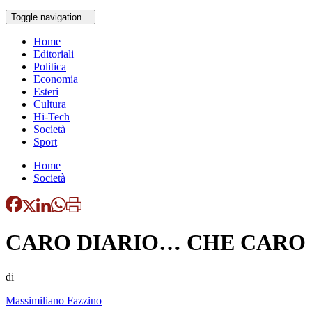
Toggle navigation
Home
Editoriali
Politica
Economia
Esteri
Cultura
Hi-Tech
Società
Sport
Home
Società
CARO DIARIO… CHE CARO
di
Massimiliano Fazzino