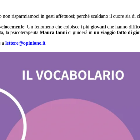
non risparmiamoci in gesti affettuosi; perché scaldano il cuore sia di chi 
 velocemente
. Un fenomeno che colpisce i più
giovani
che hanno diffico
a, la psicoterapeuta
Maura Ianni
ci guiderà in
un viaggio fatto di gi
e a
lettere@opinione.it
.