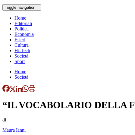
Toggle navigation
Home
Editoriali
Politica
Economia
Esteri
Cultura
Hi-Tech
Società
Sport
Home
Società
“IL VOCABOLARIO DELLA F
di
Maura Ianni