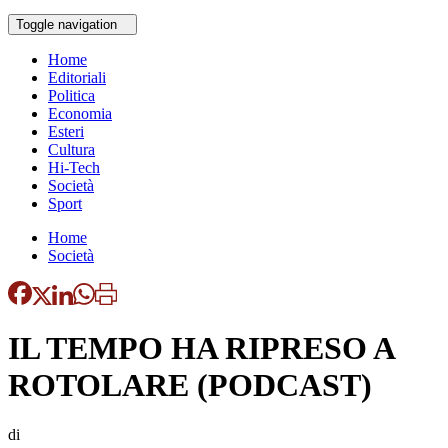
Toggle navigation
Home
Editoriali
Politica
Economia
Esteri
Cultura
Hi-Tech
Società
Sport
Home
Società
IL TEMPO HA RIPRESO A
ROTOLARE (PODCAST)
di