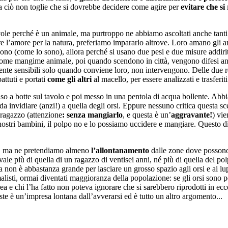
a ciò non toglie che si dovrebbe decidere come agire per
evitare che si
le perché è un animale, ma purtroppo ne abbiamo ascoltati anche tanti 
l’amore per la natura, preferiamo impararlo altrove. Loro amano gli anim
ono (come lo sono), allora perché si usano due pesi e due misure addiri
e mangime animale, poi quando scendono in città, vengono difesi anch
mente sensibili solo quando conviene loro, non intervengono. Delle due re
attuti e portati
come gli altri
al macello, per essere analizzati e trasferi
so a botte sul tavolo e poi messo in una pentola di acqua bollente. Abbi
 invidiare (anzi!) a quella degli orsi. Eppure nessuno critica questa sc
ragazzo (attenzione
: senza mangiarlo
, e questa è un’
aggravante!
) vi
 nostri bambini, il polpo no e lo possiamo uccidere e mangiare. Questo 
na, ma ne pretendiamo almeno
l’allontanamento
dalle zone dove possono
le più di quella di un ragazzo di ventisei anni, né più di quella del polp
a non è abbastanza grande per lasciare un grosso spazio agli orsi e ai l
isti, ormai diventati maggioranza della popolazione: se gli orsi sono peri
 e chi l’ha fatto non poteva ignorare che si sarebbero riprodotti in ec
te è un’impresa lontana dall’avverarsi ed è tutto un altro argomento...