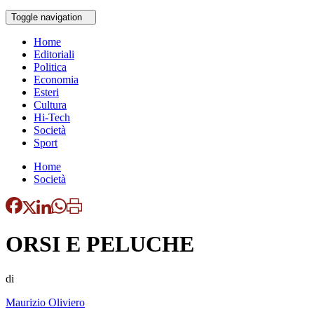
Toggle navigation
Home
Editoriali
Politica
Economia
Esteri
Cultura
Hi-Tech
Società
Sport
Home
Società
ORSI E PELUCHE
di
Maurizio Oliviero