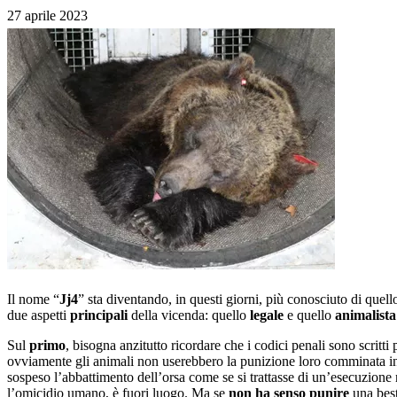
27 aprile 2023
Il nome “
Jj4
” sta diventando, in questi giorni, più conosciuto di quell
due aspetti
principali
della vicenda: quello
legale
e quello
animalista
Sul
primo
, bisogna anzitutto ricordare che i codici penali sono scritti
ovviamente gli animali non userebbero la punizione loro comminata in
sospeso l’abbattimento dell’orsa come se si trattasse di un’esecuzione
l’omicidio umano, è fuori luogo. Ma se
non ha senso punire
una best