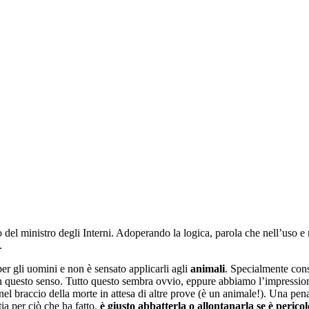
o del ministro degli Interni. Adoperando la logica, parola che nell’uso e 
.
 per gli uomini e non è sensato applicarli agli
animali
. Specialmente cons
 questo senso. Tutto questo sembra ovvio, eppure abbiamo l’impressione
 nel braccio della morte in attesa di altre prove (è un animale!). Una pe
ia per ciò che ha fatto,
è giusto
abbatterla o allontanarla se è perico