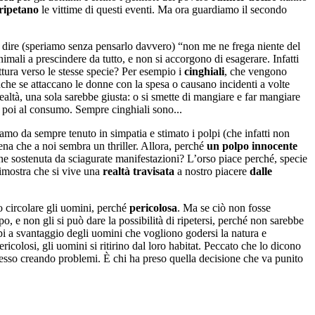
 ripetano
le vittime di questi eventi. Ma ora guardiamo il secondo
dire (speriamo senza pensarlo davvero) “non me ne frega niente del
ali a prescindere da tutto, e non si accorgono di esagerare. Infatti
ttura verso le stesse specie? Per esempio i
cinghiali
, che vengono
e se attaccano le donne con la spesa o causano incidenti a volte
altà, una sola sarebbe giusta: o si smette di mangiare e far mangiare
ti poi al consumo. Sempre cinghiali sono...
amo da sempre tenuto in simpatia e stimato i polpi (che infatti non
ena che a noi sembra un thriller. Allora, perché
un polpo innocente
ene sostenuta da sciagurate manifestazioni? L’orso piace perché, specie
dimostra che si vive una
realtà travisata
a nostro piacere
dalle
 circolare gli uomini, perché
pericolosa
. Ma se ciò non fosse
o, e non gli si può dare la possibilità di ripetersi, perché non sarebbe
upi a svantaggio degli uomini che vogliono godersi la natura e
colosi, gli uomini si ritirino dal loro habitat. Peccato che lo dicono
cesso creando problemi. È chi ha preso quella decisione che va punito