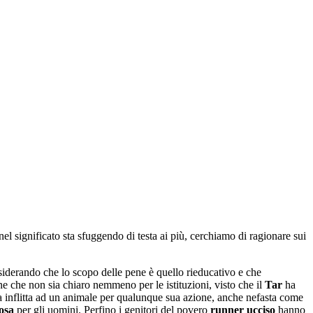
nel significato sta sfuggendo di testa ai più, cerchiamo di ragionare sui
iderando che lo scopo delle pene è quello rieducativo e che
 che non sia chiaro nemmeno per le istituzioni, visto che il
Tar
ha
na inflitta ad un animale per qualunque sua azione, anche nefasta come
losa
per gli uomini. Perfino i genitori del povero
runner ucciso
hanno