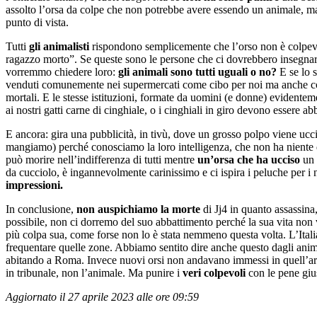
assolto l’orsa da colpe che non potrebbe avere essendo un animale, m
punto di vista.
Tutti
gli animalisti
rispondono semplicemente che l’orso non è colpevo
ragazzo morto”. Se queste sono le persone che ci dovrebbero insegnare 
vorremmo chiedere loro:
gli animali sono tutti uguali o no?
E se lo s
venduti comunemente nei supermercati come cibo per noi ma anche com
mortali. E le stesse istituzioni, formate da uomini (e donne) evidente
ai nostri gatti carne di cinghiale, o i cinghiali in giro devono essere abb
E ancora: gira una pubblicità, in tivù, dove un grosso polpo viene ucci
mangiamo) perché conosciamo la loro intelligenza, che non ha niente da
può morire nell’indifferenza di tutti mentre
un’orsa che ha ucciso
un 
da cucciolo, è ingannevolmente carinissimo e ci ispira i peluche per i
impressioni.
In conclusione,
non auspichiamo la morte
di Jj4 in quanto assassi
possibile, non ci dorremo del suo abbattimento perché la sua vita non va
più colpa sua, come forse non lo è stata nemmeno questa volta. L’Itali
frequentare quelle zone. Abbiamo sentito dire anche questo dagli animal
abitando a Roma. Invece nuovi orsi non andavano immessi in quell’area
in tribunale, non l’animale. Ma punire i
veri colpevoli
con le pene gius
Aggiornato il 27 aprile 2023 alle ore 09:59