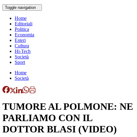
Toggle navigation
Home
Editoriali
Politica
Economia
Esteri
Cultura
Hi-Tech
Società
Sport
Home
Società
TUMORE AL POLMONE: NE
PARLIAMO CON IL
DOTTOR BLASI (VIDEO)