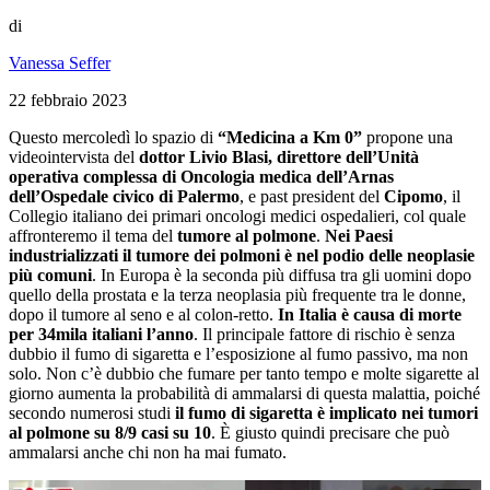
di
Vanessa Seffer
22 febbraio 2023
Questo mercoledì lo spazio di
“Medicina a Km 0”
propone una
videointervista del
dottor Livio Blasi, direttore dell’Unità
operativa complessa di Oncologia medica dell’Arnas
dell’Ospedale civico di Palermo
, e past president del
Cipomo
, il
Collegio italiano dei primari oncologi medici ospedalieri, col quale
affronteremo il tema del
tumore al polmone
.
Nei Paesi
industrializzati il tumore dei polmoni è nel podio delle neoplasie
più comuni
. In Europa è la seconda più diffusa tra gli uomini dopo
quello della prostata e la terza neoplasia più frequente tra le donne,
dopo il tumore al seno e al colon-retto.
In Italia è causa di morte
per 34mila italiani l’anno
. Il principale fattore di rischio è senza
dubbio il fumo di sigaretta e l’esposizione al fumo passivo, ma non
solo. Non c’è dubbio che fumare per tanto tempo e molte sigarette al
giorno aumenta la probabilità di ammalarsi di questa malattia, poiché
secondo numerosi studi
il fumo di sigaretta è implicato nei tumori
al polmone su 8/9 casi su 10
. È giusto quindi precisare che può
ammalarsi anche chi non ha mai fumato.