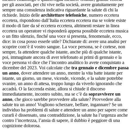
per gli associati, per chi vive nella società, avere gratuitamente per
sempre una consulenza indicativa riguardante la salute di chi la
richiede. Inizio delle
architetture telefoniche
, numero eccetera
eccetera, rispondono dall’Italia eccetera eccetera ma se volete esiste
il modo di fare da sé eccetera eccetera, altrimenti restare in linea
eccetera un operatore vi risponderà appena possibile eccetera musica
o un fitto silenzio, finché una voce si presenta, fenomenale, ecco,
dice: in cosa posso esserle utile? Dichiarate di: avere una analisi per
scoprire com’è il vostro sangue. La voce persona, se è cortese, non
sempre, fa attendere qualche istante, anche più di qualche istante,
poi, immaginate ancora di aver telefonato ai primi di gennaio e la
voce persona vi dice che l’incontro analitico lo avete conquistato a
dicembre del 2023. Voi calcolate che
tra gennaio e dicembre passa
un anno
, dover attendere un anno, mentre la vita batte istante per
istante, un giorno, un mese, vicende, vicende, e la salute potrebbe
svanire, un anno di attesa, troppo lungo da viverlo ignorando che
accadrà. O la faccenda esiste, allora si chiude il discorso
immediatamente, incontro subito, ma se c’è da
sopravvivere un
anno
, che gioco sarebbe provvedere alla salute? Provvedere alla
salute tra un anno! Vogliono scherzare, beffare, ingannare? Se un
individuo ha problemi di salute e attendere un anno per sapere come
curarli è dissensato, una contraddizione, la salute ha l’urgenza anche
contro l’incertezza, l’ansia di sapere, il dubbio è peggiore di una
cognizione dolorosa.