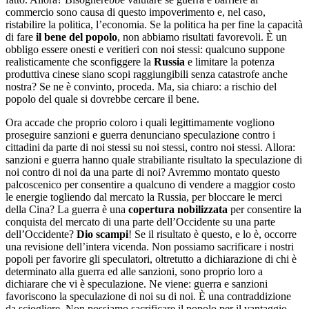
commercio sono causa di questo impoverimento e, nel caso,
ristabilire la politica, l’economia. Se la politica ha per fine la capacità
di fare
il bene del popolo
, non abbiamo risultati favorevoli. È un
obbligo essere onesti e veritieri con noi stessi: qualcuno suppone
realisticamente che sconfiggere la
Russia
e limitare la potenza
produttiva cinese siano scopi raggiungibili senza catastrofe anche
nostra? Se ne è convinto, proceda. Ma, sia chiaro: a rischio del
popolo del quale si dovrebbe cercare il bene.
Ora accade che proprio coloro i quali legittimamente vogliono
proseguire sanzioni e guerra denunciano speculazione contro i
cittadini da parte di noi stessi su noi stessi, contro noi stessi. Allora:
sanzioni e guerra hanno quale strabiliante risultato la speculazione di
noi contro di noi da una parte di noi? Avremmo montato questo
palcoscenico per consentire a qualcuno di vendere a maggior costo
le energie togliendo dal mercato la Russia, per bloccare le merci
della Cina? La guerra è una
copertura nobilizzata
per consentire la
conquista del mercato di una parte dell’Occidente su una parte
dell’Occidente?
Dio scampi
! Se il risultato è questo, e lo è, occorre
una revisione dell’intera vicenda. Non possiamo sacrificare i nostri
popoli per favorire gli speculatori, oltretutto a dichiarazione di chi è
determinato alla guerra ed alle sanzioni, sono proprio loro a
dichiarare che vi è speculazione. Ne viene: guerra e sanzioni
favoriscono la speculazione di noi su di noi. È una contraddizione
da sciogliere. Non possiamo sacrificare il popolo per il vantaggio