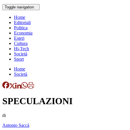
Toggle navigation
Home
Editoriali
Politica
Economia
Esteri
Cultura
Hi-Tech
Società
Sport
Home
Società
SPECULAZIONI
di
Antonio Saccà