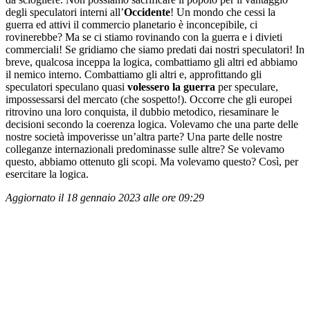
degli speculatori interni all’
Occidente
! Un mondo che cessi la
guerra ed attivi il commercio planetario è inconcepibile, ci
rovinerebbe? Ma se ci stiamo rovinando con la guerra e i divieti
commerciali! Se gridiamo che siamo predati dai nostri speculatori! In
breve, qualcosa inceppa la logica, combattiamo gli altri ed abbiamo
il nemico interno. Combattiamo gli altri e, approfittando gli
speculatori speculano quasi
volessero la guerra
per speculare,
impossessarsi del mercato (che sospetto!). Occorre che gli europei
ritrovino una loro conquista, il dubbio metodico, riesaminare le
decisioni secondo la coerenza logica. Volevamo che una parte delle
nostre società impoverisse un’altra parte? Una parte delle nostre
colleganze internazionali predominasse sulle altre? Se volevamo
questo, abbiamo ottenuto gli scopi. Ma volevamo questo? Così, per
esercitare la logica.
Aggiornato il 18 gennaio 2023 alle ore 09:29