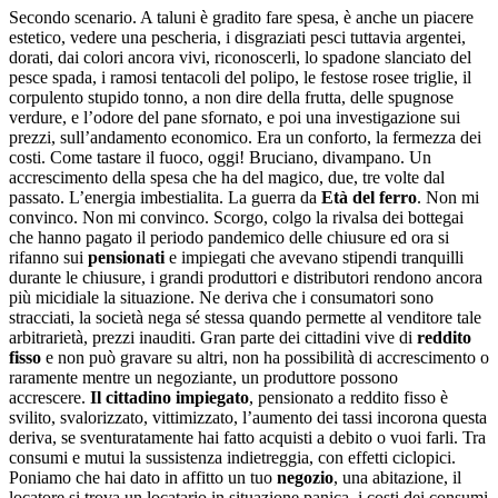
Secondo scenario. A taluni è gradito fare spesa, è anche un piacere
estetico, vedere una pescheria, i disgraziati pesci tuttavia argentei,
dorati, dai colori ancora vivi, riconoscerli, lo spadone slanciato del
pesce spada, i ramosi tentacoli del polipo, le festose rosee triglie, il
corpulento stupido tonno, a non dire della frutta, delle spugnose
verdure, e l’odore del pane sfornato, e poi una investigazione sui
prezzi, sull’andamento economico. Era un conforto, la fermezza dei
costi. Come tastare il fuoco, oggi! Bruciano, divampano. Un
accrescimento della spesa che ha del magico, due, tre volte dal
passato. L’energia imbestialita. La guerra da
Età del ferro
. Non mi
convinco. Non mi convinco. Scorgo, colgo la rivalsa dei bottegai
che hanno pagato il periodo pandemico delle chiusure ed ora si
rifanno sui
pensionati
e impiegati che avevano stipendi tranquilli
durante le chiusure, i grandi produttori e distributori rendono ancora
più micidiale la situazione. Ne deriva che i consumatori sono
stracciati, la società nega sé stessa quando permette al venditore tale
arbitrarietà, prezzi inauditi. Gran parte dei cittadini vive di
reddito
fisso
e non può gravare su altri, non ha possibilità di accrescimento o
raramente mentre un negoziante, un produttore possono
accrescere.
Il cittadino impiegato
, pensionato a reddito fisso è
svilito, svalorizzato, vittimizzato, l’aumento dei tassi incorona questa
deriva, se sventuratamente hai fatto acquisti a debito o vuoi farli. Tra
consumi e mutui la sussistenza indietreggia, con effetti ciclopici.
Poniamo che hai dato in affitto un tuo
negozio
, una abitazione, il
locatore si trova un locatario in situazione panica, i costi dei consumi