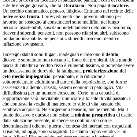
e delle energie gravano, che fa il
locatario
? Non paga il
locatore
.
Un cerchio drammatico, penoso, litigioso. Entriamo nel recinto delle
belve senza frusta
. I provvedimenti che i governi attuano per
favorire un sostegno ai consumatori sono melliflui, nel lungo
periodo insostenibili, suscitano indebitamento detonante. Insomma, i
riceventi stipendi, pensioni, non possono rifarsi su altri, subiscono
un danno insanabile. Se pensioni, stipendi crescono, debito e
inflazione sovrastano.
I sostegni statali sono fugaci, inadeguati e crescono il
debito
,
dicevo, e soprattutto non toccano la fonte dei problemi. Una grande
fascia di cittadini a reddito fisso è vulnerabilissima, si potrebbe avere
un declassamento durevole, la famigerata
proletarizzazione del
ceto medio impiegatizio
, pensionato, e la riduzione a
sottoproletariato addirittura di parte della popolazione, con forme
assistenziali a debito, insisto, sistemi economici patologici. Vita
difficilissima per un numero crescente. Certo, una capacità di
sopportazione sarà inevitabile, rinunciare allo stile di vita passato, il
che contrasta la voglia di mantenere lo stile di vita passato che
sembrava acquisito. Ne sorgeranno tensioni, anche mentali. Ma il
punto decisivo è questo: non esiste la
minima prospettiva
di uscire
dalla situazione presente, in specie se continuiamo con le
determinazioni odierne: guerra e contesa dei mercati con ostracismi.
I risultati, ad oggi, sono sciagurati. Ci stiamo impoverendo. È un
fatto. Allora? Bisognerebbe valutare se guerra e barriere al