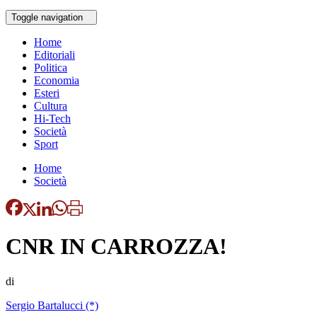
Toggle navigation
Home
Editoriali
Politica
Economia
Esteri
Cultura
Hi-Tech
Società
Sport
Home
Società
CNR IN CARROZZA!
di
Sergio Bartalucci (*)