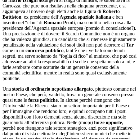
da
Mario Draghi
assurgeva al rango di ministra, le subentrava la
Carrozza, che pure non risultava nella cinquina precedente, e si
aggiungeva al novero degli eletti anche la figura di
Roberto
Battiston
, ex presidente dell’
Agenzia spaziale italiana
e ben
inserito nel “clan” di
Romano Prodi
, ma sconfitto nella corsa alla
presidenza dell’Agenzia spaziale europea (premio di consolazione?).
Una precisazione è di dovere: il Search Committee non è un organo
che ha valenza giuridica, un candidato che si ritenesse ingiustamente
penalizzato nella valutazione dei suoi titoli non può ricorrere al
Tar
come in un
concorso pubblico
, tant’è che i verbali sono tenuti
segreti, ma serve soltanto da “foglia di fico” al ministro, che può così
addossare ad altri la responsabilità di scelte che spettano solo a lui, e
farle sembrare come scaturite da un generale consenso della
comunità scientifica, mentre in realtà sono quasi esclusivamente
politiche.
Una
storia di ordinario nepotismo allargato
, piuttosto comune nel
nostro Paese, che però, va detto, trova un generale consenso presso
quasi tutte le
forze politiche
. In alcune perché ritengono che
l’Università e la Ricerca siano un settore importante per il Paese e
per l’immagine che rendono loro, e quindi occupano tutti i posti
disponibili con i loro elementi senza alcuna discrezione ma solo
guardando all’afferenza politica. Nelle (miopi)
forze opposte
,
perché non ritengono tale settore strategico, anzi poco significativo
dal punto di vista elettorale e degl’interessi economici che mette in