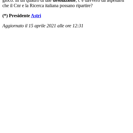
gioco. In un quadro di tale
desolazione
, c’è davvero da aspettarsi
che il Cnr e la Ricerca italiana possano ripartire?
(*) Presidente
Astri
Aggiornato il 15 aprile 2021 alle ore 12:31