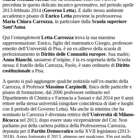
preceduta in questo delicato incarico governativo, nel periodo aprile
2013-febbraio 2014 (
Governo Letta
). E dallo stesso ambiente
accademico pisano di
Enrico Letta
proviene la professoressa
Maria Chiara Carrozza
, in particolare dalla
Scuola superiore
Sant’Anna
.
Qui l’
entanglement
Letta-Carrozza
trova la sua massima
rappresentazione: Enrico, figlio del matematico Giorgio, professore
emerito dell’Università di Pisa, è un ex-allievo della scuola di
perfezionamento in
Diritto delle Comunità europee
. Sua madre,
Anna Bianchi
, sassarese d’origine, è la ex-segretaria della Scuola
stessa; il fratello della Carrozza, Paolo, è stato ordinario di
Diritto
costituzionale
a Pisa.
A questo si può aggiungere qualche notiziola sull’ex-marito della
Carrozza, il Professor
Massimo Carpinelli
, fisico delle particelle e
pisano di formazione, dal 2006 professore ordinario nel
Dipartimento di Chimica e Farmacia a Sassari e dal 2014 per 6 anni
rettore nella stessa università (singolare coincidenza di date e luoghi
con il periodo del Governo Letta). Ma anche la ministra che ha
nominato la Carrozza è diventata rettrice dell’
Università di Milano-
Bicocca
nel 2013, dopo essere stata vicepresidente del Cnr. Non
parliamo poi della carriera politica della Professoressa Carrozza,
deputata per il
Partito Democratico
nella XVII legislatura (2013-
2018). Anno fortunato il 2013, almeno per qualcuno. Fin qui nulla