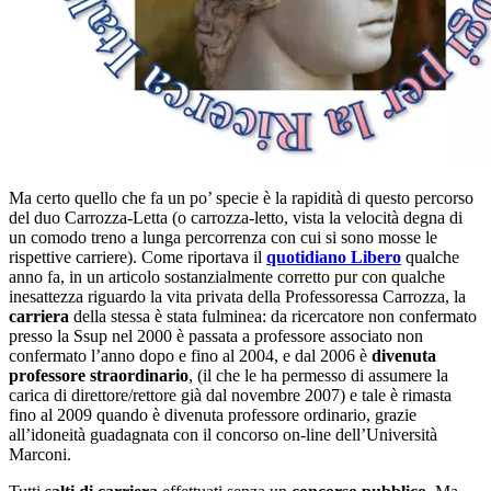
Ma certo quello che fa un po’ specie è la rapidità di questo percorso
del duo Carrozza-Letta (o carrozza-letto, vista la velocità degna di
un comodo treno a lunga percorrenza con cui si sono mosse le
rispettive carriere). Come riportava il
quotidiano Libero
qualche
anno fa, in un articolo sostanzialmente corretto pur con qualche
inesattezza riguardo la vita privata della Professoressa Carrozza, la
carriera
della stessa è stata fulminea: da ricercatore non confermato
presso la Ssup nel 2000 è passata a professore associato non
confermato l’anno dopo e fino al 2004, e dal 2006 è
divenuta
professore straordinario
, (il che le ha permesso di assumere la
carica di direttore/rettore già dal novembre 2007) e tale è rimasta
fino al 2009 quando è divenuta professore ordinario, grazie
all’idoneità guadagnata con il concorso on-line dell’Università
Marconi.