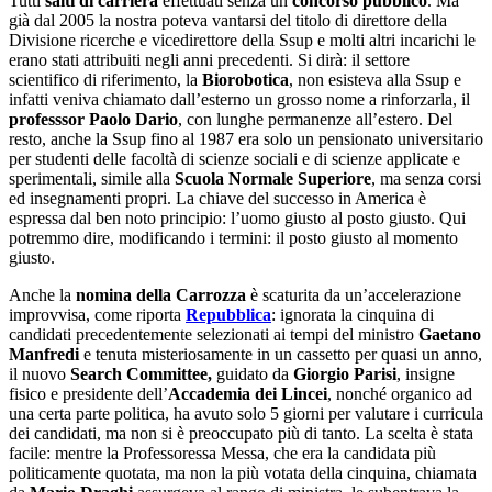
Tutti
salti di carriera
effettuati senza un
concorso pubblico
. Ma
già dal 2005 la nostra poteva vantarsi del titolo di direttore della
Divisione ricerche e vicedirettore della Ssup e molti altri incarichi le
erano stati attribuiti negli anni precedenti. Si dirà: il settore
scientifico di riferimento, la
Biorobotica
, non esisteva alla Ssup e
infatti veniva chiamato dall’esterno un grosso nome a rinforzarla, il
professsor Paolo Dario
, con lunghe permanenze all’estero. Del
resto, anche la Ssup fino al 1987 era solo un pensionato universitario
per studenti delle facoltà di scienze sociali e di scienze applicate e
sperimentali, simile alla
Scuola Normale Superiore
, ma senza corsi
ed insegnamenti propri. La chiave del successo in America è
espressa dal ben noto principio: l’uomo giusto al posto giusto. Qui
potremmo dire, modificando i termini: il posto giusto al momento
giusto.
Anche la
nomina della Carrozza
è scaturita da un’accelerazione
improvvisa, come riporta
Repubblica
: ignorata la cinquina di
candidati precedentemente selezionati ai tempi del ministro
Gaetano
Manfredi
e tenuta misteriosamente in un cassetto per quasi un anno,
il nuovo
Search Committee,
guidato da
Giorgio Parisi
, insigne
fisico e presidente dell’
Accademia dei Lincei
, nonché organico ad
una certa parte politica, ha avuto solo 5 giorni per valutare i curricula
dei candidati, ma non si è preoccupato più di tanto. La scelta è stata
facile: mentre la Professoressa Messa, che era la candidata più
politicamente quotata, ma non la più votata della cinquina, chiamata