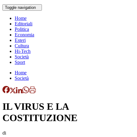
Toggle navigation
Home
Editoriali
Politica
Economia
Esteri
Cultura
Hi-Tech
Società
Sport
Home
Società
IL VIRUS E LA
COSTITUZIONE
di