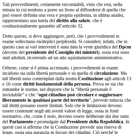
Tali provvedimenti, certamente encomiabili, visto che essi, nella
misura in cui tendono a porre un freno al diffondersi di quella che
può essere definita una vera e propria epidemia, in ultima analisi,
rappresentano una tutela del
diritto alla salute
, che è
costituzionalmente garantito all’articolo 32.
Detto questo, si deve aggiungere, però, che i provvedimenti in
esame sollecitano molteplici perplessità. Si consideri, infatti, che in
questo caso ai vari interventi è stata data la veste giuridica del
Dpcm
(decreto del
presidente del Consiglio dei ministri
), ossia essi sono
stati adottati, ricorrendo ad un atto squisitamente amministrativo.
Orbene, come si è prima accennato, i provvedimenti in esame
incidono sia sulla libertà personale e su quella di
circolazione
. Ma
tali libertà sono contemplati dalla nostra
Costituzione
agli articoli 13
e 16 come
diritti fondamentali della persona
. Prova ne sia che
entrambe le norme, nel disporre che la “libertà personale è
inviolabile” e che “
ogni cittadino può circolare e soggiornare
liberamente in qualsiasi parte del territorio
”, prevede tuttavia che
tali diritti possano essere limitati. Solo che le limitazioni devono
essere contenute negli atti aventi valore di legge, ossia in fonti
normative, che, come è noto, devono essere deliberate dai due rami
del
Parlamento
e promulgate dal
Presidente della Repubblica
. In
questi casi si afferma che la Costituzione prevede una riserva di
legge, ossia una garanzia in favore dei cittadini. Ciò perché le