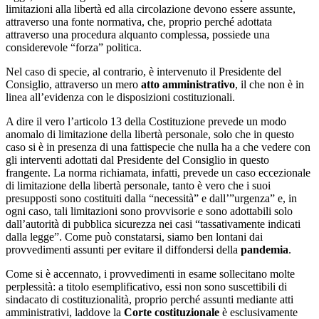
limitazioni alla libertà ed alla circolazione devono essere assunte,
attraverso una fonte normativa, che, proprio perché adottata
attraverso una procedura alquanto complessa, possiede una
considerevole “forza” politica.
Nel caso di specie, al contrario, è intervenuto il Presidente del
Consiglio, attraverso un mero
atto amministrativo
, il che non è in
linea all’evidenza con le disposizioni costituzionali.
A dire il vero l’articolo 13 della Costituzione prevede un modo
anomalo di limitazione della libertà personale, solo che in questo
caso si è in presenza di una fattispecie che nulla ha a che vedere con
gli interventi adottati dal Presidente del Consiglio in questo
frangente. La norma richiamata, infatti, prevede un caso eccezionale
di limitazione della libertà personale, tanto è vero che i suoi
presupposti sono costituiti dalla “necessità” e dall’”urgenza” e, in
ogni caso, tali limitazioni sono provvisorie e sono adottabili solo
dall’autorità di pubblica sicurezza nei casi “tassativamente indicati
dalla legge”. Come può constatarsi, siamo ben lontani dai
provvedimenti assunti per evitare il diffondersi della
pandemia
.
Come si è accennato, i provvedimenti in esame sollecitano molte
perplessità: a titolo esemplificativo, essi non sono suscettibili di
sindacato di costituzionalità, proprio perché assunti mediante atti
amministrativi, laddove la
Corte costituzionale
è esclusivamente