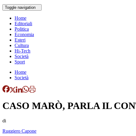
Toggle navigation
Home
Editoriali
Politica
Economia
Esteri
Cultura
Hi-Tech
Società
Sport
Home
Società
CASO MARÒ, PARLA IL C
di
Ruggiero Capone