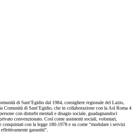
Comunità di Sant’Egidio dal 1984, consigliere regionale del Lazio,
 dalla Comunità di Sant’Egidio, che in collaborazione con la Asl Roma 4
r persone con disturbi mentali e disagio sociale, guadagnandoci
l privato convenzionato. Così come assistenti sociali, volontari,
tale conquistati con la legge 180-1978 e su come “modulare i servizi
o effettivamente garantiti”.