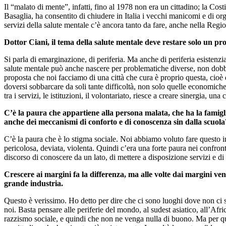
Il “malato di mente”, infatti, fino al 1978 non era un cittadino; la Cos
Basaglia, ha consentito di chiudere in Italia i vecchi manicomi e di org
servizi della salute mentale c’è ancora tanto da fare, anche nella Regi
Dottor Ciani, il tema della salute mentale deve restare solo un p
Si parla di emarginazione, di periferia. Ma anche di periferia esistenzia
salute mentale può anche nascere per problematiche diverse, non dobbi
proposta che noi facciamo di una città che cura è proprio questa, cioè
doversi sobbarcare da soli tante difficoltà, non solo quelle economich
tra i servizi, le istituzioni, il volontariato, riesce a creare sinergia, un
C’è la paura che appartiene alla persona malata, che ha la famigl
anche dei meccanismi di conforto e di conoscenza sin dalla scuola
C’è la paura che è lo stigma sociale. Noi abbiamo voluto fare questo i
pericolosa, deviata, violenta. Quindi c’era una forte paura nei confron
discorso di conoscere da un lato, di mettere a disposizione servizi e d
Crescere ai margini fa la differenza, ma alle volte dai margini ve
grande industria.
Questo è verissimo. Ho detto per dire che ci sono luoghi dove non ci s
noi. Basta pensare alle periferie del mondo, al sudest asiatico, all’Afr
razzismo sociale, e quindi che non ne venga nulla di buono. Ma per qu