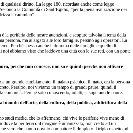
o di qualsiasi diritto. La legge 180, ricordata anche come legge
le. Secondo la Comunità di Sant’Egidio, “per la piena realizzazione dei
dirizza il cammino”.
è la periferia delle nostre attenzioni, e seppure talvolta il tema della
persona, ma allargato alle loro famiglie, persino agli operatori. La
sieme. Perché spesso anche il dramma delle famiglie è quello di
i noi abbiamo visto che laddove una città con le sue reti, con un ponte
 paura, perché non conosce, non sa e quindi perché non attivare
o a un grande cambiamento, il malato psichico, il matto, era la persona
creto. Peraltro, noi viviamo un tempo di grandi paure, quindi il
 la comunità. Perché solo conoscendo, infatti, si superano le paure.
 mondo dell’arte, della cultura, della politica, addirittura della
no studi medici che lo affermano, chi vive le periferie vive meno di
e laddove la periferia o il margine è umanizzato, non credo ad un
he vero che hanno dovuto combattere il doppio o il triplo rispetto ad