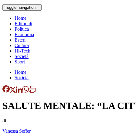
Toggle navigation
Home
Editoriali
Politica
Economia
Esteri
Cultura
Hi-Tech
Società
Sport
Home
Società
SALUTE MENTALE: “LA CIT
di
Vanessa Seffer