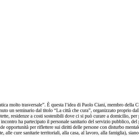
atica molto trasversale”. È questa l’idea di Paolo Ciani, membro della 
 tenuto un seminario dal titolo “La città che cura”, organizzato proprio
ette, residenze a costi sostenibili dove ci si può curare a domicilio, pe
o incontro ha partecipato il personale sanitario del servizio pubblico, de
nde opportunità per riflettere sui diritti delle persone con disturbo men
 alle cure sanitarie territoriali, alla casa, al lavoro, alla famiglia), sian