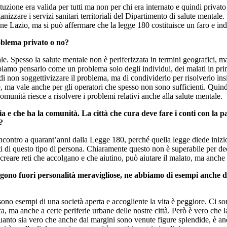
tituzione era valida per tutti ma non per chi era internato e quindi privat
anizzare i servizi sanitari territoriali del Dipartimento di salute menta
one Lazio, ma si può affermare che la legge 180 costituisce un faro e in
roblema privato o no?
le. Spesso la salute mentale non è periferizzata in termini geografici, ma 
amo pensarlo come un problema solo degli individui, dei malati in prima 
 di non soggettivizzare il problema, ma di condividerlo per risolverlo in
e, ma vale anche per gli operatori che spesso non sono sufficienti. Quind
a comunità riesce a risolvere i problemi relativi anche alla salute mentale.
ia e che ha la comunità. La città che cura deve fare i conti con la
?
ncontro a quarant’anni dalla Legge 180, perché quella legge diede inizi
ti di questo tipo di persona. Chiaramente questo non è superabile per de
i creare reti che accolgano e che aiutino, può aiutare il malato, ma anche
ngono fuori personalità meravigliose, ne abbiamo di esempi anche dal
ono esempi di una società aperta e accogliente la vita è peggiore. Ci so
ica, ma anche a certe periferie urbane delle nostre città. Però è vero ch
anto sia vero che anche dai margini sono venute figure splendide, è anc