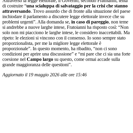
Attraverso la legge elettorale, il Governo, secondo Fratoianni, tenta
di costruire “
una scialuppa di salvataggio per la crisi che stanno
attraversando
. Trovo assurdo che di fronte alla situazione del paese
inchiodare il parlamento a discutere legge elettorale invece che su
problemi urgenti”. Alla domanda se,
in caso di pareggio
, non teme
si andrebbe a nuove larghe intese, Fratoianni ha risposto così: “Non
solo non mi piacciono le larghe intese, le considero inaccettabili. Ma
ripeto: le elezioni si vincono con il consenso. Io sono sempre stato
proporzionalista, per me la migliore legge elettorale è
proporzionale”. In questo momento, ha ribadito, “non ci sono
condizioni per aprire una discussione” e “mi pare che ci sia una forte
coesione nel
Campo largo
su questo, come ormai accade sulla
grande maggioranza delle questioni”.
Aggiornato il 19 maggio 2026 alle ore 15:46