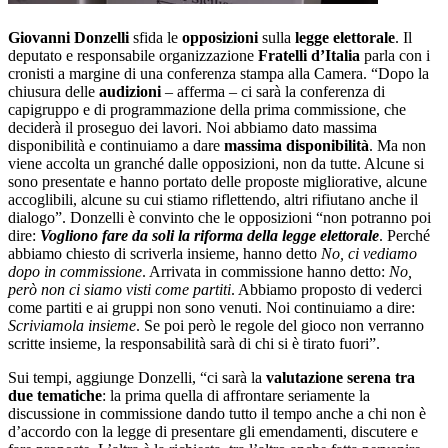
Giovanni Donzelli
sfida le
opposizioni
sulla
legge elettorale
. Il
deputato e responsabile organizzazione
Fratelli d’Italia
parla con i
cronisti a margine di una conferenza stampa alla Camera. “Dopo la
chiusura delle
audizioni
– afferma – ci sarà la conferenza di
capigruppo e di programmazione della prima commissione, che
deciderà il proseguo dei lavori. Noi abbiamo dato massima
disponibilità e continuiamo a dare
massima disponibilità
. Ma non
viene accolta un granché dalle opposizioni, non da tutte. Alcune si
sono presentate e hanno portato delle proposte migliorative, alcune
accoglibili, alcune su cui stiamo riflettendo, altri rifiutano anche il
dialogo”. Donzelli è convinto che le opposizioni “non potranno poi
dire:
Vogliono fare da soli la riforma della legge elettorale
. Perché
abbiamo chiesto di scriverla insieme, hanno detto
No, ci vediamo
dopo in commissione
. Arrivata in commissione hanno detto:
No,
però non ci siamo visti come partiti
. Abbiamo proposto di vederci
come partiti e ai gruppi non sono venuti. Noi continuiamo a dire:
Scriviamola insieme
. Se poi però le regole del gioco non verranno
scritte insieme, la responsabilità sarà di chi si è tirato fuori”.
Sui tempi, aggiunge Donzelli, “ci sarà la
valutazione serena tra
due tematiche
: la prima quella di affrontare seriamente la
discussione in commissione dando tutto il tempo anche a chi non è
d’accordo con la legge di presentare gli emendamenti, discutere e