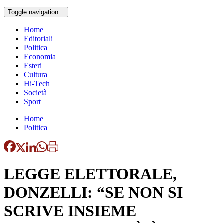
Toggle navigation
Home
Editoriali
Politica
Economia
Esteri
Cultura
Hi-Tech
Società
Sport
Home
Politica
LEGGE ELETTORALE,
DONZELLI: “SE NON SI
SCRIVE INSIEME