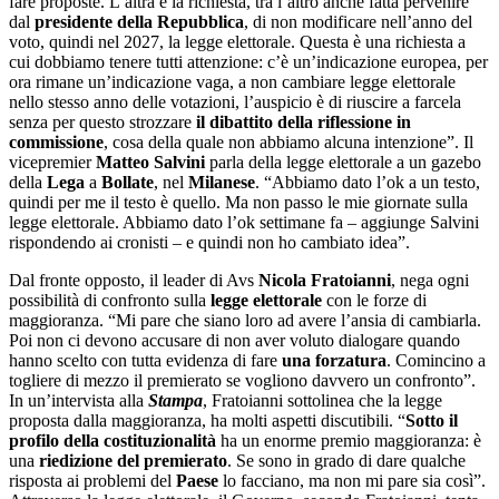
fare proposte. L’altra è la richiesta, tra l’altro anche fatta pervenire
dal
presidente della Repubblica
, di non modificare nell’anno del
voto, quindi nel 2027, la legge elettorale. Questa è una richiesta a
cui dobbiamo tenere tutti attenzione: c’è un’indicazione europea, per
ora rimane un’indicazione vaga, a non cambiare legge elettorale
nello stesso anno delle votazioni, l’auspicio è di riuscire a farcela
senza per questo strozzare
il dibattito della riflessione in
commissione
, cosa della quale non abbiamo alcuna intenzione”. Il
vicepremier
Matteo Salvini
parla della legge elettorale a un gazebo
della
Lega
a
Bollate
, nel
Milanese
. “Abbiamo dato l’ok a un testo,
quindi per me il testo è quello. Ma non passo le mie giornate sulla
legge elettorale. Abbiamo dato l’ok settimane fa – aggiunge Salvini
rispondendo ai cronisti – e quindi non ho cambiato idea”.
Dal fronte opposto, il leader di Avs
Nicola Fratoianni
, nega ogni
possibilità di confronto sulla
legge elettorale
con le forze di
maggioranza. “Mi pare che siano loro ad avere l’ansia di cambiarla.
Poi non ci devono accusare di non aver voluto dialogare quando
hanno scelto con tutta evidenza di fare
una forzatura
. Comincino a
togliere di mezzo il premierato se vogliono davvero un confronto”.
In un’intervista alla
Stampa
, Fratoianni sottolinea che la legge
proposta dalla maggioranza, ha molti aspetti discutibili. “
Sotto il
profilo della costituzionalità
ha un enorme premio maggioranza: è
una
riedizione del premierato
. Se sono in grado di dare qualche
risposta ai problemi del
Paese
lo facciano, ma non mi pare sia così”.