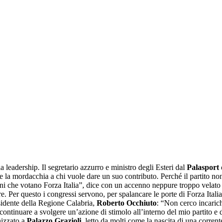
 leadership. Il segretario azzurro e ministro degli Esteri dal
Palasport
e la mordacchia a chi vuole dare un suo contributo. Perché il partito non
ini che votano Forza Italia”, dice con un accenno neppure troppo velato 
Per questo i congressi servono, per spalancare le porte di Forza Italia 
presidente della Regione Calabria,
Roberto
Occhiuto
: “Non cerco incaric
ontinuare a svolgere un’azione di stimolo all’interno del mio partito e d
nizzato a
Palazzo Grazioli
, letto da molti come la nascita di una corrent