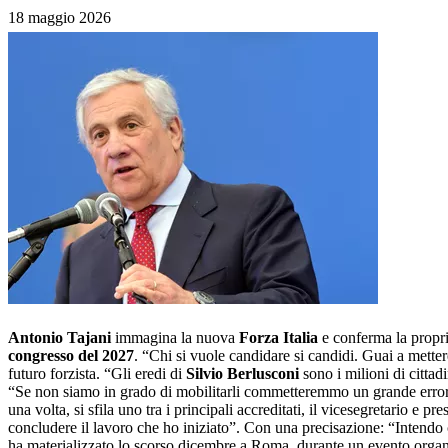
18 maggio 2026
Antonio Tajani
immagina la nuova
Forza Italia
e conferma la propria
congresso del 2027
. “Chi si vuole candidare si candidi. Guai a metter
futuro forzista. “Gli eredi di
Silvio
Berlusconi
sono i milioni di cittad
“Se non siamo in grado di mobilitarli commetteremmo un grande errore. 
una volta, si sfila uno tra i principali accreditati, il vicesegretario e 
concludere il lavoro che ho iniziato”. Con una precisazione: “Intendo c
ha materializzato lo scorso dicembre a Roma, durante un evento orga