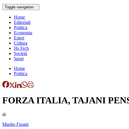
Toggle navigation
Home
Editoriali
Politica
Economia
Esteri
Cultura
Hi-Tech
Società
Sport
Home
Politica
FORZA ITALIA, TAJANI PEN
di
Manlio Fusani