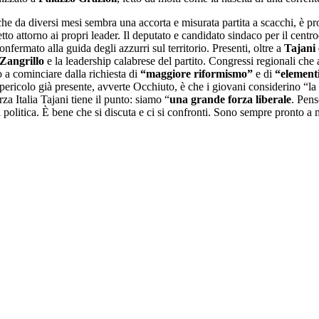
 che da diversi mesi sembra una accorta e misurata partita a scacchi, è p
to attorno ai propri leader. Il deputato e candidato sindaco per il centr
nfermato alla guida degli azzurri sul territorio. Presenti, oltre a
Tajani
Zangrillo
e la leadership calabrese del partito. Congressi regionali che
a cominciare dalla richiesta di
“maggiore riformismo”
e di
“elementi
 pericolo già presente, avverte Occhiuto, è che i giovani considerino “la
rza Italia Tajani tiene il punto: siamo “
una grande forza liberale
. Pens
 politica. È bene che si discuta e ci si confronti. Sono sempre pronto a 