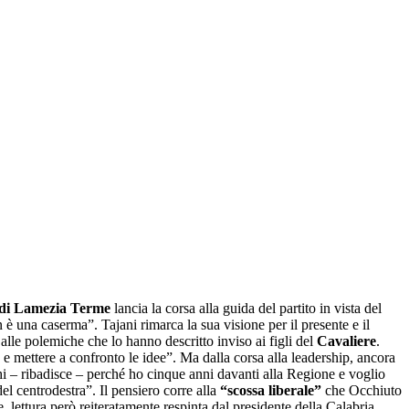
 di Lamezia Terme
lancia la corsa alla guida del partito in vista del
 è una caserma”. Tajani rimarca la sua visione per il presente e il
alle polemiche che lo hanno descritto inviso ai figli del
Cavaliere
.
e mettere a confronto le idee”. Ma dalla corsa alla leadership, ancora
hi – ribadisce – perché ho cinque anni davanti alla Regione e voglio
el centrodestra”. Il pensiero corre alla
“scossa liberale”
che Occhiuto
e, lettura però reiteratamente respinta dal presidente della Calabria.