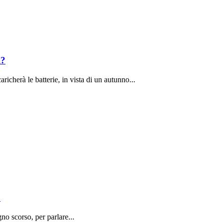
i?
richerà le batterie, in vista di un autunno...
o
o scorso, per parlare...