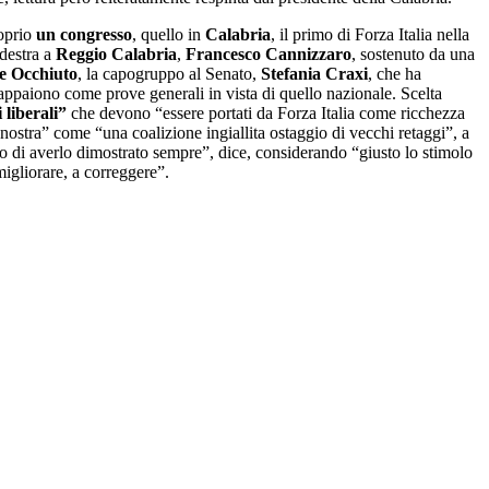
roprio
un congresso
, quello in
Calabria
, il primo di Forza Italia nella
odestra a
Reggio Calabria
,
Francesco Cannizzaro
, sostenuto da una
 e Occhiuto
, la capogruppo al Senato,
Stefania Craxi
, che ha
 appaiono come prove generali in vista di quello nazionale. Scelta
 liberali”
che devono “essere portati da Forza Italia come ricchezza
 nostra” come “una coalizione ingiallita ostaggio di vecchi retaggi”, a
o di averlo dimostrato sempre”, dice, considerando “giusto lo stimolo
migliorare, a correggere”.