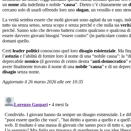
un
nome
alla indefinita e nobile “
causa
”. Dietro c’è chiaramente un
d
cercano solo di usarli offrendo loro uno
slogan
, un vessillo e uno ste
La verità sembra essere che molti giovani sono agitati da un vago, inde
tutto sia senza senso, senza scopo e senza perché e che nulla sia
verit
perché. Sanno solo che devono battersi contro qualcuno e qualcosa d
essere davvero giovani bisogni “essere contro” (in particolare contro i
domani quello.
Certi
leader politici
conoscono quel loro
disagio esistenziale
. Ma fin
l’
astuzia
e l’abilità di fornire loro il nome di una “nobile causa”: la
deprecabile
nemico
(il governo di centro destra “
anti-democratico
” 
avere finalmente trovato il nome di una
nobile
“
causa
” e di un depre
disagio
senza nome.
Aggiornato il 26 marzo 2026 alle ore 10:35