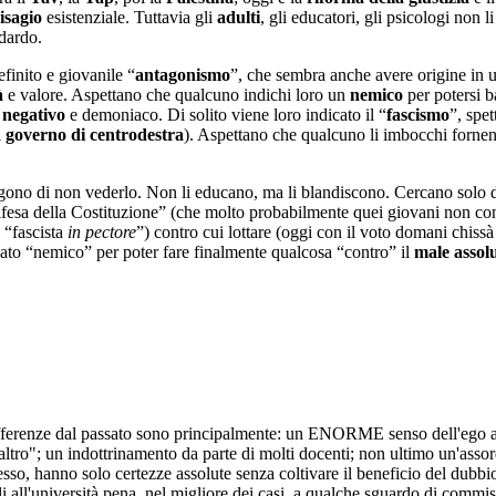
isagio
esistenziale. Tuttavia gli
adulti
, gli educatori, gli psicologi non
ndardo.
finito e giovanile “
antagonismo
”, che sembra anche avere origine in
à
e valore. Aspettano che qualcuno indichi loro un
nemico
per potersi b
i
negativo
e demoniaco. Di solito viene loro indicato il “
fascismo
”, spe
l
governo di centrodestra
). Aspettano che qualcuno li imbocchi fornen
gono di non vederlo. Non li educano, ma li blandiscono. Cercano solo di u
 “difesa della Costituzione” (che molto probabilmente quei giovani non c
e “fascista
in pectore
”) contro cui lottare (oggi con il voto domani chissà 
cato “nemico” per poter fare finalmente qualcosa “contro” il
male assol