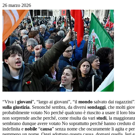
26 marzo 2026
“Viva i
giovani
”, “largo ai giovani”, “il
mondo
salvato dai ragazzini”.
sulla giustizia
. Senonché sembra, da diversi
sondaggi
, che molti gio
probabilmente votato No perché qualcuno è riuscito a usare il loro bi
non sorprende anche perché, come risulta da vari
studi
, la maggioran
sembrano dunque avere votato No soprattutto perché hanno creduto di
indefinita e
nobile
“
causa
” senza nome che oscuramente li agita e per
nemmeno un nome. Oggi adottano questa causa, domani quella. Ieri e