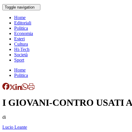
Toggle navigation
Home
Editoriali
Politica
Economia
Esteri
Cultura
Hi-Tech
Società
Sport
Home
Politica
I GIOVANI-CONTRO USATI A
di
Lucio Leante