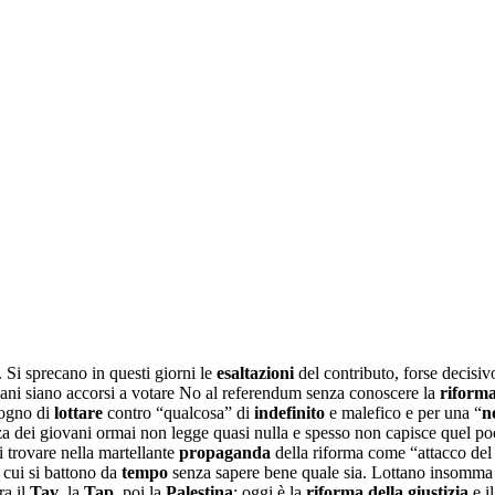
 Si sprecano in questi giorni le
esaltazioni
del contributo, forse decisivo
vani siano accorsi a votare No al referendum senza conoscere la
riform
sogno di
lottare
contro “qualcosa” di
indefinito
e malefico e per una “
n
za dei giovani ormai non legge quasi nulla e spesso non capisce quel p
 trovare nella martellante
propaganda
della riforma come “attacco de
 cui si battono da
tempo
senza sapere bene quale sia. Lottano insomma
ra il
Tav
, la
Tap
, poi la
Palestina
; oggi è la
riforma della giustizia
e i