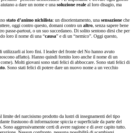
 li aiutano a dare un nome e una
soluzione reale
al loro disagio, ma
 uno
stato d’animo nichilista
: un disorientamento, una
sensazione
che
attere, oggi contro questo, domani contro un
altro
, senza sapere bene
ttro passe-partout, o un suo succedaneo. Di solito sentono dirsi che per
do loro il nome di una “
causa
” e di un “nemico”. Oggi questo,
tilizzarli ai loro fini. I leader del fronte del No hanno avuto
onoscono affatto). Hanno quindi fornito loro anche il nome di un
come). Molti giovani sono stati felici di abboccare. Sono stati felici di
uto
. Sono stati felici di potere dare un nuovo nome a un vecchio