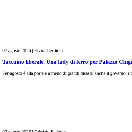
07 agosto 2026
|
Elvira Cerritelli
Taccuino liberale. Una lady di ferro per Palazzo Chig
Ferragosto è alla porte e a meno di grandi disastri anche il governo, rica
07 agosto 2026
|
Fabrizio Federici