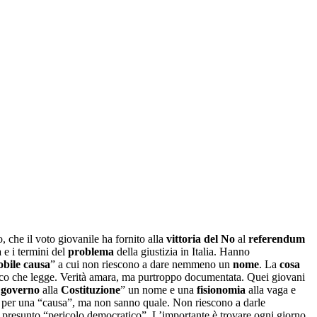
, che il voto giovanile ha fornito alla
vittoria del No
al
referendum
a
e i termini del
problema
della giustizia in Italia. Hanno
obile causa
” a cui non riescono a dare nemmeno un
nome
. La
cosa
oco che legge. Verità amara, ma purtroppo documentata. Quei giovani
l
governo
alla
Costituzione
” un nome e una
fisionomia
alla vaga e
 per una “causa”, ma non sanno quale. Non riescono a darle
l presunto “pericolo democratico”. L’importante è trovare ogni giorno