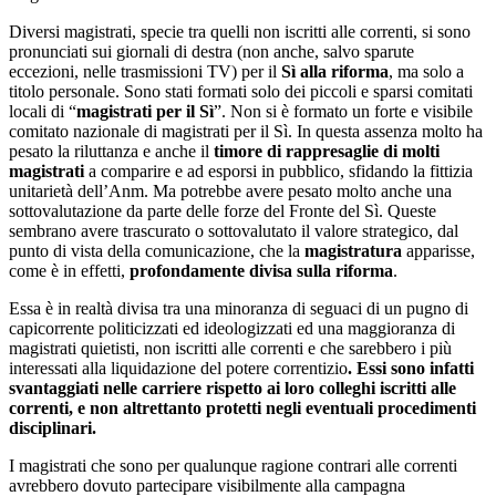
Diversi magistrati, specie tra quelli non iscritti alle correnti, si sono
pronunciati sui giornali di destra (non anche, salvo sparute
eccezioni, nelle trasmissioni TV) per il
Sì alla riforma
, ma solo a
titolo personale. Sono stati formati solo dei piccoli e sparsi comitati
locali di “
magistrati per il Sì
”. Non si è formato un forte e visibile
comitato nazionale di magistrati per il Sì. In questa assenza molto ha
pesato la riluttanza e anche il
timore di rappresaglie di molti
magistrati
a comparire e ad esporsi in pubblico, sfidando la fittizia
unitarietà dell’Anm. Ma potrebbe avere pesato molto anche una
sottovalutazione da parte delle forze del Fronte del Sì. Queste
sembrano avere trascurato o sottovalutato il valore strategico, dal
punto di vista della comunicazione, che la
magistratura
apparisse,
come è in effetti,
profondamente divisa sulla riforma
.
Essa è in realtà divisa tra una minoranza di seguaci di un pugno di
capicorrente politicizzati ed ideologizzati ed una maggioranza di
magistrati quietisti, non iscritti alle correnti e che sarebbero i più
interessati alla liquidazione del potere correntizio
. Essi sono infatti
svantaggiati nelle carriere rispetto ai loro colleghi iscritti alle
correnti, e non altrettanto protetti negli eventuali procedimenti
disciplinari.
I magistrati che sono per qualunque ragione contrari alle correnti
avrebbero dovuto partecipare visibilmente alla campagna