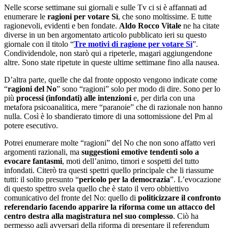
Nelle scorse settimane sui giornali e sulle Tv ci si è affannati ad
enumerare le
ragioni per votare Sì
, che sono moltissime. E tutte
ragionevoli, evidenti e ben fondate.
Aldo Rocco Vitale
ne ha citate
diverse in un ben argomentato articolo pubblicato ieri su questo
giornale con il titolo “
Tre motivi di ragione per votare Sì
”.
Condividendole, non starò qui a ripeterle, magari aggiungendone
altre. Sono state ripetute in queste ultime settimane fino alla nausea.
D’altra parte, quelle che dal fronte opposto vengono indicate come
“
ragioni del No
” sono “ragioni” solo per modo di dire. Sono per lo
più
processi (infondati) alle intenzioni
e, per dirla con una
metafora psicoanalitica, mere “paranoie” che di razionale non hanno
nulla. Così è lo sbandierato timore di una sottomissione del Pm al
potere esecutivo.
Potrei enumerare molte “ragioni” del No che non sono affatto veri
argomenti razionali, ma
suggestioni emotive tendenti solo a
evocare fantasmi
, moti dell’animo, timori e sospetti del tutto
infondati. Citerò tra questi spettri quello principale che li riassume
tutti: il solito presunto “
pericolo per la democrazia
”. L’evocazione
di questo spettro svela quello che è stato il vero obbiettivo
comunicativo del fronte del No: quello di
politicizzare il confronto
referendario facendo apparire la riforma come un attacco del
centro destra alla magistratura nel suo complesso
. Ciò ha
permesso agli avversari della riforma di presentare il referendum