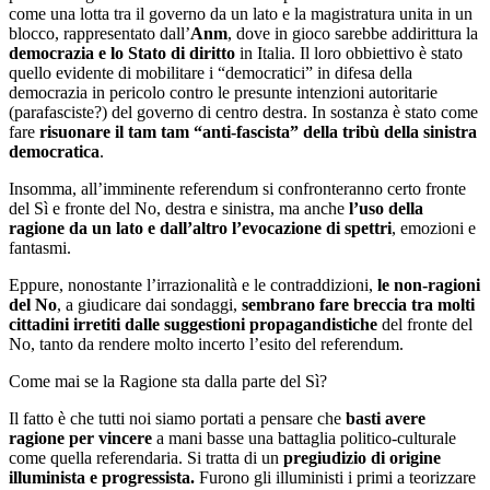
come una lotta tra il governo da un lato e la magistratura unita in un
blocco, rappresentato dall’
Anm
, dove in gioco sarebbe addirittura la
democrazia e lo Stato di diritto
in Italia. Il loro obbiettivo è stato
quello evidente di mobilitare i “democratici” in difesa della
democrazia in pericolo contro le presunte intenzioni autoritarie
(parafasciste?) del governo di centro destra. In sostanza è stato come
fare
risuonare il tam tam “anti-fascista” della tribù della sinistra
democratica
.
Insomma, all’imminente referendum si confronteranno certo fronte
del Sì e fronte del No, destra e sinistra, ma anche
l’uso della
ragione da un lato e dall’altro l’evocazione di spettri
, emozioni e
fantasmi.
Eppure, nonostante l’irrazionalità e le contraddizioni,
le non-ragioni
del No
, a giudicare dai sondaggi,
sembrano fare breccia tra molti
cittadini irretiti dalle suggestioni propagandistiche
del fronte del
No, tanto da rendere molto incerto l’esito del referendum.
Come mai se la Ragione sta dalla parte del Sì?
Il fatto è che tutti noi siamo portati a pensare che
basti avere
ragione per vincere
a mani basse una battaglia politico-culturale
come quella referendaria. Si tratta di un
pregiudizio di origine
illuminista e progressista.
Furono gli illuministi i primi a teorizzare