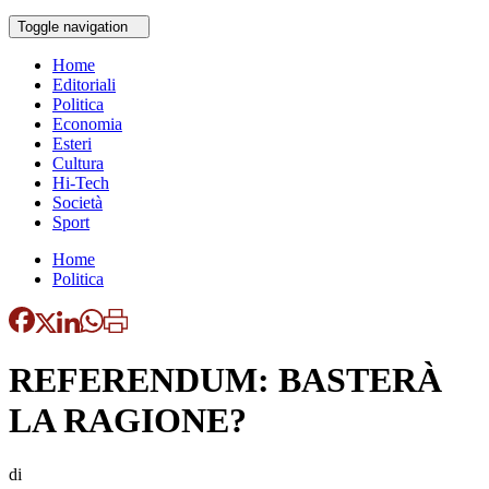
Toggle navigation
Home
Editoriali
Politica
Economia
Esteri
Cultura
Hi-Tech
Società
Sport
Home
Politica
REFERENDUM: BASTERÀ
LA RAGIONE?
di