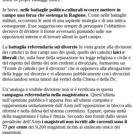
In breve,
nelle battaglie politico-culturali occorre mettere in
campo una forza che sostenga la Ragione.
Come nelle battaglie
militari, occorrono le armi di una sapiente strategia e di una tattica
conseguente. Esse suggeriscono sempre di perseguire l’obbiettivo
decisivo di dividere il fronte avversario puntando sulle sue
opposizioni interne e di trovare alleati in quel campo.
La
battaglia referendaria sul divorzio
fu vinta grazie alla divisione
dei cattolici in due campi uno dei quali, quello dei cattolici
laici e
liberali
che, sulla base della separazione tra legge religiosa e civile e
del rispetto del diritto dei non credenti a divorziare, formarono un
“Fronte di cattolici per il divorzio” che si opponeva alla abrogazione
della legge sul divorzio e si allearono pubblicamente con i divorzisti
dissociandosi senza timori dai vertici della Chiesa e della Dc.
Un’analoga e visibile divisione non si è verificata in questa
campagna referendaria nella magistratura
. Quest’ultima
nell’opinione pubblica è apparsa fino all’ultimo compatta e
rappresentata unitariamente dall’Anm nell’opposizione in blocco alla
riforma e nella difesa del sistema correntizio. Eppure, questa unità
della magistratura è falsa è fittizia. Secondo dati forniti dallo stesso
presidente dell’Anm
i magistrati non iscritti alle correnti sono il
77 per cento
dei 9.200 magistrati iscritti al sindacato unico dei
magistrati.