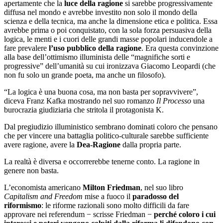
apertamente che la
luce della ragione
si sarebbe progressivamente
diffusa nel mondo e avrebbe investito non solo il mondo della
scienza e della tecnica, ma anche la dimensione etica e politica. Essa
avrebbe prima o poi conquistato, con la sola forza persuasiva della
logica, le menti e i cuori delle grandi masse popolari inducendole a
fare prevalere
l
’
uso pubblico della ragione
. Era questa convinzione
alla base dell
’
ottimismo illuminista delle “magnifiche sorti e
progressive” dell’umanità su cui ironizzava Giacomo Leopardi (che
non fu solo un grande poeta, ma anche un filosofo).
“La logica è una buona cosa, ma non basta per sopravvivere”,
diceva Franz Kafka mostrando nel suo romanzo
Il Processo
una
burocrazia giudiziaria che stritola il protagonista K.
Dal pregiudizio illuministico sembrano dominati coloro che pensano
che per vincere una battaglia politico-culturale sarebbe sufficiente
avere ragione, avere la
Dea-Ragione
dalla propria parte.
La realtà è diversa e occorrerebbe tenerne conto. La ragione in
genere non basta.
L’economista americano
Milton Friedman
, nel suo libro
Capitalism and Freedom
mise a fuoco il
paradosso del
riformismo
: le riforme razionali sono molto difficili da fare
approvare nei referendum − scrisse Friedman −
perché coloro i cui