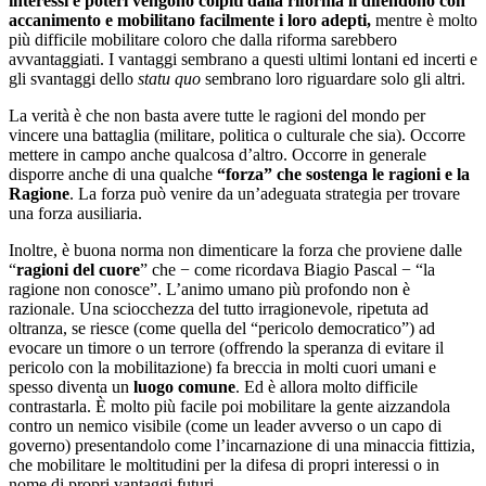
interessi e poteri vengono colpiti dalla riforma li difendono con
accanimento e mobilitano facilmente i loro adepti,
mentre è molto
più difficile mobilitare coloro che dalla riforma sarebbero
avvantaggiati. I vantaggi sembrano a questi ultimi lontani ed incerti e
gli svantaggi dello
statu quo
sembrano loro riguardare solo gli altri.
La verità è che non basta avere tutte le ragioni del mondo per
vincere una battaglia (militare, politica o culturale che sia). Occorre
mettere in campo anche qualcosa d’altro. Occorre in generale
disporre anche di una qualche
“forza” che sostenga le ragioni e la
Ragione
. La forza può venire da un’adeguata strategia per trovare
una forza ausiliaria.
Inoltre, è buona norma non dimenticare la forza che proviene dalle
“
ragioni del cuore
” che − come ricordava Biagio Pascal − “la
ragione non conosce”. L
’
animo umano più profondo non è
razionale. Una sciocchezza del tutto irragionevole, ripetuta ad
oltranza, se riesce (come quella del “pericolo democratico”) ad
evocare un timore o un terrore (offrendo la speranza di evitare il
pericolo con la mobilitazione) fa breccia in molti cuori umani e
spesso diventa un
luogo comune
. Ed è allora molto difficile
contrastarla. È molto più facile poi mobilitare la gente aizzandola
contro un nemico visibile (come un leader avverso o un capo di
governo) presentandolo come l’incarnazione di una minaccia fittizia,
che mobilitare le moltitudini per la difesa di propri interessi o in
nome di propri vantaggi futuri.