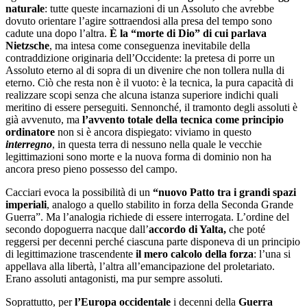
naturale
: tutte queste incarnazioni di un Assoluto che avrebbe
dovuto orientare l
’
agire sottraendosi alla presa del tempo sono
cadute una dopo l
’
altra.
È la
“
morte di Dio” di cui parlava
Nietzsche
, ma intesa come conseguenza inevitabile della
contraddizione originaria dell
’
Occidente: la pretesa di porre un
Assoluto eterno al di sopra di un divenire che non tollera nulla di
eterno. Ciò che resta non è il vuoto: è la tecnica, la pura capacità di
realizzare scopi senza che alcuna istanza superiore indichi quali
meritino di essere perseguiti. Sennonché, il tramonto degli assoluti è
già avvenuto, ma
l
’
avvento totale della tecnica come principio
ordinatore
non si è ancora dispiegato: viviamo in questo
interregno
, in questa terra di nessuno nella quale le vecchie
legittimazioni sono morte e la nuova forma di dominio non ha
ancora preso pieno possesso del campo.
Cacciari evoca la possibilità di un
“
nuovo Patto tra i grandi spazi
imperiali
, analogo a quello stabilito in forza della Seconda Grande
Guerra”. Ma l
’
analogia richiede di essere interrogata. L
’
ordine del
secondo dopoguerra nacque dall
’
accordo di Yalta,
che poté
reggersi per decenni perché ciascuna parte disponeva di un principio
di legittimazione trascendente
il mero calcolo della forza
: l
’
una si
appellava alla libertà, l’altra all
’
emancipazione del proletariato.
Erano assoluti antagonisti, ma pur sempre assoluti.
Soprattutto, per
l
’
Europa occidentale
i decenni della
Guerra