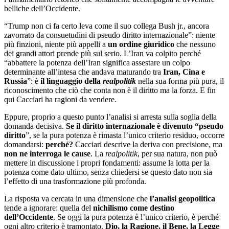
belliche dell
’
Occidente.
“Trump non ci fa certo leva come il suo collega Bush jr., ancora
zavorrato da consuetudini di pseudo diritto internazionale”: niente
più finzioni, niente più appelli a
un ordine giuridico
che nessuno
dei grandi attori prende più sul serio. L
’
Iran va colpito perché
“abbattere la potenza dell
’
Iran significa assestare un colpo
determinante all
’
intesa che andava maturando tra
Iran, Cina e
Russia
”: è
il linguaggio della
realpolitik
nella sua forma più pura, il
riconoscimento che ciò che conta non è il diritto ma la forza. E fin
qui Cacciari ha ragioni da vendere.
Eppure, proprio a questo punto l
’
analisi si arresta sulla soglia della
domanda decisiva.
Se il diritto internazionale è divenuto
“
pseudo
diritto
”, se la pura potenza è rimasta l
’
unico criterio residuo, occorre
domandarsi:
perch
é
?
Cacciari descrive la deriva con precisione, ma
non ne interroga le cause
. La
realpolitik
, per sua natura, non può
mettere in discussione i propri fondamenti: assume la lotta per la
potenza come dato ultimo, senza chiedersi se questo dato non sia
l
’
effetto di una trasformazione più profonda.
La risposta va cercata in una dimensione che
l
’
analisi geopolitica
tende a ignorare: quella del
nichilismo come destino
dell
’
Occidente
. Se oggi la pura potenza è l
’
unico criterio, è perché
ogni altro criterio è tramontato.
Dio, la Ragione, il Bene, la Legge