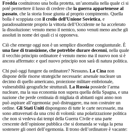
Fredda
costituirono una bolla protetta, un
’
anomalia nella quale ci si
poté permettere il lusso di credere che
la guerra appartenesse al
passato
, che la storia fosse giunta al proprio compimento. Quella
bolla è scoppiata con
il crollo dell
’
Unione Sovietica
, e
paradossalmente proprio la vittoria dell
’
Occidente ne ha accelerato
la dissoluzione: venuto meno il nemico, sono venuti meno anche gli
assoluti in nome dei quali ci si opponeva.
Ciò che emerge oggi non è un semplice disordine congiunturale. È
una fase di transizione, che potrebbe durare decenni
, nella quale
il vecchio principio ordinatore è venuto meno ma il nuovo non si è
ancora affermato: e quel nuovo principio non sarà di natura politica.
Chi può oggi fungere da ordinatore? Nessuno
. La Cina
non
dispone delle risorse strategiche necessarie: arsenale nucleare un
decimo di quello americano, proiezione militare embrionale,
vulnerabilità geografiche strutturali.
La Russia
possiede l
’
arma
nucleare, ma la sua economia non supera quella della Spagna, e una
nazione che perde centinaia di migliaia di abitanti ogni anno non
può aspirare all
’
egemonia: può distruggere, ma non costruire un
ordine.
Gli Stati Uniti
dispongono di tutte le carte necessarie, ma
sono attraversati da una crisi di volontà: una polarizzazione politica
che non si vedeva dai tempi della Guerra Civile e una parte
crescente dell
’
opinione pubblica che si domanda se valga la pena
sostenere gli oneri dell
’
egemonia. Il trono dell
’
ordinatore è vacante: