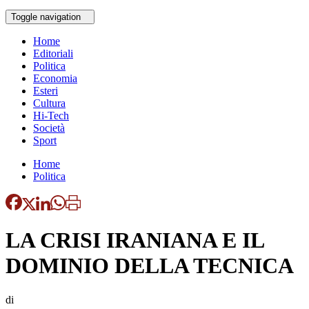
Toggle navigation
Home
Editoriali
Politica
Economia
Esteri
Cultura
Hi-Tech
Società
Sport
Home
Politica
LA CRISI IRANIANA E IL
DOMINIO DELLA TECNICA
di