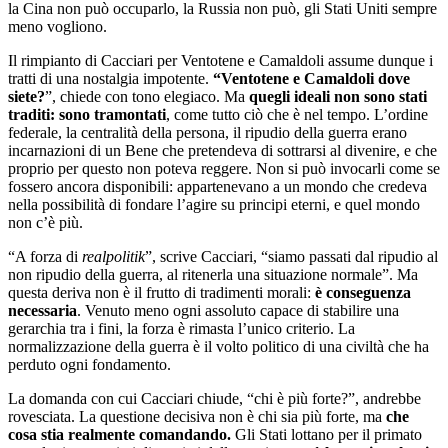
la Cina non può occuparlo, la Russia non può, gli Stati Uniti sempre
meno vogliono.
Il rimpianto di Cacciari per Ventotene e Camaldoli assume dunque i
tratti di una nostalgia impotente.
“
Ventotene e Camaldoli dove
siete?
”, chiede con tono elegiaco. Ma
quegli ideali non sono stati
traditi: sono tramontati
, come tutto ciò che è nel tempo. L
’
ordine
federale, la centralità della persona, il ripudio della guerra erano
incarnazioni di un Bene che pretendeva di sottrarsi al divenire, e che
proprio per questo non poteva reggere. Non si può invocarli come se
fossero ancora disponibili: appartenevano a un mondo che credeva
nella possibilità di fondare l
’
agire su principi eterni, e quel mondo
non c’è più.
“A forza di
realpolitik
”, scrive Cacciari, “siamo passati dal ripudio al
non ripudio della guerra, al ritenerla una situazione normale”. Ma
questa deriva non è il frutto di tradimenti morali:
è conseguenza
necessaria
. Venuto meno ogni assoluto capace di stabilire una
gerarchia tra i fini, la forza è rimasta l
’
unico criterio. La
normalizzazione della guerra è il volto politico di una civiltà che ha
perduto ogni fondamento.
La domanda con cui Cacciari chiude, “chi è più forte?”, andrebbe
rovesciata. La questione decisiva non è chi sia più forte, ma
che
cosa stia realmente comandando.
Gli Stati lottano per il primato