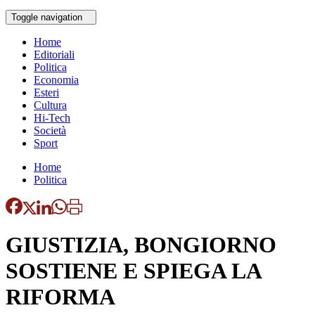
Toggle navigation
Home
Editoriali
Politica
Economia
Esteri
Cultura
Hi-Tech
Società
Sport
Home
Politica
GIUSTIZIA, BONGIORNO
SOSTIENE E SPIEGA LA
RIFORMA