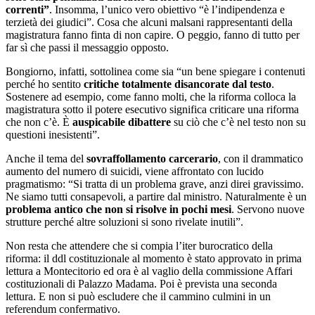
correnti”
. Insomma, l’unico vero obiettivo “è l’indipendenza e
terzietà dei giudici”. Cosa che alcuni malsani rappresentanti della
magistratura fanno finta di non capire. O peggio, fanno di tutto per
far sì che passi il messaggio opposto.
Bongiorno, infatti, sottolinea come sia “un bene spiegare i contenuti
perché ho sentito
critiche totalmente disancorate dal testo
.
Sostenere ad esempio, come fanno molti, che la riforma colloca la
magistratura sotto il potere esecutivo significa criticare una riforma
che non c’è. È
auspicabile dibattere
su ciò che c’è nel testo non su
questioni inesistenti”.
Anche il tema del
sovraffollamento carcerario
, con il drammatico
aumento del numero di suicidi, viene affrontato con lucido
pragmatismo: “Si tratta di un problema grave, anzi direi gravissimo.
Ne siamo tutti consapevoli, a partire dal ministro. Naturalmente è un
problema antico che non si risolve in pochi mesi
. Servono nuove
strutture perché altre soluzioni si sono rivelate inutili”.
Non resta che attendere che si compia l’iter burocratico della
riforma: il ddl costituzionale al momento è stato approvato in prima
lettura a Montecitorio ed ora è al vaglio della commissione Affari
costituzionali di Palazzo Madama. Poi è prevista una seconda
lettura. E non si può escludere che il cammino culmini in un
referendum confermativo.