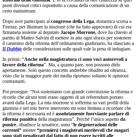
punti divenuti critici soprattutto a causa della comunicazione di un
certo mainstream.
Dopo aver partecipato al
congresso della Lega
, domenica scorsa a
Firenze, per illustrare la mozione (che ha fatto approvare) di cui era
firmataria assieme al deputato
Jacopo Morrone,
dove ha chiesto al
partito di Matteo Salvini di mettere in atto ogni sforzo per sostenere
il cammino della riforma dell’ordinamento giudiziario, ha rilasciato a
Il Dubbio
delle considerazioni sulle quali vale la pena di indugiare.
In primis: “
Anche nella magistratura ci sono voci autorevoli a
favore della riforma
”. Ma, a quanto pare, non possono dirlo
apertamente. Solo questo concetto andrebbe ribadito ad oltranza,
visto che la maggior parte dei media riportano soltanto le opinioni
contrastanti.
Poi prosegue: “Noi sosteniamo con grande convinzione la riforma e
ricordo che alcuni temi erano oggetto di un referendum portato
avanti dalla Lega. La mia mozione si sofferma su vari profili della
giustizia e nel mio breve intervento mi sono limitata a ricordare che
la riforma è necessaria ed è
assolutamente fuorviante parlare di
riforma punitiva
della magistratura”. Perché l’unico aspetto
da
punire
, ribadisce la senatrice, sono “
le degenerazioni delle
correnti”
mentre
“premierà i magistrati meritevoli che magari
sono stati penalizzati dal fatto di non essere iscritti alle