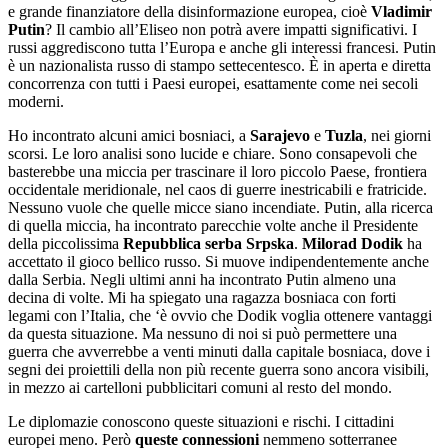
e grande finanziatore della disinformazione europea, cioè
Vladimir
Putin
? Il cambio all’Eliseo non potrà avere impatti significativi. I
russi aggrediscono tutta l’Europa e anche gli interessi francesi. Putin
è un nazionalista russo di stampo settecentesco. È in aperta e diretta
concorrenza con tutti i Paesi europei, esattamente come nei secoli
moderni.
Ho incontrato alcuni amici bosniaci, a
Sarajevo
e
Tuzla
, nei giorni
scorsi. Le loro analisi sono lucide e chiare. Sono consapevoli che
basterebbe una miccia per trascinare il loro piccolo Paese, frontiera
occidentale meridionale, nel caos di guerre inestricabili e fratricide.
Nessuno vuole che quelle micce siano incendiate. Putin, alla ricerca
di quella miccia, ha incontrato parecchie volte anche il Presidente
della piccolissima
Repubblica serba Srpska
.
Milorad Dodik
ha
accettato il gioco bellico russo. Si muove indipendentemente anche
dalla Serbia. Negli ultimi anni ha incontrato Putin almeno una
decina di volte. Mi ha spiegato una ragazza bosniaca con forti
legami con l’Italia, che ‘è ovvio che Dodik voglia ottenere vantaggi
da questa situazione. Ma nessuno di noi si può permettere una
guerra che avverrebbe a venti minuti dalla capitale bosniaca, dove i
segni dei proiettili della non più recente guerra sono ancora visibili,
in mezzo ai cartelloni pubblicitari comuni al resto del mondo.
Le diplomazie conoscono queste situazioni e rischi. I cittadini
europei meno. Però
queste connessioni
nemmeno sotterranee