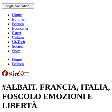
Toggle navigation
Home
Editoriali
Politica
Economia
Esteri
Cultura
Hi-Tech
Società
Sport
Home
Politica
#ALBAIT. FRANCIA, ITALIA,
FOSCOLO EMOZIONI E
LIBERTÀ