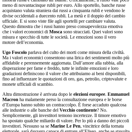
meno di novantacinque rubli per euro. Allo sportello, banche russe
acquistano valuta straniera dai russi a cinquanta rubli e vendono le
divise occidentali a duecento rubli. La metà e il doppio del cambio
ufficiale. E si sono viste file agli sportelli per cambiare valuta.
Questo dimostra che i russi hanno preso consapevolezza emotiva
che i valori economici di
Mosca
sono stracciati. Quei valori sono
misura e specchio di tutte le società. Le emozioni sono il vero
motore dell’economia.
Ugo Foscolo
parlava del culto dei morti come misura della civiltà.
Ma i valori economici consentono una lirica dei sentimenti molto più
affidabile e perennemente aggiornata. Dall’amore alla rabbia, alla
disperazione per fame e freddo, tutte le infinite emozioni e loro
gradazioni definiscono il valore che attribuiamo ai beni disponibili,
fino ad influenzare le quotazioni di oro, gas, petrolio, criptovalute e
monete ufficiali di scambio.
Altra dimostrazione è arrivata dopo le
elezioni europee
.
Emmanuel
Macron
ha malamente perso la consultazione europea e le borse
d’Europa hanno subito un contraccolpo. È forse accaduto qualcosa
alle industrie o alle banche del
Vecchio continente
? No.
Semplicemente, gli investitori temono incertezze. Il timore emotivo
ha spostato qualche miliardo di valore. Per lo più a danno dei piccoli
investitori. Nessuno sa se
Marine Le Pen
, vincitrice della tornata
elettorale, sarà davvero capace di entrare all’Eliseo, anche se stavolta