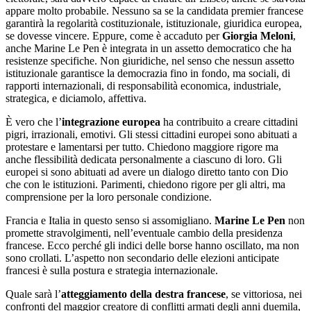
appare molto probabile. Nessuno sa se la candidata premier francese
garantirà la regolarità costituzionale, istituzionale, giuridica europea,
se dovesse vincere. Eppure, come è accaduto per
Giorgia Meloni
,
anche Marine Le Pen è integrata in un assetto democratico che ha
resistenze specifiche. Non giuridiche, nel senso che nessun assetto
istituzionale garantisce la democrazia fino in fondo, ma sociali, di
rapporti internazionali, di responsabilità economica, industriale,
strategica, e diciamolo, affettiva.
È vero che l’
integrazione europea
ha contribuito a creare cittadini
pigri, irrazionali, emotivi. Gli stessi cittadini europei sono abituati a
protestare e lamentarsi per tutto. Chiedono maggiore rigore ma
anche flessibilità dedicata personalmente a ciascuno di loro. Gli
europei si sono abituati ad avere un dialogo diretto tanto con Dio
che con le istituzioni. Parimenti, chiedono rigore per gli altri, ma
comprensione per la loro personale condizione.
Francia e Italia in questo senso si assomigliano.
Marine Le Pen
non
promette stravolgimenti, nell’eventuale cambio della presidenza
francese. Ecco perché gli indici delle borse hanno oscillato, ma non
sono crollati. L’aspetto non secondario delle elezioni anticipate
francesi è sulla postura e strategia internazionale.
Quale sarà l’
atteggiamento della destra francese
, se vittoriosa, nei
confronti del maggior creatore di conflitti armati degli anni duemila,