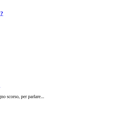
i?
o
o scorso, per parlare...