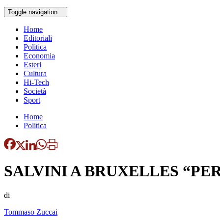
Toggle navigation
Home
Editoriali
Politica
Economia
Esteri
Cultura
Hi-Tech
Società
Sport
Home
Politica
SALVINI A BRUXELLES “PE
di
Tommaso Zuccai