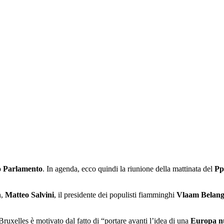
o
Parlamento
. In agenda, ecco quindi la riunione della mattinata del
Pp
n
,
Matteo Salvini
, il presidente dei populisti fiamminghi
Vlaam Belan
 Bruxelles è motivato dal fatto di “portare avanti l’idea di una
Europa n