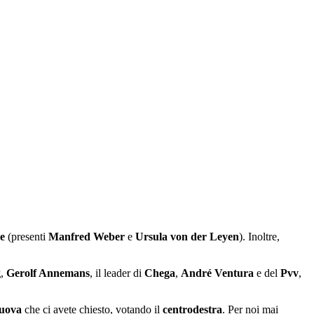
e
(presenti
Manfred Weber
e
Ursula von der Leyen
). Inoltre,
g
,
Gerolf Annemans
, il leader di
Chega
,
André Ventura
e del
Pvv
,
uova
che ci avete chiesto, votando il
centrodestra
. Per noi mai