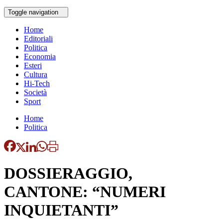
Toggle navigation
Home
Editoriali
Politica
Economia
Esteri
Cultura
Hi-Tech
Società
Sport
Home
Politica
DOSSIERAGGIO,
CANTONE: “NUMERI
INQUIETANTI”