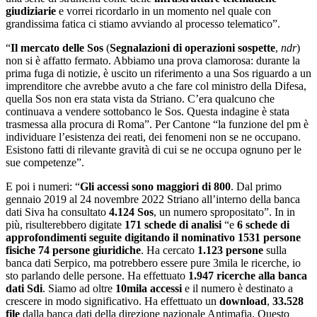
giudiziarie
e vorrei ricordarlo in un momento nel quale con
grandissima fatica ci stiamo avviando al processo telematico”.
“
Il mercato delle Sos
(
Segnalazioni di operazioni sospette
,
ndr
)
non si è affatto fermato. Abbiamo una prova clamorosa: durante la
prima fuga di notizie, è uscito un riferimento a una Sos riguardo a un
imprenditore che avrebbe avuto a che fare col ministro della Difesa,
quella Sos non era stata vista da Striano. C’era qualcuno che
continuava a vendere sottobanco le Sos. Questa indagine è stata
trasmessa alla procura di Roma”. Per Cantone “la funzione del pm è
individuare l’esistenza dei reati, dei fenomeni non se ne occupano.
Esistono fatti di rilevante gravità di cui se ne occupa ognuno per le
sue competenze”.
E poi i numeri: “
Gli accessi sono maggiori di 800
. Dal primo
gennaio 2019 al 24 novembre 2022 Striano all’interno della banca
dati Siva ha consultato
4.124 Sos
, un numero spropositato”. In in
più, risulterebbero digitate
171 schede di analisi
“e
6 schede di
approfondimenti seguite digitando il nominativo 1531 persone
fisiche 74 persone giuridiche
. Ha cercato
1.123 persone
sulla
banca dati Serpico, ma potrebbero essere pure 3mila le ricerche, io
sto parlando delle persone. Ha effettuato
1.947 ricerche alla banca
dati Sdi
. Siamo ad oltre
10mila accessi
e il numero è destinato a
crescere in modo significativo. Ha effettuato un
download
,
33.528
file
dalla banca dati della direzione nazionale Antimafia. Questo