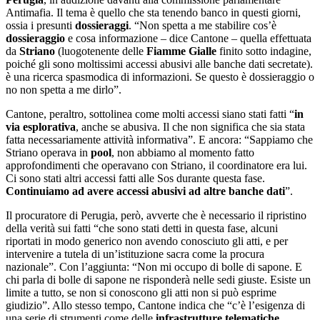
Antimafia. Il tema è quello che sta tenendo banco in questi giorni,
ossia i presunti
dossieraggi
. “Non spetta a me stabilire cos’è
dossieraggio
e cosa informazione – dice Cantone – quella effettuata
da
Striano
(luogotenente delle
Fiamme Gialle
finito sotto indagine,
poiché gli sono moltissimi accessi abusivi alle banche dati secretate).
è una ricerca spasmodica di informazioni. Se questo è dossieraggio o
no non spetta a me dirlo”.
Cantone, peraltro, sottolinea come molti accessi siano stati fatti “
in
via esplorativa
, anche se abusiva. Il che non significa che sia stata
fatta necessariamente attività informativa”. E ancora: “Sappiamo che
Striano operava in
pool
, non abbiamo al momento fatto
approfondimenti che operavano con Striano, il coordinatore era lui.
Ci sono stati altri accessi fatti alle Sos durante questa fase.
Continuiamo ad avere accessi abusivi ad altre banche dati
”.
Il procuratore di Perugia, però, avverte che è necessario il ripristino
della verità sui fatti “che sono stati detti in questa fase, alcuni
riportati in modo generico non avendo conosciuto gli atti, e per
intervenire a tutela di un’istituzione sacra come la procura
nazionale”. Con l’aggiunta: “Non mi occupo di bolle di sapone. E
chi parla di bolle di sapone ne risponderà nelle sedi giuste. Esiste un
limite a tutto, se non si conoscono gli atti non si può esprime
giudizio”. Allo stesso tempo, Cantone indica che “c’è l’esigenza di
una serie di strumenti come delle
infrastrutture telematiche