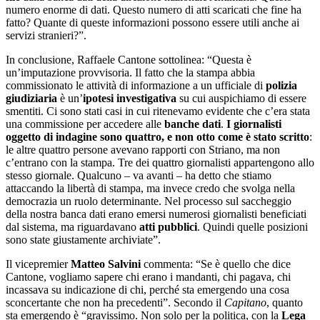
numero enorme di dati. Questo numero di atti scaricati che fine ha
fatto? Quante di queste informazioni possono essere utili anche ai
servizi stranieri?”.
In conclusione, Raffaele Cantone sottolinea: “Questa è
un’imputazione provvisoria. Il fatto che la stampa abbia
commissionato le attività di informazione a un ufficiale di
polizia
giudiziaria
è un’
ipotesi investigativa
su cui auspichiamo di essere
smentiti. Ci sono stati casi in cui ritenevamo evidente che c’era stata
una commissione per accedere alle
banche dati
.
I giornalisti
oggetto di indagine sono quattro, e non otto come è stato scritto
:
le altre quattro persone avevano rapporti con Striano, ma non
c’entrano con la stampa. Tre dei quattro giornalisti appartengono allo
stesso giornale. Qualcuno – va avanti – ha detto che stiamo
attaccando la libertà di stampa, ma invece credo che svolga nella
democrazia un ruolo determinante. Nel processo sul saccheggio
della nostra banca dati erano emersi numerosi giornalisti beneficiati
dal sistema, ma riguardavano
atti pubblici
. Quindi quelle posizioni
sono state giustamente archiviate”.
Il vicepremier
Matteo Salvini
commenta: “Se è quello che dice
Cantone, vogliamo sapere chi erano i mandanti, chi pagava, chi
incassava su indicazione di chi, perché sta emergendo una cosa
sconcertante che non ha precedenti”. Secondo il
Capitano
, quanto
sta emergendo è “gravissimo. Non solo per la politica, con la
Lega