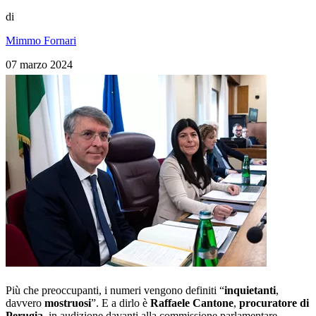
di
Mimmo Fornari
07 marzo 2024
Più che preoccupanti, i numeri vengono definiti “
inquietanti
,
davvero
mostruosi
”. E a dirlo è
Raffaele Cantone
,
procuratore di
Perugia
, in audizione davanti alla commissione parlamentare