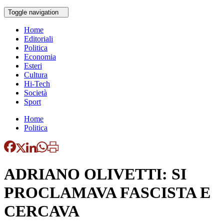
Toggle navigation
Home
Editoriali
Politica
Economia
Esteri
Cultura
Hi-Tech
Società
Sport
Home
Politica
ADRIANO OLIVETTI: SI
PROCLAMAVA FASCISTA E
CERCAVA