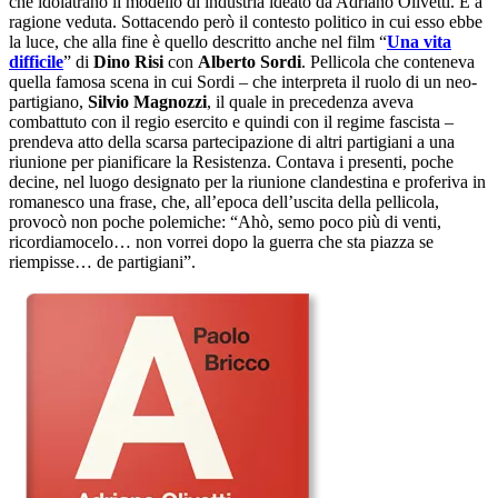
che idolatrano il modello di industria ideato da Adriano Olivetti. E a
ragione veduta. Sottacendo però il contesto politico in cui esso ebbe
la luce, che alla fine è quello descritto anche nel film “
Una vita
difficile
” di
Dino Risi
con
Alberto Sordi
. Pellicola che conteneva
quella famosa scena in cui Sordi – che interpreta il ruolo di un neo-
partigiano,
Silvio Magnozzi
, il quale in precedenza aveva
combattuto con il regio esercito e quindi con il regime fascista –
prendeva atto della scarsa partecipazione di altri partigiani a una
riunione per pianificare la Resistenza. Contava i presenti, poche
decine, nel luogo designato per la riunione clandestina e proferiva in
romanesco una frase, che, all’epoca dell’uscita della pellicola,
provocò non poche polemiche: “Ahò, semo poco più di venti,
ricordiamocelo… non vorrei dopo la guerra che sta piazza se
riempisse… de partigiani”.