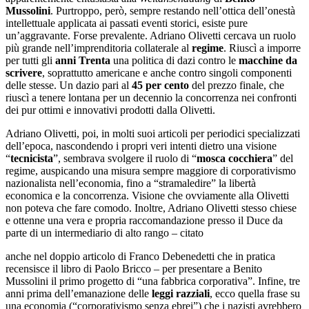
Mussolini
. Purtroppo, però, sempre restando nell’ottica dell’onestà
intellettuale applicata ai passati eventi storici, esiste pure
un’aggravante. Forse prevalente. Adriano Olivetti cercava un ruolo
più grande nell’imprenditoria collaterale al
regime
. Riuscì a imporre
per tutti gli
anni Trenta
una politica di dazi contro le
macchine da
scrivere
, soprattutto americane e anche contro singoli componenti
delle stesse. Un dazio pari al
45 per cento
del prezzo finale, che
riuscì a tenere lontana per un decennio la concorrenza nei confronti
dei pur ottimi e innovativi prodotti dalla Olivetti.
Adriano Olivetti, poi, in molti suoi articoli per periodici specializzati
dell’epoca, nascondendo i propri veri intenti dietro una visione
“
tecnicista
”, sembrava svolgere il ruolo di “
mosca cocchiera
” del
regime, auspicando una misura sempre maggiore di corporativismo
nazionalista nell’economia, fino a “stramaledire” la libertà
economica e la concorrenza. Visione che ovviamente alla Olivetti
non poteva che fare comodo. Inoltre, Adriano Olivetti stesso chiese
e ottenne una vera e propria raccomandazione presso il Duce da
parte di un intermediario di alto rango – citato
anche nel doppio articolo di Franco Debenedetti che in pratica
recensisce il libro di Paolo Bricco – per presentare a Benito
Mussolini il primo progetto di “una fabbrica corporativa”. Infine, tre
anni prima dell’emanazione delle
leggi razziali
, ecco quella frase su
una economia (“corporativismo senza ebrei”) che i nazisti avrebbero