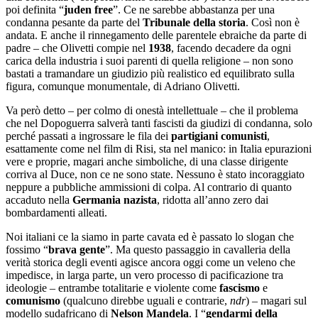
poi definita “
juden free
”. Ce ne sarebbe abbastanza per una
condanna pesante da parte del
Tribunale della storia
. Così non è
andata. E anche il rinnegamento delle parentele ebraiche da parte di
padre – che Olivetti compie nel
1938
, facendo decadere da ogni
carica della industria i suoi parenti di quella religione – non sono
bastati a tramandare un giudizio più realistico ed equilibrato sulla
figura, comunque monumentale, di Adriano Olivetti.
Va però detto – per colmo di onestà intellettuale – che il problema
che nel Dopoguerra salverà tanti fascisti da giudizi di condanna, solo
perché passati a ingrossare le fila dei
partigiani comunisti
,
esattamente come nel film di Risi, sta nel manico: in Italia epurazioni
vere e proprie, magari anche simboliche, di una classe dirigente
corriva al Duce, non ce ne sono state. Nessuno è stato incoraggiato
neppure a pubbliche ammissioni di colpa. Al contrario di quanto
accaduto nella
Germania nazista
, ridotta all’anno zero dai
bombardamenti alleati.
Noi italiani ce la siamo in parte cavata ed è passato lo slogan che
fossimo “
brava gente
”. Ma questo passaggio in cavalleria della
verità storica degli eventi agisce ancora oggi come un veleno che
impedisce, in larga parte, un vero processo di pacificazione tra
ideologie – entrambe totalitarie e violente come
fascismo
e
comunismo
(qualcuno direbbe uguali e contrarie,
ndr
) – magari sul
modello sudafricano di
Nelson Mandela
. I “
gendarmi della