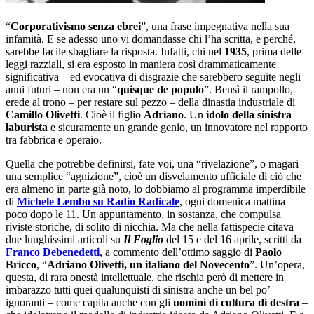
“
Corporativismo senza ebrei
”, una frase impegnativa nella sua
infamità. E se adesso uno vi domandasse chi l’ha scritta, e perché,
sarebbe facile sbagliare la risposta. Infatti, chi nel
1935
, prima delle
leggi razziali, si era esposto in maniera così drammaticamente
significativa – ed evocativa di disgrazie che sarebbero seguite negli
anni futuri – non era un “
quisque de populo
”. Bensì il rampollo,
erede al trono – per restare sul pezzo – della dinastia industriale di
Camillo Olivetti
. Cioè il figlio
Adriano
. Un
idolo della sinistra
laburista
e sicuramente un grande genio, un innovatore nel rapporto
tra fabbrica e operaio.
Quella che potrebbe definirsi, fate voi, una “rivelazione”, o magari
una semplice “agnizione”, cioè un disvelamento ufficiale di ciò che
era almeno in parte già noto, lo dobbiamo al programma imperdibile
di
Michele Lembo
su
Radio Radicale
, ogni domenica mattina
poco dopo le 11. Un appuntamento, in sostanza, che compulsa
riviste storiche, di solito di nicchia. Ma che nella fattispecie citava
due lunghissimi articoli su
Il Foglio
del 15 e del 16 aprile, scritti da
Franco Debenedetti
, a commento dell’ottimo saggio di
Paolo
Bricco
, “
Adriano Olivetti, un italiano del Novecento
”. Un’opera,
questa, di rara onestà intellettuale, che rischia però di mettere in
imbarazzo tutti quei qualunquisti di sinistra anche un bel po’
ignoranti – come capita anche con gli
uomini di cultura di destra
–