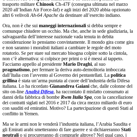
trasporto militare
Chinook
Ch-47F (consegna ultimata nel marzo
2020 all’Indian Air Force-Iaf) e agli inizi del 2020 abbia opzionato
altri 6 velivoli
Ah-64 Apache
da destinare all’esercito indiano.
Ora, non è che sui
maneggi internazionali
si debba sempre e
comunque chiudere un occhio. Ma che, anche in sede giudiziaria, la
salvaguardia dell’interesse nazionale vada tenuta in debita
considerazione lo pensiamo convintamente. Il mondo gira come gira
e non saranno i moralisti italiani a cambiare le regole del moto
rotatorio. Se per stare sul mercato bisogna colpire sotto la cintola,
non c’è alternativa: si colpisce per primi o si è messi al tappeto.
Facciamo appello al presidente
Mario Draghi
, al suo
pragmatismo
, per fermare la deriva auto-demolitoria imboccata
dall’Italia con l’avvento al Governo dei pentastellati. La
politica
grillina
è stata un’arma puntata al cuore dell’industria della Difesa
italiana. Lo ha ricordato
Gianandrea Gaiani
che, dalle colonne del
sito on-line
Analisi-Difesa
, ha raccontato il misfatto consumato ai
danni della fabbrica di bombe
Rwm Italia Spa
,
con la cancellazione
dei contratti siglati nel 2016 e 2017 da circa mezzo miliardo di euro
con sauditi ed emiratini. Motivo? La partecipazione di questi Stati al
conflitto in Yemen.
Ma se le armi non le venderà l’industria italiana, l’Arabia Saudita e
gli Emirati arabi smetteranno di fare guerre e si dichiareranno
Stati
neutrali
o si procureranno di comprarle altrove? Nel qual caso, i