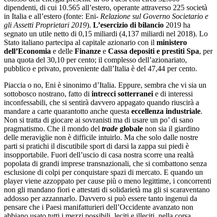
dipendenti, di cui 10.565 all’estero, operante attraverso 225 società
in Italia e all’estero (fonte: Eni-
Relazione sul Governo Societario e
gli Assetti Proprietari 2019
).
L’esercizio di bilancio
2019 ha
segnato un utile netto di 0,15 miliardi (4,137 miliardi nel 2018). Lo
Stato italiano partecipa al capitale azionario con il
ministero
dell’Economia
e delle
Finanze
e
Cassa depositi e prestiti Spa
, per
una quota del 30,10 per cento; il complesso dell’azionariato,
pubblico e privato, proveniente dall’Italia è del 47,44 per cento.
Piaccia o no, Eni è sinonimo d’Italia. Eppure, sembra che vi sia un
sottobosco nostrano, fatto di
intrecci sotterranei
e di interessi
inconfessabili, che si sentirà davvero appagato quando riuscirà a
mandare a carte quarantotto anche questa
eccellenza industriale
.
Non si tratta di giocare ai sovranisti ma di usare un po’ di sano
pragmatismo. Che il mondo del
trade
globale
non sia il giardino
delle meraviglie non è difficile intuirlo. Ma che solo dalle nostre
parti si pratichi il discutibile sport di darsi la zappa sui piedi è
insopportabile. Fuori dell’uscio di casa nostra scorre una realtà
popolata di grandi imprese transnazionali, che si combattono senza
esclusione di colpi per conquistare spazi di mercato. E quando un
player viene azzoppato per cause più o meno legittime, i concorrenti
non gli mandano fiori e attestati di solidarietà ma gli si scaraventano
addosso per azzannarlo. Davvero si può essere tanto ingenui da
pensare che i Paesi manifatturieri dell’Occidente avanzato non
abbiano usato tutti i mezzi possibili, leciti e illeciti, nella corsa