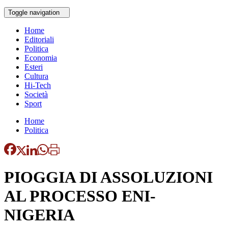
Toggle navigation
Home
Editoriali
Politica
Economia
Esteri
Cultura
Hi-Tech
Società
Sport
Home
Politica
PIOGGIA DI ASSOLUZIONI
AL PROCESSO ENI-
NIGERIA