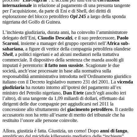
internazionale
in relazione al pagamento di una presunta tangente
per l’acquisizione, da parte di Eni e di Shell, dei diritti di
esplorazione del blocco petrolifero
Opl 245
a largo della sponda
nigeriana del Golfo di Guinea.
L’inchiesta giudiziaria, durata anni, ha coinvolto l’amministratore
delegato dell’Eni,
Claudio Descalzi
, e il suo predecessore,
Paolo
Scaroni
, insieme a manager del gruppo operativi nell’
Africa sub-
sahariana
, a figure di vertice della compagnia petrolifera olandese
Shell
, a politici nigeriani e ad alcuni mediatori nella trattativa
commerciale. Il dispositivo della sentenza che manda assolti gli
imputati è perentorio:
il fatto non sussiste
. Scagionate le due
società, anch’esse processate in base alla normativa sulla
responsabilità amministrativa introdotta nell’Ordinamento giuridico
italiano con il Decreto legislativo numero 231 del 2001. La
vicenda
giudiziaria
ha ruotato intorno all’ipotesi del pagamento all’ex
ministro del Petrolio nigeriano,
Dan Etete
(anch’egli assolto ieri
l’altro), di una tangente da 1,09 miliardi di dollari, effettuato dai
dirigenti delle due compagnie per aggiudicarsi nel 2011 la
concessione allo sfruttamento del
giacimento petrolifero
. Il castello
accusatorio non ha retto all’esame di merito del tribunale che ha
restituito l’onore alle persone coinvolte.
Allora, giustizia è fatta. Giustizia, un corno! Dopo
anni di fango
,
amplificato dal micidiale killeraggio mediatico delle “inchieste”