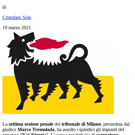
di
Cristofaro Sola
19 marzo 2021
La
settima sezione penale
del
tribunale di Milano
, presieduta dal
giudice
Marco Tremolada
, ha assolto i quindici gli imputati del
processo “
Eni-Nigeria
”. L’accusa per tutti era di
corruzione