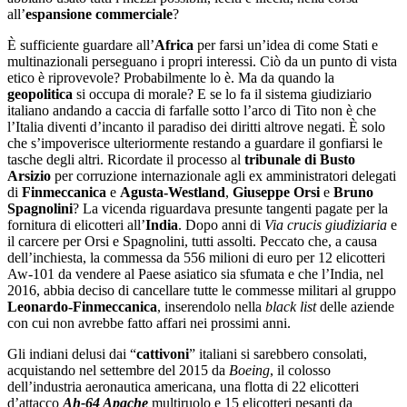
all’
espansione commerciale
?
È sufficiente guardare all’
Africa
per farsi un’idea di come Stati e
multinazionali perseguano i propri interessi. Ciò da un punto di vista
etico è riprovevole? Probabilmente lo è. Ma da quando la
geopolitica
si occupa di morale? E se lo fa il sistema giudiziario
italiano andando a caccia di farfalle sotto l’arco di Tito non è che
l’Italia diventi d’incanto il paradiso dei diritti altrove negati. È solo
che s’impoverisce ulteriormente restando a guardare il gonfiarsi le
tasche degli altri. Ricordate il processo al
tribunale di Busto
Arsizio
per corruzione internazionale agli ex amministratori delegati
di
Finmeccanica
e
Agusta-Westland
,
Giuseppe Orsi
e
Bruno
Spagnolini
? La vicenda riguardava presunte tangenti pagate per la
fornitura di elicotteri all’
India
. Dopo anni di
Via crucis giudiziaria
e
il carcere per Orsi e Spagnolini, tutti assolti. Peccato che, a causa
dell’inchiesta, la commessa da 556 milioni di euro per 12 elicotteri
Aw-101 da vendere al Paese asiatico sia sfumata e che l’India, nel
2016, abbia deciso di cancellare tutte le commesse militari al gruppo
Leonardo-Finmeccanica
, inserendolo nella
black list
delle aziende
con cui non avrebbe fatto affari nei prossimi anni.
Gli indiani delusi dai “
cattivoni
” italiani si sarebbero consolati,
acquistando nel settembre del 2015 da
Boeing
, il colosso
dell’industria aeronautica americana, una flotta di 22 elicotteri
d’attacco
Ah-64 Apache
multiruolo e 15 elicotteri pesanti da