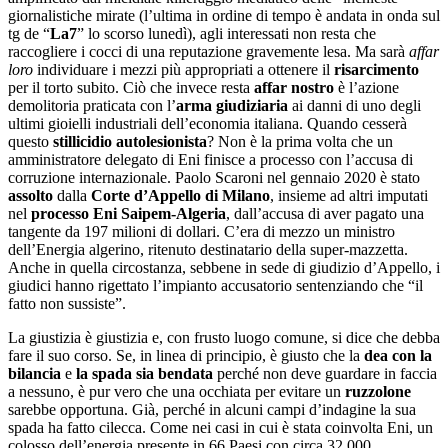
giornalistiche mirate (l’ultima in ordine di tempo è andata in onda sul
tg de “
La7
” lo scorso lunedì), agli interessati non resta che
raccogliere i cocci di una reputazione gravemente lesa. Ma sarà
affar
loro
individuare i mezzi più appropriati a ottenere il
risarcimento
per il torto subito. Ciò che invece resta
affar nostro
è l’azione
demolitoria praticata con l’
arma giudiziaria
ai danni di uno degli
ultimi gioielli industriali dell’economia italiana. Quando cesserà
questo
stillicidio autolesionista
? Non è la prima volta che un
amministratore delegato di Eni finisce a processo con l’accusa di
corruzione internazionale. Paolo Scaroni nel gennaio 2020 è stato
assolto
dalla
Corte d’Appello di Milano
, insieme ad altri imputati
nel
processo Eni Saipem-Algeria
, dall’accusa di aver pagato una
tangente da 197 milioni di dollari. C’era di mezzo un ministro
dell’Energia algerino, ritenuto destinatario della super-mazzetta.
Anche in quella circostanza, sebbene in sede di giudizio d’Appello, i
giudici hanno rigettato l’impianto accusatorio sentenziando che “il
fatto non sussiste”.
La giustizia è giustizia e, con frusto luogo comune, si dice che debba
fare il suo corso. Se, in linea di principio, è giusto che la
dea con la
bilancia
e
la spada sia bendata
perché non deve guardare in faccia
a nessuno, è pur vero che una occhiata per evitare un
ruzzolone
sarebbe opportuna. Già, perché in alcuni campi d’indagine la sua
spada ha fatto cilecca. Come nei casi in cui è stata coinvolta Eni, un
colosso dell’energia presente in 66 Paesi con circa 32.000