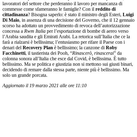
lavoratori del settore che perderanno il lavoro per mancanza di
commesse come sfameranno le famiglie? Con il
reddito di
cittadinanza
? Bisogna saperlo: è stato il ministro degli Esteri,
Luigi
Di Maio
, in assenza di una decisione del Governo, che il 12 gennaio
scorso ha adottato un provvedimento di revoca dell’autorizzazione
concessa a
Rwm Italia
per l’esportazione di bombe di aereo verso
l’Arabia saudita e gli Emirati Arabi. La retorica sull’Italia che ce la
farà a rialzarsi è bellissima; l’entusiasmo per rifare il Paese con i
denari del
Recovery Plan
è bellissimo; la canzone di
Roby
Facchinetti
, il tastierista dei Pooh, “
Rinascerò, rinascerai
” da
colonna sonora all’Italia che esce dal Covid, è bellissima. È tutto
bellissimo. Ma se politica e giustizia non si mettono sui giusti binari,
decidendo di remare dalla stessa parte, niente più è bellissimo. Ma
solo un grande porcata.
Aggiornato il 19 marzo 2021 alle ore 11:10