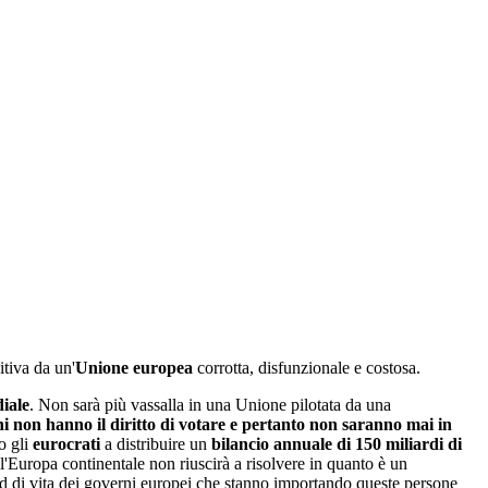
tiva da un'
Unione europea
corrotta, disfunzionale e costosa.
iale
. Non sarà più vassalla in una Unione pilotata da una
ini non hanno il diritto di votare e pertanto non saranno mai in
o gli
eurocrati
a distribuire un
bilancio annuale di 150 miliardi di
l'Europa continentale non riuscirà a risolvere in quanto è un
rd di vita dei governi europei che stanno importando queste persone