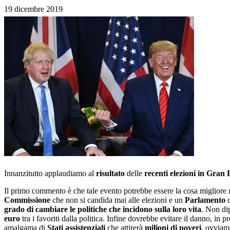
19 dicembre 2019
Innanzitutto applaudiamo al
risultato
delle
recenti elezioni in Gran
Il primo commento è che tale evento potrebbe essere la cosa migliore 
Commissione
che non si candida mai alle elezioni e un
Parlamento
c
grado di cambiare le politiche che incidono sulla loro vita
. Non dip
euro
tra i favoriti dalla politica. Infine dovrebbe evitare il danno, in p
amalgama di
Stati assistenziali
che attirerà
milioni di poveri
, ovviam