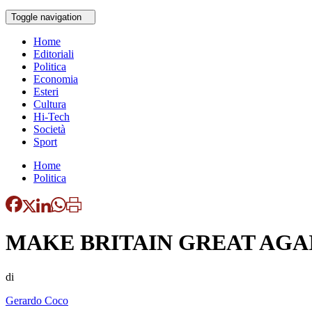
Toggle navigation
Home
Editoriali
Politica
Economia
Esteri
Cultura
Hi-Tech
Società
Sport
Home
Politica
MAKE BRITAIN GREAT AGA
di
Gerardo Coco