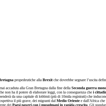
 Bretagna
propedeutiche alla
Brexit
che dovrebbe segnare l’uscita defini
mai accaduta alla Gran Bretagna dalla fine della
Seconda guerra mond
he non ha il potere di elaborare leggi, con la conseguenza che
i cittad
enderà da una capitale di lobbisti (più di 10mila registrati) che inducon
rospettiva il più grave, dei migranti dal
Medio Oriente
e dall'Africa che 
ente dei
Paesi poveri con i musulmani in rapida crescita
. Gli standa