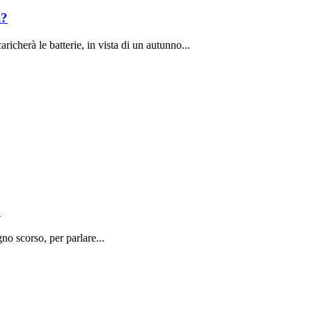
i?
richerà le batterie, in vista di un autunno...
o
o scorso, per parlare...