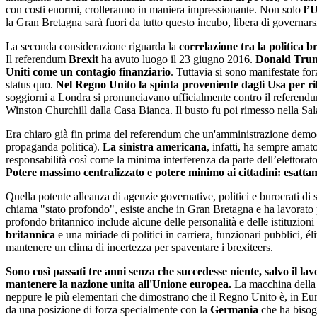
con costi enormi, crolleranno in maniera impressionante. Non solo
l’
la Gran Bretagna sarà fuori da tutto questo incubo, libera di governarsi 
La seconda considerazione riguarda la
correlazione tra la politica 
Il referendum
Brexit
ha avuto luogo il 23 giugno 2016.
Donald Tru
Uniti come un contagio finanziario
. Tuttavia si sono manifestate for
status quo.
Nel Regno Unito la spinta proveniente dagli Usa per rib
soggiorni a Londra si pronunciavano ufficialmente contro il referend
Winston Churchill dalla Casa Bianca. Il busto fu poi rimesso nella S
Era chiaro già fin prima del referendum che un'amministrazione democra
propaganda politica).
La sinistra americana
, infatti, ha sempre amat
responsabilità così come la minima interferenza da parte dell’elettorat
Potere massimo centralizzato e potere minimo ai cittadini: esatta
Quella potente alleanza di agenzie governative, politici e burocrati d
chiama "stato profondo", esiste anche in Gran Bretagna e ha lavorato pe
profondo britannico include alcune delle personalità e delle istituzioni 
britannica
e una miriade di politici in carriera, funzionari pubblici, 
mantenere un clima di incertezza per spaventare i brexiteers.
Sono così passati tre anni senza che succedesse niente, salvo il 
mantenere la nazione unita all'Unione europea.
La macchina della 
neppure le più elementari che dimostrano che il Regno Unito è, in Eur
da una posizione di forza specialmente con la
Germania
che ha bisogn