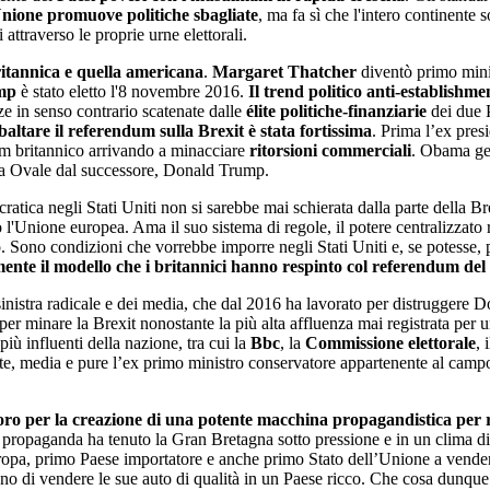
Unione promuove politiche sbagliate
, ma fa sì che l'intero continente
attraverso le proprie urne elettorali.
britannica e quella americana
.
Margaret Thatcher
diventò primo mini
mp
è stato eletto l'8 novembre 2016.
Il trend politico anti-establishm
ze in senso contrario scatenate dalle
élite politiche-finanziarie
dei due P
altare il referendum sulla Brexit è stata fortissima
. Prima l’ex pre
um britannico arrivando a minacciare
ritorsioni commerciali
. Obama gel
ala Ovale dal successore, Donald Trump.
tica negli Stati Uniti non si sarebbe mai schierata dalla parte della B
o l'Unione europea. Ama il suo sistema di regole, il potere centralizzat
o. Sono condizioni che vorrebbe imporre negli Stati Uniti e, se potesse,
mente il modello che i britannici hanno respinto col referendum del
i sinistra radicale e dei media, che dal 2016 ha lavorato per distrugger
r minare la Brexit nonostante la più alta affluenza mai registrata per u
più influenti della nazione, tra cui la
Bbc
, la
Commissione elettorale
, 
élite, media e pure l’ex primo ministro conservatore appartenente al camp
lavoro per la creazione di una potente macchina propagandistica per
propaganda ha tenuto la Gran Bretagna sotto pressione e in un clima d
opa, primo Paese importatore e anche primo Stato dell’Unione a vendere
o di vendere le sue auto di qualità in un Paese ricco. Che cosa dunque