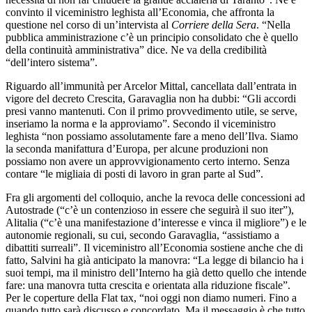
convinto il viceministro leghista all’Economia, che affronta la
questione nel corso di un’intervista al
Corriere della Sera
. “Nella
pubblica amministrazione c’è un principio consolidato che è quello
della continuità amministrativa” dice. Ne va della credibilità
“dell’intero sistema”.
Riguardo all’immunità per Arcelor Mittal, cancellata dall’entrata in
vigore del decreto Crescita, Garavaglia non ha dubbi: “Gli accordi
presi vanno mantenuti. Con il primo provvedimento utile, se serve,
inseriamo la norma e la approviamo”. Secondo il viceministro
leghista “non possiamo assolutamente fare a meno dell’Ilva. Siamo
la seconda manifattura d’Europa, per alcune produzioni non
possiamo non avere un approvvigionamento certo interno. Senza
contare “le migliaia di posti di lavoro in gran parte al Sud”.
Fra gli argomenti del colloquio, anche la revoca delle concessioni ad
Autostrade (“c’è un contenzioso in essere che seguirà il suo iter”),
Alitalia (“c’è una manifestazione d’interesse e vinca il migliore”) e le
autonomie regionali, su cui, secondo Garavaglia, “assistiamo a
dibattiti surreali”. Il viceministro all’Economia sostiene anche che di
fatto, Salvini ha già anticipato la manovra: “La legge di bilancio ha i
suoi tempi, ma il ministro dell’Interno ha già detto quello che intende
fare: una manovra tutta crescita e orientata alla riduzione fiscale”.
Per le coperture della Flat tax, “noi oggi non diamo numeri. Fino a
quando tutto sarà discusso e concordato. Ma il messaggio è che tutto