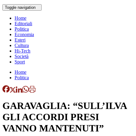
Toggle navigation
Home
Editoriali
Politica
Economia
Esteri
Cultura
Hi-Tech
Società
Sport
Home
Politica
GARAVAGLIA: “SULL’ILVA
GLI ACCORDI PRESI
VANNO MANTENUTI”