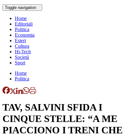
Toggle navigation
Home
Editoriali
Politica
Economia
Esteri
Cultura
Hi-Tech
Società
Sport
Home
Politica
TAV, SALVINI SFIDA I
CINQUE STELLE: “A ME
PIACCIONO I TRENI CHE