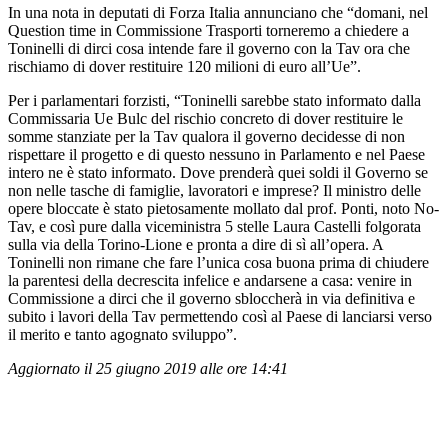
In una nota in deputati di Forza Italia annunciano che “domani, nel
Question time in Commissione Trasporti torneremo a chiedere a
Toninelli di dirci cosa intende fare il governo con la Tav ora che
rischiamo di dover restituire 120 milioni di euro all’Ue”.
Per i parlamentari forzisti, “Toninelli sarebbe stato informato dalla
Commissaria Ue Bulc del rischio concreto di dover restituire le
somme stanziate per la Tav qualora il governo decidesse di non
rispettare il progetto e di questo nessuno in Parlamento e nel Paese
intero ne è stato informato. Dove prenderà quei soldi il Governo se
non nelle tasche di famiglie, lavoratori e imprese? Il ministro delle
opere bloccate è stato pietosamente mollato dal prof. Ponti, noto No-
Tav, e così pure dalla viceministra 5 stelle Laura Castelli folgorata
sulla via della Torino-Lione e pronta a dire di sì all’opera. A
Toninelli non rimane che fare l’unica cosa buona prima di chiudere
la parentesi della decrescita infelice e andarsene a casa: venire in
Commissione a dirci che il governo sbloccherà in via definitiva e
subito i lavori della Tav permettendo così al Paese di lanciarsi verso
il merito e tanto agognato sviluppo”.
Aggiornato il 25 giugno 2019 alle ore 14:41