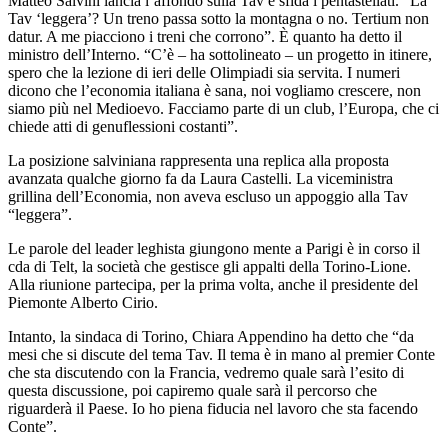
Matteo Salvini lancia l’affondo sulla Tav e sfida i pentastellati. “La
Tav ‘leggera’? Un treno passa sotto la montagna o no. Tertium non
datur. A me piacciono i treni che corrono”. È quanto ha detto il
ministro dell’Interno. “C’è – ha sottolineato – un progetto in itinere,
spero che la lezione di ieri delle Olimpiadi sia servita. I numeri
dicono che l’economia italiana è sana, noi vogliamo crescere, non
siamo più nel Medioevo. Facciamo parte di un club, l’Europa, che ci
chiede atti di genuflessioni costanti”.
La posizione salviniana rappresenta una replica alla proposta
avanzata qualche giorno fa da Laura Castelli. La viceministra
grillina dell’Economia, non aveva escluso un appoggio alla Tav
“leggera”.
Le parole del leader leghista giungono mente a Parigi è in corso il
cda di Telt, la società che gestisce gli appalti della Torino-Lione.
Alla riunione partecipa, per la prima volta, anche il presidente del
Piemonte Alberto Cirio.
Intanto, la sindaca di Torino, Chiara Appendino ha detto che “da
mesi che si discute del tema Tav. Il tema è in mano al premier Conte
che sta discutendo con la Francia, vedremo quale sarà l’esito di
questa discussione, poi capiremo quale sarà il percorso che
riguarderà il Paese. Io ho piena fiducia nel lavoro che sta facendo
Conte”.