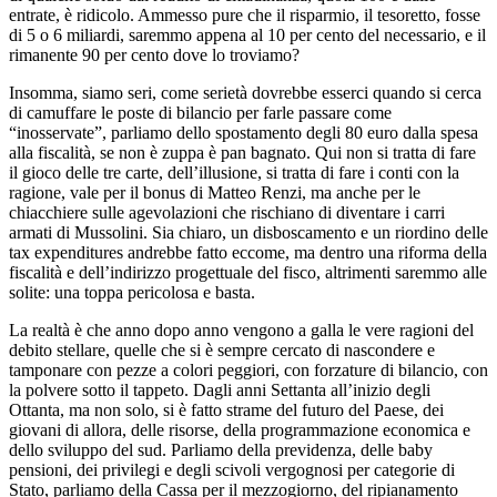
entrate, è ridicolo. Ammesso pure che il risparmio, il tesoretto, fosse
di 5 o 6 miliardi, saremmo appena al 10 per cento del necessario, e il
rimanente 90 per cento dove lo troviamo?
Insomma, siamo seri, come serietà dovrebbe esserci quando si cerca
di camuffare le poste di bilancio per farle passare come
“inosservate”, parliamo dello spostamento degli 80 euro dalla spesa
alla fiscalità, se non è zuppa è pan bagnato. Qui non si tratta di fare
il gioco delle tre carte, dell’illusione, si tratta di fare i conti con la
ragione, vale per il bonus di Matteo Renzi, ma anche per le
chiacchiere sulle agevolazioni che rischiano di diventare i carri
armati di Mussolini. Sia chiaro, un disboscamento e un riordino delle
tax expenditures andrebbe fatto eccome, ma dentro una riforma della
fiscalità e dell’indirizzo progettuale del fisco, altrimenti saremmo alle
solite: una toppa pericolosa e basta.
La realtà è che anno dopo anno vengono a galla le vere ragioni del
debito stellare, quelle che si è sempre cercato di nascondere e
tamponare con pezze a colori peggiori, con forzature di bilancio, con
la polvere sotto il tappeto. Dagli anni Settanta all’inizio degli
Ottanta, ma non solo, si è fatto strame del futuro del Paese, dei
giovani di allora, delle risorse, della programmazione economica e
dello sviluppo del sud. Parliamo della previdenza, delle baby
pensioni, dei privilegi e degli scivoli vergognosi per categorie di
Stato, parliamo della Cassa per il mezzogiorno, del ripianamento