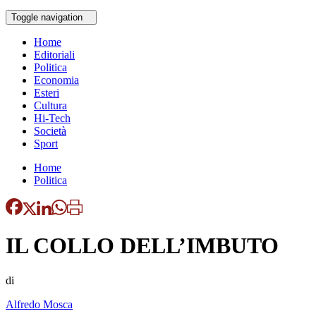
Toggle navigation
Home
Editoriali
Politica
Economia
Esteri
Cultura
Hi-Tech
Società
Sport
Home
Politica
IL COLLO DELL’IMBUTO
di
Alfredo Mosca