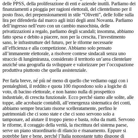
delle PPSS, della proliferazione di enti e aziende inutili. Parliamo dei
finanziamenti a pioggia per ragioni elettorali, del clientelismo per il
posto fisso, dei prepensionamenti in stile “Olivetti”, delle follie sulla
lira per difenderla dal marco agli inizi degli anni Novanta. Parliamo
dell’ingresso nell’euro con un cambio masochista, delle
privatizzazioni a regalo, parliamo degli scandali; insomma, abbiamo
fatto spesa e debito a piacere, non per la crescita, l’investimento
sano, le infrastrutture del futuro, per le riforme necessarie
all’efficienza e alla competizione. Abbiamo solo pensato
all’immanente elettorale, a risolvere contese sindacali senza uno
straccio di lungimiranza, considerato il territorio un’area clientelare
anziché una geografia da sviluppare e valorizzare per l’occupazione
produttiva piuttosto che quella assistenziale.
Per farla breve, né più né meno di quello che vediamo oggi con i
pentaleghisti, il reddito e quota 100 rispondono solo a logiche di
voto, di bacino elettorale, e non hanno nulla di prospettico
industriale, di crescita funzionale. Ecco perché siamo alle solite, alle
toppe, alle acrobazie contabili, all’emergenza sistematica dei conti,
abbiamo sempre bruciato risorse scelleratamente, perfino le
patrimoniali che ci sono state e che ci sono servono solo a
tamponare, ad aiutare il troppo pieno e basta, roba da matti. Servono
le riforme, il coraggio della verità, la riscrittura del sistema paese,
serve un piano straordinario di rilancio e risanamento. Eppure si
potrebbe fare e bene, perché l’Italia nonostante tutto dispone di