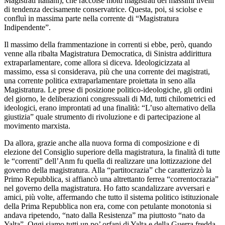
Magistrati Italiani), che raccolse molti magistrati dei massimi livelli
di tendenza decisamente conservatrice. Questa, poi, si sciolse e
confluì in massima parte nella corrente di “Magistratura
Indipendente”.
Il massimo della frammentazione in correnti si ebbe, però, quando
venne alla ribalta Magistratura Democratica, di Sinistra addirittura
extraparlamentare, come allora si diceva. Ideologicizzata al
massimo, essa si considerava, più che una corrente dei magistrati,
una corrente politica extraparlamentare proiettata in seno alla
Magistratura. Le prese di posizione politico-ideologiche, gli ordini
del giorno, le deliberazioni congressuali di Md, tutti chilometrici ed
ideologici, erano improntati ad una finalità: “L’uso alternativo della
giustizia” quale strumento di rivoluzione e di partecipazione al
movimento marxista.
Da allora, grazie anche alla nuova forma di composizione e di
elezione del Consiglio superiore della magistratura, la finalità di tutte
le “correnti” dell’Anm fu quella di realizzare una lottizzazione del
governo della magistratura. Alla “partitocrazia” che caratterizzò la
Primo Repubblica, si affiancò una altrettanto ferrea “correntocrazia”
nel governo della magistratura. Ho fatto scandalizzare avversari e
amici, più volte, affermando che tutto il sistema politico istituzionale
della Prima Repubblica non era, come con petulante monotonia si
andava ripetendo, “nato dalla Resistenza” ma piuttosto “nato da
Yalta”. Oggi siamo tutti un po’ orfani di Yalta e della Guerra fredda.