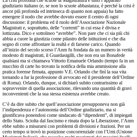
La crisi profonda che scuote la Magistratura e tutto l’apparato
giudiziario italiano (e, se non lo scuote abbastanza, è perché la crisi è
ancor più profonda ed intrinseca di quanto non appaia) ha fatto
emergere il nodo che avrebbe dovuto essere il centro di ogni
discussione: il problema ed il ruolo dell’Associazione Nazionale
Magistrati e, soprattutto, delle “correnti” in cui essa è divisa e
lottizzata. Dico e sottolineo “avrebbe”. Non pare che ci sia più chi
abbia a cuore la giustizia come pilastro delle istituzioni e che dia
segno di come affrontare la realtà e di farsene carico. Quando
all’inizio del secolo scorso l’Anm fu fondata da un numero in verità
modesto di magistrati, il Guardasigilli, che non era un Bonafede
qualsiasi ma si chiamava Vittorio Emanuele Orlando (tempo fa in un
mucchio di carte ho trovato la notifica della mia ammissione alla
pratica forense firmata, appunto V.E. Orlando che finì la sua vita
tornando a far la professione di avvocato ed il presidente dell’Ordine
di Roma). Orlando, dunque, si dichiarò subito contrarissimo al
sopravvenire di quella associazione, rilevando una quantità di gravi
inconvenienti che la sua stessa esistenza avrebbe creato.
C’è da dire subito che quell’associazione presupponeva non già
l’indipendenza e l’autonomia dell’Ordine giudiziario, ma si
giustificava ponendosi come sindacato di “dipendenti”, di impiegati
dello Stato. Sciolta dal fascismo e rinata dopo la Liberazione, l’Anm
ebbe subito a misurarsi con problemi di divisioni e frazioni. Per un
certo tempo si trovò in posizione concorrenziale con l’Umi (Unione