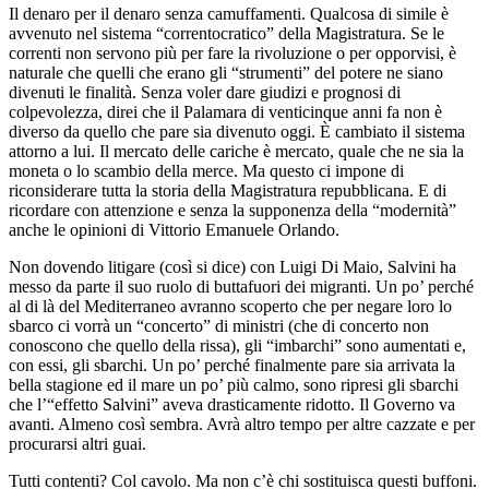
Il denaro per il denaro senza camuffamenti. Qualcosa di simile è
avvenuto nel sistema “correntocratico” della Magistratura. Se le
correnti non servono più per fare la rivoluzione o per opporvisi, è
naturale che quelli che erano gli “strumenti” del potere ne siano
divenuti le finalità. Senza voler dare giudizi e prognosi di
colpevolezza, direi che il Palamara di venticinque anni fa non è
diverso da quello che pare sia divenuto oggi. È cambiato il sistema
attorno a lui. Il mercato delle cariche è mercato, quale che ne sia la
moneta o lo scambio della merce. Ma questo ci impone di
riconsiderare tutta la storia della Magistratura repubblicana. E di
ricordare con attenzione e senza la supponenza della “modernità”
anche le opinioni di Vittorio Emanuele Orlando.
Non dovendo litigare (così si dice) con Luigi Di Maio, Salvini ha
messo da parte il suo ruolo di buttafuori dei migranti. Un po’ perché
al di là del Mediterraneo avranno scoperto che per negare loro lo
sbarco ci vorrà un “concerto” di ministri (che di concerto non
conoscono che quello della rissa), gli “imbarchi” sono aumentati e,
con essi, gli sbarchi. Un po’ perché finalmente pare sia arrivata la
bella stagione ed il mare un po’ più calmo, sono ripresi gli sbarchi
che l’“effetto Salvini” aveva drasticamente ridotto. Il Governo va
avanti. Almeno così sembra. Avrà altro tempo per altre cazzate e per
procurarsi altri guai.
Tutti contenti? Col cavolo. Ma non c’è chi sostituisca questi buffoni.