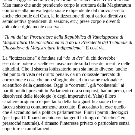
Man mano che andò prendendo corpo la struttura della Magistratura
conforme alla nuova legislazione e dipendente dal nuovo assetto
anche elettorale del Csm, la lottizzazione di ogni carica direttiva e
semidirettiva (presidenti di sezione, etc.) prese corpo e diventò
abituale e rigidamente osservata.
“
Tu mi dai un Procuratore della Repubblica di Vattelappesca di
Magistratura Democratica ed io ti do un Presidente del Tribunale di
Chissadove di Magistratura Indipendente
”. E così via.
La “lottizzazione” è fondata sul “
do ut des
” di chi dovrebbe
esercitare potere a scelte esclusivamente sulla base dei meriti e delle
attitudini. Che il sistema lottizzatorio non sia molto diverso, anche
dal punto di vista del diritto penale, da un colossale mercato di
corruzione è cosa che non sfuggirebbe ad un esame razionale e
scientifico della questione. Oggi le “correnti”, già “collaterali” ai
partiti politici presenti in Parlamento ora scomparsi, hanno perso, nel
dissolversi delle ideologie (e degli imperativi di Yalta) il loro
carattere originario e quel tanto della loro giustificazione che ne
faceva sistema comunemente accettato. È accaduto in esse quello
che è accaduto nella politica parlamentare. Finiti i partiti ideologici
(per i quali il finanziamento con tangenti in luogo di “decime” era
pressoché naturale), è rimasto l’interesse privato o particolare senza
coperture e camuffamenti.