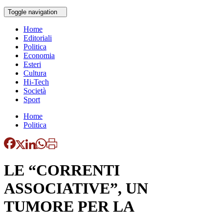
Toggle navigation
Home
Editoriali
Politica
Economia
Esteri
Cultura
Hi-Tech
Società
Sport
Home
Politica
LE “CORRENTI
ASSOCIATIVE”, UN
TUMORE PER LA