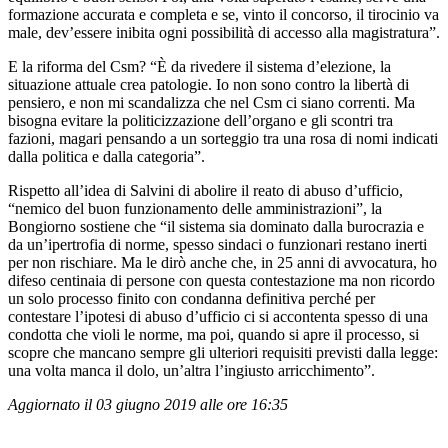
formazione accurata e completa e se, vinto il concorso, il tirocinio va
male, dev’essere inibita ogni possibilità di accesso alla magistratura”.
E la riforma del Csm? “È da rivedere il sistema d’elezione, la
situazione attuale crea patologie. Io non sono contro la libertà di
pensiero, e non mi scandalizza che nel Csm ci siano correnti. Ma
bisogna evitare la politicizzazione dell’organo e gli scontri tra
fazioni, magari pensando a un sorteggio tra una rosa di nomi indicati
dalla politica e dalla categoria”.
Rispetto all’idea di Salvini di abolire il reato di abuso d’ufficio,
“nemico del buon funzionamento delle amministrazioni”, la
Bongiorno sostiene che “il sistema sia dominato dalla burocrazia e
da un’ipertrofia di norme, spesso sindaci o funzionari restano inerti
per non rischiare. Ma le dirò anche che, in 25 anni di avvocatura, ho
difeso centinaia di persone con questa contestazione ma non ricordo
un solo processo finito con condanna definitiva perché per
contestare l’ipotesi di abuso d’ufficio ci si accontenta spesso di una
condotta che violi le norme, ma poi, quando si apre il processo, si
scopre che mancano sempre gli ulteriori requisiti previsti dalla legge:
una volta manca il dolo, un’altra l’ingiusto arricchimento”.
Aggiornato il 03 giugno 2019 alle ore 16:35