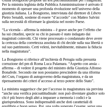
Giulia Bongiorno propone un test psicoattitudinale per i magistrati.
Per la ministra leghista della Pubblica Amministrazione è arrivato il
momento di operare una profonda rivoluzione nell’universo della
giustizia italiana. La Bongiorno, intervistata dal direttore di
Libero
Pietro Senaldi, sostiene di essere “d’accordo” con Matteo Salvini
sulla necessità di riformare la giustizia nel nostro Paese.
“La vicenda – afferma la ministra – è grave anche per l’effetto che
ha sui cittadini, specie su chi in passato è stato indagato dai
magistrati coinvolti. Chi viene processato o condannato deve avere
la certezza della correttezza assoluta di chi decide sulla sua libertà o
sul suo patrimonio. Certi veleni, inevitabilmente, minano la fiducia
nella magistratura”.
La Bongiorno si riferisce all’inchiesta di Perugia sulla presunta
corruzione del pm di Roma Luca Palamara. “Aspetto con ansia –
afferma – di vedere il progetto del ministro della Giustizia Alfonso
Bonafede. Secondo me non possiamo prescindere da una riforma
del Csm, l’organo di autogoverno della magistratura, e da un
ripensamento dei criteri d’accesso al terzo potere dello Stato”.
La ministra suggerisce che per l’accesso in magistratura sia prevista
“anche una verifica psicoattitudinale: non può diventare giudice solo
chi è più bravo degli altri a imparare a memoria i codici e la
giurisprudenza. Sono indispensabili anche doti caratteriali di
equilibrio e buon senso. Poi, una volta superato l’esame, serve una