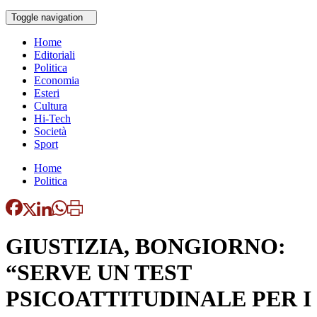
Toggle navigation
Home
Editoriali
Politica
Economia
Esteri
Cultura
Hi-Tech
Società
Sport
Home
Politica
GIUSTIZIA, BONGIORNO:
“SERVE UN TEST
PSICOATTITUDINALE PER I