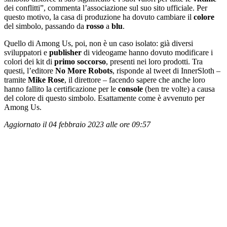
dei conflitti”, commenta l’associazione sul suo sito ufficiale. Per
questo motivo, la casa di produzione ha dovuto cambiare il
colore
del simbolo, passando da
rosso
a
blu
.
Quello di Among Us, poi, non è un caso isolato: già diversi
sviluppatori e
publisher
di videogame hanno dovuto modificare i
colori dei kit di
primo
soccorso
, presenti nei loro prodotti. Tra
questi, l’editore
No
More
Robots
, risponde al tweet di InnerSloth –
tramite
Mike
Rose
, il direttore – facendo sapere che anche loro
hanno fallito la certificazione per le
console
(ben tre volte) a causa
del colore di questo simbolo. Esattamente come è avvenuto per
Among Us.
Aggiornato il 04 febbraio 2023 alle ore 09:57