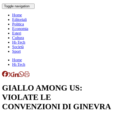
Toggle navigation
Home
Editoriali
Politica
Economia
Esteri
Cultura
Hi-Tech
Società
Sport
Home
Hi-Tech
GIALLO AMONG US:
VIOLATE LE
CONVENZIONI DI GINEVRA