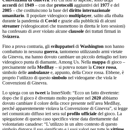
accordi
del
1949
– con due
protocolli
aggiuntivi del
1977
e del
2005
– che costituiscono la base del
diritto
internazionale
umanitario
. Il popolare videogioco
multiplayer
, salito alla ribalta
durante la pandemia di
Covid
e grazie alla pubblicità di alcuni
streamer
(videogiocatori che trasmettono in diretta le loro sessioni)
ha confessato di aver violato alcune
clausole
dei trattati firmati in
Svizzera
.
Fino a prova contraria, gli
sviluppatori
di
Washington
non hanno
combattuto in nessuna
guerra
, tantomeno utilizzando armi vietate
da Ginevra, ma hanno dovuto cambiare un piccolo dettaglio nel loro
videogioco punta di diamante, Among Us. Nella
mappa
di gioco –
precisamente nella
MedBay
– si poteva notare la
Croce rossa
,
simbolo delle
ambulanze
e, appunto, della Croce rossa. Ebbene, è
proprio l’utilizzo di questo
simbolo
nel videogame che viola le
Convenzioni di Ginevra.
Lo spiega con un
tweet
la InnerSloth: “Ecco un fatto divertente:
dopo che il gioco è diventato molto popolare nel
2020
abbiamo
dovuto cambiare il colore della croce presente nell’area MedBay,
perché apparentemente violava la Convenzione di Ginevra”, si legge
nel comunicato diffuso ieri sera sul
profilo
ufficiale
del gioco. La
spiegazione di questo caso specifico viene data direttamente dal
volontariato canadese: “L’utilizzo in un altro contesto di questo
simbolo distorce il suo significato e i suoi valori per tutte le
vittime