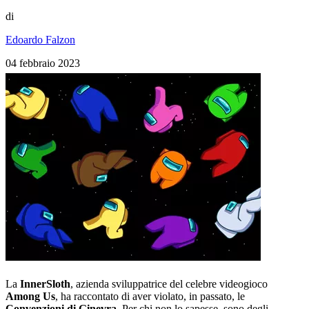
di
Edoardo Falzon
04 febbraio 2023
La
InnerSloth
, azienda sviluppatrice del celebre videogioco
Among
Us
, ha raccontato di aver violato, in passato, le
Convenzioni
di
Ginevra
. Per chi non lo sapesse, sono degli