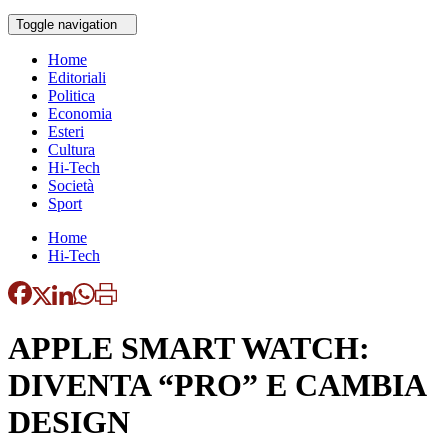
Toggle navigation
Home
Editoriali
Politica
Economia
Esteri
Cultura
Hi-Tech
Società
Sport
Home
Hi-Tech
APPLE SMART WATCH:
DIVENTA “PRO” E CAMBIA
DESIGN