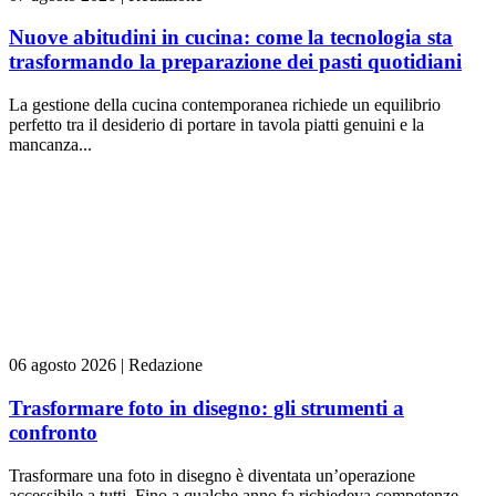
Nuove abitudini in cucina: come la tecnologia sta
trasformando la preparazione dei pasti quotidiani
La gestione della cucina contemporanea richiede un equilibrio
perfetto tra il desiderio di portare in tavola piatti genuini e la
mancanza...
06 agosto 2026
|
Redazione
Trasformare foto in disegno: gli strumenti a
confronto
Trasformare una foto in disegno è diventata un’operazione
accessibile a tutti. Fino a qualche anno fa richiedeva competenze