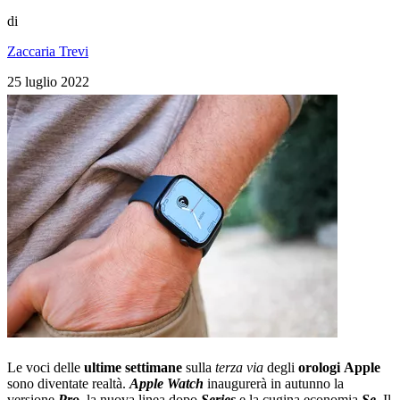
di
Zaccaria Trevi
25 luglio 2022
Le voci delle
ultime
settimane
sulla
terza
via
degli
orologi
Apple
sono diventate realtà.
Apple
Watch
inaugurerà in autunno la
versione
Pro
, la nuova linea dopo
Series
e la cugina economia
Se
. Il