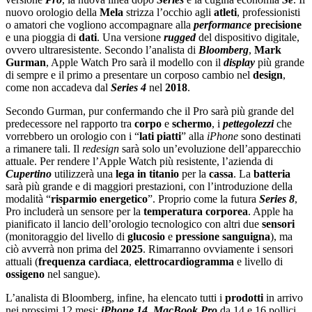
nuovo orologio della
Mela
strizza l’occhio agli
atleti
, professionisti
o amatori che vogliono accompagnare alla
performance
precisione
e una pioggia di
dati
. Una versione
rugged
del dispositivo digitale,
ovvero ultraresistente. Secondo l’analista di
Bloomberg
,
Mark
Gurman
, Apple Watch Pro sarà il modello con il
display
più grande
di sempre e il primo a presentare un corposo cambio nel
design
,
come non accadeva dal
Series
4
nel
2018
.
Secondo Gurman, pur confermando che il Pro sarà più grande del
predecessore nel rapporto tra
corpo
e
schermo
, i
pettegolezzi
che
vorrebbero un orologio con i “
lati
piatti
” alla
iPhone
sono destinati
a rimanere tali. Il
redesign
sarà solo un’evoluzione dell’apparecchio
attuale. Per rendere l’Apple Watch più resistente, l’azienda di
Cupertino
utilizzerà una
lega
in
titanio
per la
cassa
. La
batteria
sarà più grande e di maggiori prestazioni, con l’introduzione della
modalità “
risparmio
energetico
”. Proprio come la futura
Series
8
,
Pro includerà un sensore per la
temperatura
corporea
. Apple ha
pianificato il lancio dell’orologio tecnologico con altri due
sensori
(monitoraggio del livello di
glucosio
e
pressione
sanguigna
), ma
ciò avverrà non prima del
2025
. Rimarranno ovviamente i sensori
attuali (
frequenza
cardiaca
,
elettrocardiogramma
e livello di
ossigeno
nel sangue).
L’analista di Bloomberg, infine, ha elencato tutti i
prodotti
in arrivo
nei prossimi 12 mesi:
iPhone
14
,
MacBook
Pro
da 14 e 16 pollici