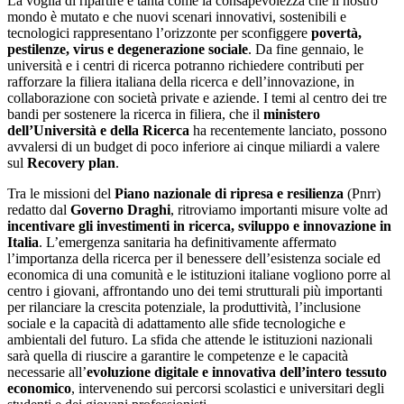
La voglia di ripartire è tanta come la consapevolezza che il nostro
mondo è mutato e che nuovi scenari innovativi, sostenibili e
tecnologici rappresentano l’orizzonte per sconfiggere
povertà,
pestilenze, virus e degenerazione sociale
. Da fine gennaio, le
università e i centri di ricerca potranno richiedere contributi per
rafforzare la filiera italiana della ricerca e dell’innovazione, in
collaborazione con società private e aziende. I temi al centro dei tre
bandi per sostenere la ricerca in filiera, che il
ministero
dell’Università e della Ricerca
ha recentemente lanciato, possono
avvalersi di un budget di poco inferiore ai cinque miliardi a valere
sul
Recovery plan
.
Tra le missioni del
Piano nazionale di ripresa e resilienza
(Pnrr)
redatto dal
Governo Draghi
, ritroviamo importanti misure volte ad
incentivare gli investimenti in
ricerca, sviluppo e innovazione in
Italia
. L’emergenza sanitaria ha definitivamente affermato
l’importanza della ricerca per il benessere dell’esistenza sociale ed
economica di una comunità e le istituzioni italiane vogliono porre al
centro i giovani, affrontando uno dei temi strutturali più importanti
per rilanciare la crescita potenziale, la produttività, l’inclusione
sociale e la capacità di adattamento alle sfide tecnologiche e
ambientali del futuro. La sfida che attende le istituzioni nazionali
sarà quella di riuscire a garantire le competenze e le capacità
necessarie all’
evoluzione digitale e innovativa dell’intero tessuto
economico
, intervenendo sui percorsi scolastici e universitari degli