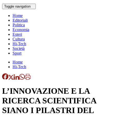
Toggle navigation
Home
Editoriali
Politica
Economia
Esteri
Cultura
Hi-Tech
Società
Sport
Home
Hi-Tech
L’INNOVAZIONE E LA
RICERCA SCIENTIFICA
SIANO I PILASTRI DEL