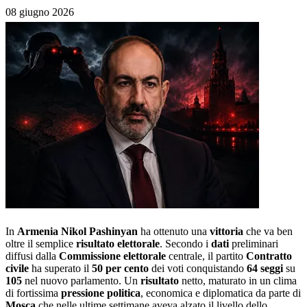
08 giugno 2026
In
Armenia
Nikol Pashinyan
ha ottenuto una
vittoria
che va ben
oltre il semplice
risultato elettorale
. Secondo i
dati
preliminari
diffusi dalla
Commissione elettorale
centrale, il partito
Contratto
civile
ha superato il
50 per cento
dei voti conquistando
64 seggi
su
105
nel nuovo parlamento. Un
risultato
netto, maturato in un clima
di fortissima
pressione politica
, economica e diplomatica da parte di
Mosca
che nelle ultime settimane aveva alzato il livello dello