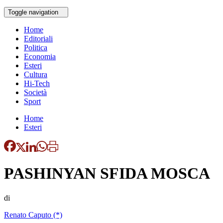
Toggle navigation
Home
Editoriali
Politica
Economia
Esteri
Cultura
Hi-Tech
Società
Sport
Home
Esteri
PASHINYAN SFIDA MOSCA
di
Renato Caputo (*)