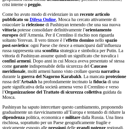
crisi interne o
peggio
.
Come ho avuto modo di evidenziare in un
recente articolo
pubblicato su
Difesa Online
, Mosca ha cercato attivamente di
ostacolare la
rielezione
di Pashinyan temendo che una sua nuova
vittoria
potesse consolidare definitivamente l’
orientamento
europeo
dell’Armenia. Per il Cremlino il rischio non riguarda
soltanto Yerevan. Il vero timore è l’
effetto domino
nello
spazio
post-sovietico
: ogni Paese che riesce a emanciparsi dall’influenza
russa rappresenta una
sconfitta
strategica e simbolica per Putin. La
vittoria di Pashinyan assume quindi un significato che travalica i
confini armeni
. Dopo anni in cui Mosca aveva presentato sé stessa
come
garante
indispensabile della sicurezza del
Caucaso
meridionale
, molti armeni hanno visto crollare questa
narrativa
durante la
guerra del Nagorno Karabakh
. La mancata
protezione
russa dell’
Artsakh
ha profondamente incrinato la
fiducia
di una
parte significativa della società armena verso il Cremlino e verso
l’
Organizzazione del Trattato di sicurezza collettiva
guidata da
Mosca.
Pashinyan ha saputo intercettare questo cambiamento, proponendo
gradualmente un riavvicinamento all’Europa e tentando di ridurre la
dipendenza
politica, economica e
militare
dalla Russia. Una linea
rischiosa, soprattutto per un Paese geograficamente fragile e
storicamente esposto alle
pressioni
delle
grandi potenze
regionali,