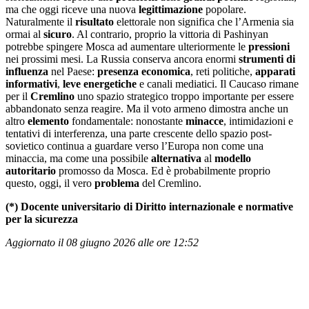
ma che oggi riceve una nuova
legittimazione
popolare.
Naturalmente il
risultato
elettorale non significa che l’Armenia sia
ormai al
sicuro
. Al contrario, proprio la vittoria di Pashinyan
potrebbe spingere Mosca ad aumentare ulteriormente le
pressioni
nei prossimi mesi. La Russia conserva ancora enormi
strumenti
di
influenza
nel Paese:
presenza economica
, reti politiche,
apparati
informativi
,
leve energetiche
e canali mediatici. Il Caucaso rimane
per il
Cremlino
uno spazio strategico troppo importante per essere
abbandonato senza reagire. Ma il voto armeno dimostra anche un
altro
elemento
fondamentale: nonostante
minacce
, intimidazioni e
tentativi di interferenza, una parte crescente dello spazio post-
sovietico continua a guardare verso l’Europa non come una
minaccia, ma come una possibile
alternativa
al
modello
autoritario
promosso da Mosca. Ed è probabilmente proprio
questo, oggi, il vero
problema
del Cremlino.
(*) Docente universitario di Diritto internazionale e normative
per la sicurezza
Aggiornato il 08 giugno 2026 alle ore 12:52