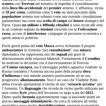
scontro
con
Yerevan
nel tentativo di impedire il consolidamento
della
linea filo-occidentale
del
premier
armeno. L’affluenza, vicina
al
59 per cento
, conferma come il
voto
sia stato percepito dalla
popolazione
armena non soltanto come una normale consultazione
parlamentare ma come una
scelta di campo
sul
futuro
strategico del
Paese. Quasi
un milione e 400mila cittadini
si sono recati alle urne
in un contesto segnato da
tensioni
crescenti con la
Federazione
russa
, accuse di
interferenze
, campagne di pressione economica e
aperte minacce politiche.
Pochi giorni prima del
voto
Mosca
aveva richiamato il proprio
ambasciatore
in Armenia “per
consultazioni
”, una
misura
diplomatica che rappresenta uno dei
segnali
più gravi di
deterioramento delle relazioni bilaterali. Formalmente il
Cremlino
ha motivato la decisione con il riavvicinamento di Yerevan
all’
Unione europea
, ma il messaggio politico appariva evidente: la
Russia considera l’Armenia ancora parte della propria
sfera
d
’
influenza
e non intende assistere passivamente ad un suo
progressivo
allontanamento
. Non è un caso che Vladimir Putin
abbia evocato apertamente il rischio di uno “
scenario ucraino
” per
l’Armenia. Un
linguaggio
che ricorda da vicino quello utilizzato per
anni contro
Kyiv
prima dell’invasione su larga scala del
2022
.
Dietro quella
formula
apparentemente vaga si nasconde infatti un
preciso
messaggio
intimidatorio
: chi cerca di sottrarsi all’orbita
geopolitica russa rischia
destabilizzazione
, pressioni economiche,