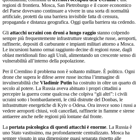
regioni di frontiera. Mosca, San Pietroburgo e il cuore economico
del Paese dovevano continuare a vivere in una sorta di normalità
artificiale, protetti da una barriera invisibile fatta di censura,
propaganda e distanza geografica. Oggi quella barriera sta cedendo.
Gli
attacchi ucraini con droni a lungo raggio
stanno colpendo
sempre più frequentemente infrastrutture strategiche russe, aeroporti,
raffinerie, depositi di carburante e impianti militari attorno a Mosca.
Le incursioni hanno ormai raggiunto decine di regioni russe, dagli
oblast meridionali fino agli Urali, alimentando un crescente senso di
vulnerabilità all’interno della popolazione.
Per il Cremlino il problema non è soltanto militare. È politico. Ogni
drone che supera le difese aeree russe incrina l’immagine di
invulnerabilità che
Vladimir Putin
ha costruito in oltre un quarto di
secolo al potere. La Russia aveva abituato i propri cittadini a
percepire la guerra come qualcosa che colpiva “gli altri”: i civili
ucraini sotto i bombardamenti, le città distrutte del Donbas, le
infrastrutture energetiche di Kyiv o Odesa. Ora invece sono i russi a
vedere aeroporti chiusi, voli cancellati, raffinerie in fiamme e sirene
antiaeree anche nelle regioni più lontane dal fronte.
La
portata psicologica di questi attacchi è enorme
. La Russia è
uno Stato vastissimo, ma profondamente centralizzato. Mosca ha
sempre vissuto in una dimensione quasi separata rispetto alle