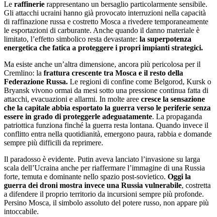
Le
raffinerie
rappresentano un bersaglio particolarmente sensibile.
Gli attacchi ucraini hanno già provocato interruzioni nella capacità
di raffinazione russa e costretto Mosca a rivedere temporaneamente
le esportazioni di carburante. Anche quando il danno materiale è
limitato, l’effetto simbolico resta devastante:
la superpotenza
energetica che fatica a proteggere i propri impianti strategici.
Ma esiste anche un’altra dimensione, ancora più pericolosa per il
Cremlino: la
frattura crescente tra Mosca e il resto della
Federazione Russa.
Le regioni di confine come Belgorod, Kursk o
Bryansk vivono ormai da mesi sotto una pressione continua fatta di
attacchi, evacuazioni e allarmi. In molte aree
cresce la sensazione
che la capitale abbia esportato la guerra verso le periferie senza
essere in grado di proteggerle adeguatamente
. La propaganda
patriottica funziona finché la guerra resta lontana. Quando invece il
conflitto entra nella quotidianità, emergono paura, rabbia e domande
sempre più difficili da reprimere.
Il paradosso è evidente. Putin aveva lanciato l’invasione su larga
scala dell’Ucraina anche per riaffermare l’immagine di una Russia
forte, temuta e dominante nello spazio post-sovietico.
Oggi la
guerra dei droni mostra invece una Russia vulnerabile
, costretta
a difendere il proprio territorio da incursioni sempre più profonde.
Persino Mosca, il simbolo assoluto del potere russo, non appare più
intoccabile.