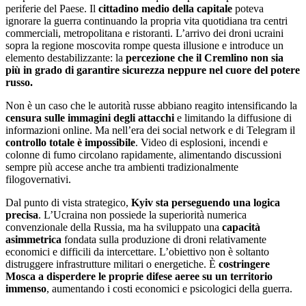
periferie del Paese. Il
cittadino medio della capitale
poteva
ignorare la guerra continuando la propria vita quotidiana tra centri
commerciali, metropolitana e ristoranti. L’arrivo dei droni ucraini
sopra la regione moscovita rompe questa illusione e introduce un
elemento destabilizzante: la
percezione che il Cremlino non sia
più in grado di garantire sicurezza neppure nel cuore del potere
russo.
Non è un caso che le autorità russe abbiano reagito intensificando la
censura sulle immagini degli attacchi
e limitando la diffusione di
informazioni online. Ma nell’era dei social network e di Telegram il
controllo totale è impossibile
. Video di esplosioni, incendi e
colonne di fumo circolano rapidamente, alimentando discussioni
sempre più accese anche tra ambienti tradizionalmente
filogovernativi.
Dal punto di vista strategico,
Kyiv sta perseguendo una logica
precisa
. L’Ucraina non possiede la superiorità numerica
convenzionale della Russia, ma ha sviluppato una
capacità
asimmetrica
fondata sulla produzione di droni relativamente
economici e difficili da intercettare. L’obiettivo non è soltanto
distruggere infrastrutture militari o energetiche. È
costringere
Mosca a disperdere le proprie difese aeree su un territorio
immenso
, aumentando i costi economici e psicologici della guerra.