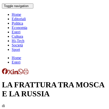
Toggle navigation
Home
Editoriali
Politica
Economia
Esteri
Cultura
Hi-Tech
Società
Sport
Home
Esteri
LA FRATTURA TRA MOSCA
E LA RUSSIA
di