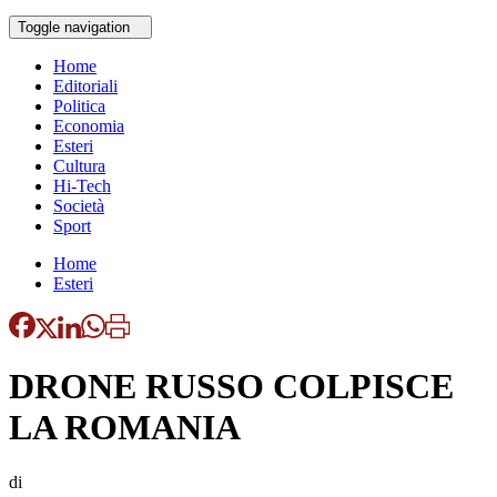
Toggle navigation
Home
Editoriali
Politica
Economia
Esteri
Cultura
Hi-Tech
Società
Sport
Home
Esteri
DRONE RUSSO COLPISCE
LA ROMANIA
di