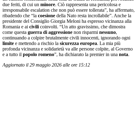
due feriti, di cui un
minore
. Ciò rappresenta una pericolosa e
irresponsabile escalation che non può essere tollerata”, ha affermato,
ribadendo che “la
coesione
della Nato resta incrollabile”. Anche la
presidente del Consiglio Giorgia Meloni ha espresso vicinanza alla
Romania e ai
civili
coinvolti. “Un atto gravissimo, che dimostra
come questa
guerra di aggressione
non risparmi
nessuno
,
continuando a colpire brutalmente civili innocenti, ignorando ogni
limite
e mettendo a rischio la
sicurezza europea
. La mia più
profonda vicinanza e solidarietà va alle persone colpite, al Governo
e a tutto il
popolo romeno
”, ha dichiarato la premier in una
nota
.
Aggiornato il 29 maggio 2026 alle ore 15:12