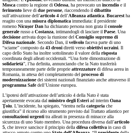
Mosca
contro la regione di
Odessa
, ha provocato un
incendio
e il
ferimento
lieve di
due persone
, riaccendendo il
dibattito
sull’attivazione dell’
articolo 4
dell’
Alleanza atlantica
.
Bucarest
ha
reagito con una
misura diplomatica
immediata: il presidente
romeno
Nicuș
or Dan
ha dichiarato persona non grata il
console
generale
russo a
Costanza
, intimandogli di lasciare il
Paese
. Una
decisione
arrivata dopo la riunione del
Consiglio supremo di
Difesa nazionale
. Secondo Dan, il
velivolo
faceva parte di uno
“sciame” composto da
43 droni
diretti verso
obiettivi
ucraini
. Il
capo dello Stato ha inoltre sottolineato il valore della
risposta
coordinata degli alleati occidentali. “Una forte dimostrazione di
solidarietà
”, l’ha definita, annunciando che la Nato trasferirà
temporaneamente parte delle proprie
attrezzature
di difesa aerea in
Romania, in attesa del completamento del
processo di
modernizzazione
dei sistemi nazionali finanziato anche attraverso il
programma Safe
dell’Unione europea.
L’ipotesi dell’attivazione dell’articolo 4 della Nato è stata
apertamente evocata dal
ministro degli Esteri
ad interim
Oana
Ţoiu
. L’incidente, ha spiegato, “rientra nella
categoria
che
giustifica” il ricorso allo strumento previsto dal Trattato atlantico per
consultazioni
urgenti
tra alleati in presenza di minacce alla
sicurezza di uno Stato membro. Una procedura diversa dall’
articolo
5
, che invece sancisce il principio della
difesa collettiva
in caso di
attacco armato contro uno
Stato dell
’
Alleanza
. “Il
presidente
della