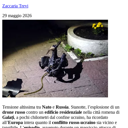
Zaccaria Trevi
29 maggio 2026
Tensione altissima tra
Nato
e
Russia
. Stanotte, l’esplosione di un
drone russo
contro un
edificio residenziale
nella città romena di
Galați
, a pochi chilometri dal confine ucraino, ha ricordato
all’
Europa
intera quanto il
conflitto russo-ucraino
sia vicino e
tangibile. L’
episodio
, avvenuto durante un massiccio attacco di