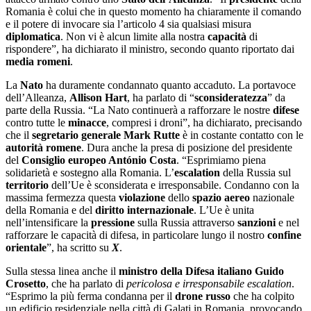
Romania è colui che in questo momento ha chiaramente il comando
e il potere di invocare sia l’articolo 4 sia qualsiasi misura
diplomatica
. Non vi è alcun limite alla nostra
capacità
di
rispondere”, ha dichiarato il ministro, secondo quanto riportato dai
media romeni
.
La
Nato
ha duramente condannato quanto accaduto. La portavoce
dell’Alleanza,
Allison Hart
, ha parlato di “
sconsideratezza
” da
parte della Russia. “La Nato continuerà a rafforzare le nostre
difese
contro tutte le
minacce
, compresi i droni”, ha dichiarato, precisando
che il
segretario generale Mark Rutte
è in costante contatto con le
autorità romene
. Dura anche la presa di posizione del presidente
del
Consiglio europeo Antó
nio Costa
. “Esprimiamo piena
solidarietà e sostegno alla Romania. L’
escalation
della Russia sul
territorio
dell’Ue è sconsiderata e irresponsabile. Condanno con la
massima fermezza questa
violazione
dello
spazio aereo
nazionale
della Romania e del
diritto internazionale
. L’Ue è unita
nell’intensificare la
pressione
sulla Russia attraverso
sanzioni
e nel
rafforzare le capacità di difesa, in particolare lungo il nostro
confine
orientale
”, ha scritto su
X
.
Sulla stessa linea anche il
ministro della Difesa italiano Guido
Crosetto
, che ha parlato di
pericolosa e irresponsabile escalation
.
“Esprimo la più ferma condanna per il
drone russo
che ha colpito
un edificio residenziale nella città di Galati in Romania, provocando