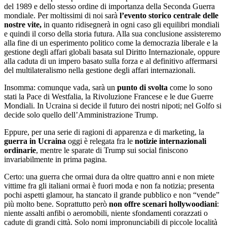
del 1989 e dello stesso ordine di importanza della Seconda Guerra
mondiale. Per moltissimi di noi sarà
l’evento storico centrale delle
nostre vite,
in quanto ridisegnerà in ogni caso gli equilibri mondiali
e quindi il corso della storia futura. Alla sua conclusione assisteremo
alla fine di un esperimento politico come la democrazia liberale e la
gestione degli affari globali basata sul Diritto Internazionale, oppure
alla caduta di un impero basato sulla forza e al definitivo affermarsi
del multilateralismo nella gestione degli affari internazionali.
Insomma: comunque vada, sarà un
punto di svolta
come lo sono
stati la Pace di Westfalia, la Rivoluzione Francese e le due Guerre
Mondiali. In Ucraina si decide il futuro dei nostri nipoti; nel Golfo si
decide solo quello dell’Amministrazione Trump.
Eppure, per una serie di ragioni di apparenza e di marketing, la
guerra in Ucraina
oggi è relegata fra le
notizie internazionali
ordinarie
, mentre le sparate di Trump sui social finiscono
invariabilmente in prima pagina.
Certo: una guerra che ormai dura da oltre quattro anni e non miete
vittime fra gli italiani ormai è fuori moda e non fa notizia; presenta
pochi aspetti glamour, ha stancato il grande pubblico e non “vende”
più molto bene. Soprattutto però
non offre scenari hollywoodiani
:
niente assalti anfibi o aeromobili, niente sfondamenti corazzati o
cadute di grandi città. Solo nomi impronunciabili di piccole località