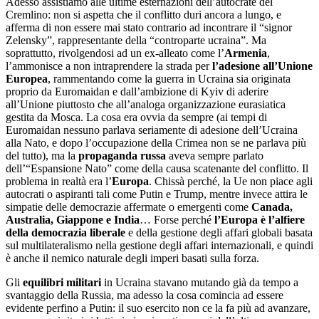
Adesso assistiamo alle ultime esternazioni dell’autocrate del
Cremlino: non si aspetta che il conflitto duri ancora a lungo, e
afferma di non essere mai stato contrario ad incontrare il “signor
Zelensky”, rappresentante della “controparte ucraina”. Ma
soprattutto, rivolgendosi ad un ex-alleato come l’
Armenia
,
l’ammonisce a non intraprendere la strada per
l’adesione all’Unione
Europea
, rammentando come la guerra in Ucraina sia originata
proprio da Euromaidan e dall’ambizione di Kyiv di aderire
all’Unione piuttosto che all’analoga organizzazione eurasiatica
gestita da Mosca. La cosa era ovvia da sempre (ai tempi di
Euromaidan nessuno parlava seriamente di adesione dell’Ucraina
alla Nato, e dopo l’occupazione della Crimea non se ne parlava più
del tutto), ma la
propaganda russa
aveva sempre parlato
dell’“Espansione Nato” come della causa scatenante del conflitto. Il
problema in realtà era l’
Europa
. Chissà perché, la Ue non piace agli
autocrati o aspiranti tali come Putin e Trump, mentre invece attira le
simpatie delle democrazie affermate o emergenti come
Canada,
Australia, Giappone e India
… Forse perché
l’Europa è l’alfiere
della democrazia liberale
e della gestione degli affari globali basata
sul multilateralismo nella gestione degli affari internazionali, e quindi
è anche il nemico naturale degli imperi basati sulla forza.
Gli
equilibri militari
in Ucraina stavano mutando già da tempo a
svantaggio della Russia, ma adesso la cosa comincia ad essere
evidente perfino a Putin: il suo esercito non ce la fa più ad avanzare,