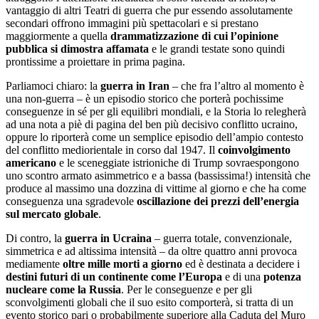
vantaggio di altri Teatri di guerra che pur essendo assolutamente
secondari offrono immagini più spettacolari e si prestano
maggiormente a quella
drammatizzazione di cui l’opinione
pubblica si dimostra affamata
e le grandi testate sono quindi
prontissime a proiettare in prima pagina.
Parliamoci chiaro: la
guerra in Iran
– che fra l’altro al momento è
una non-guerra – è un episodio storico che porterà pochissime
conseguenze in sé per gli equilibri mondiali, e la Storia lo relegherà
ad una nota a piè di pagina del ben più decisivo conflitto ucraino,
oppure lo riporterà come un semplice episodio dell’ampio contesto
del conflitto mediorientale in corso dal 1947. Il
coinvolgimento
americano
e le sceneggiate istrioniche di Trump sovraespongono
uno scontro armato asimmetrico e a bassa (bassissima!) intensità che
produce al massimo una dozzina di vittime al giorno e che ha come
conseguenza una sgradevole
oscillazione dei prezzi dell’energia
sul mercato globale
.
Di contro, la
guerra in Ucraina
– guerra totale, convenzionale,
simmetrica e ad altissima intensità – da oltre quattro anni provoca
mediamente
oltre mille morti a giorno
ed è destinata a decidere i
destini futuri di un continente come l’Europa
e di una
potenza
nucleare come la Russia
. Per le conseguenze e per gli
sconvolgimenti globali che il suo esito comporterà, si tratta di un
evento storico pari o probabilmente superiore alla Caduta del Muro