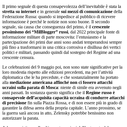
Il primo segnale di questa consapevolezza dell’inevitabile è stata la
stretta su internet
e in generale
sui mezzi di comunicazione
della
Federazione Russa: quando si impedisce al pubblico di ricevere
informazione è perché le notizie non sono buone. Il secondo
segnale, sia causa che conseguenza del primo, è il
crescente
pessimismo dei “MilBlogger” russi
, dal 2022 principale fonte di
informazione militare di parte moscovita: l’entusiasmo e la
partecipazione dei primi due anni sono andati temperandosi sempre
più fino a trasformarsi in una critica corrosiva e disillusa dei vertici
politici e militari, passando quindi dal sostegno del Regime ad una
crescente censura.
Le celebrazioni del 9 maggio poi, non sono state significative per la
loro modestia rispetto alle edizioni precedenti, ma per l’attività
diplomatica che le ha precedute, e che sostanzialmente ha portato
alla
mediazione americana affinché non ci fossero attacchi
ucraini sulla parata di Mosca
: niente di simile era avvenuto negli
anni passati. In sostanza questo significa che il
Regime russo è
consapevole dell’acquisita capacità ucraina di condurre attacchi
di precisione
fin sulla Piazza Rossa, e di non essere più in grado di
garantire la difesa aerea della propria capitale. L’anno prossimo, se
la guerra sarà ancora in atto, Zelensky potrebbe benissimo non
autorizzare la parata.