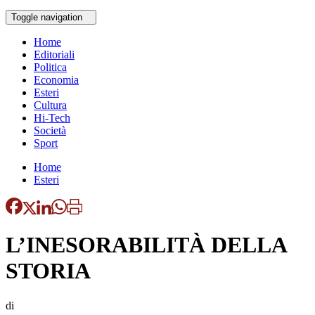
Toggle navigation
Home
Editoriali
Politica
Economia
Esteri
Cultura
Hi-Tech
Società
Sport
Home
Esteri
L’INESORABILITÀ DELLA
STORIA
di