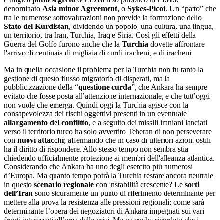
denominato
Asia minor Agreement
, o
Sykes-Picot
. Un “patto” che
tra le numerose sottovalutazioni non previde la formazione dello
Stato del Kurdistan
, dividendo un popolo, una cultura, una lingua,
un territorio, tra Iran, Turchia, Iraq e Siria. Così gli effetti della
Guerra del Golfo furono anche che la
Turchia
dovette affrontare
l'arrivo di centinaia di migliaia di curdi iracheni, e di iracheni.
Ma in quella occasione il problema per la Turchia non fu tanto la
gestione di questo flusso migratorio di disperati, ma la
pubblicizzazione della “
questione c
urda
”, che Ankara ha sempre
evitato che fosse posta all’attenzione internazionale, e che tutt’oggi
non vuole che emerga. Quindi oggi la Turchia agisce con la
consapevolezza dei rischi oggettivi presenti in un eventuale
allargamento del conflitto
, e a seguito dei missili iraniani lanciati
verso il territorio turco ha solo avvertito Teheran di non perseverare
con
nuovi attacchi
; affermando che in caso di ulteriori azioni ostili
ha il diritto di rispondere. Allo stesso tempo non sembra stia
chiedendo ufficialmente protezione ai membri dell'alleanza atlantica.
Considerando che Ankara ha uno degli esercito più numerosi
d’Europa. Ma quanto tempo potrà la Turchia restare ancora neutrale
in questo
scenario regionale
con instabilità crescente? Le
sorti
dell
’
Iran
sono sicuramente un punto di riferimento determinante per
mettere alla prova la resistenza alle pressioni regionali; come sarà
determinante l’opera dei negoziatori di Ankara impegnati sui vari
fronti interessati all’area della crisi. Ma va anche ricordato che i