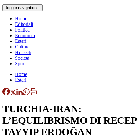
Toggle navigation
Home
Editoriali
Politica
Economia
Esteri
Cultura
Hi-Tech
Società
Sport
Home
Esteri
TURCHIA-IRAN:
L’EQUILIBRISMO DI RECEP
TAYYIP ERDOĞAN