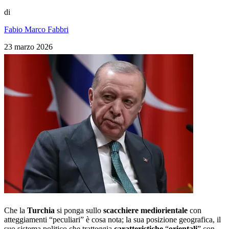
di
Fabio Marco Fabbri
23 marzo 2026
Che la
Turchia
si ponga sullo
scacchiere mediorientale
con
atteggiamenti “peculiari” è cosa nota; la sua posizione geografica, il
suo sistema politico che tratteggia
caratteristiche
“
orientali
” con