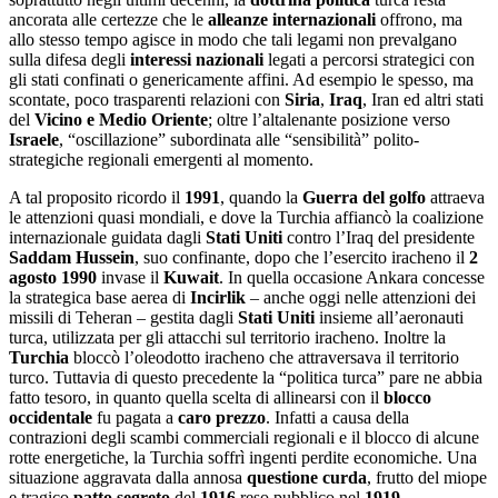
ancorata alle certezze che le
alleanze internazionali
offrono, ma
allo stesso tempo agisce in modo che tali legami non prevalgano
sulla difesa degli
interessi nazionali
legati a percorsi strategici con
gli stati confinati o genericamente affini. Ad esempio le spesso, ma
scontate, poco trasparenti relazioni con
Siria
,
Iraq
, Iran ed altri stati
del
Vicino e Medio Oriente
; oltre l’altalenante posizione verso
Israele
, “oscillazione” subordinata alle “sensibilità” polito-
strategiche regionali emergenti al momento.
A tal proposito ricordo il
1991
, quando la
Guerra del golfo
attraeva
le attenzioni quasi mondiali, e dove la Turchia affiancò la coalizione
internazionale guidata dagli
Stati Uniti
contro l’Iraq del presidente
Saddam Hussein
, suo confinante, dopo che l’esercito iracheno il
2
agosto 1990
invase il
Kuwait
. In quella occasione Ankara concesse
la strategica base aerea di
Incirlik
– anche oggi nelle attenzioni dei
missili di Teheran – gestita dagli
Stati Uniti
insieme all’aeronauti
turca, utilizzata per gli attacchi sul territorio iracheno. Inoltre la
Turchia
bloccò l’oleodotto iracheno che attraversava il territorio
turco. Tuttavia di questo precedente la “politica turca” pare ne abbia
fatto tesoro, in quanto quella scelta di allinearsi con il
blocco
occidentale
fu pagata a
caro prezzo
. Infatti a causa della
contrazioni degli scambi commerciali regionali e il blocco di alcune
rotte energetiche, la Turchia soffrì ingenti perdite economiche. Una
situazione aggravata dalla annosa
questione curda
, frutto del miope
e tragico
patto segreto
del
1916
reso pubblico nel
1919
,