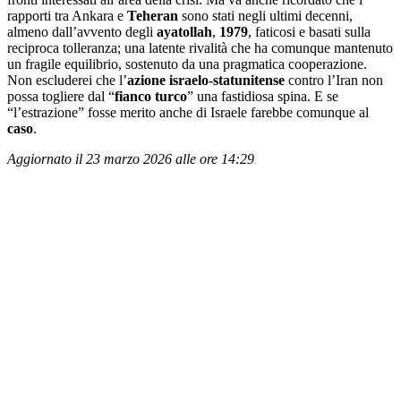
rapporti tra Ankara e
Teheran
sono stati negli ultimi decenni,
almeno dall’avvento degli
ayatollah
,
1979
, faticosi e basati sulla
reciproca tolleranza; una latente rivalità che ha comunque mantenuto
un fragile equilibrio, sostenuto da una pragmatica cooperazione.
Non escluderei che l’
azione israelo-statunitense
contro l’Iran non
possa togliere dal “
fianco turco
” una fastidiosa spina. E se
“l’estrazione” fosse merito anche di Israele farebbe comunque al
caso
.
Aggiornato il 23 marzo 2026 alle ore 14:29