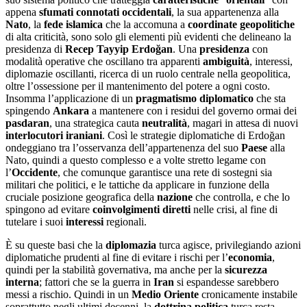
appena
sfumati connotati occidentali
, la sua appartenenza alla
Nato
, la
fede islamica
che la accomuna a
coordinate
geopolitiche
di alta criticità, sono solo gli elementi più evidenti che delineano la
presidenza di
Recep Tayyip Erdoğan
. Una
presidenza
con
modalità operative che oscillano tra apparenti
ambiguit
à
, interessi,
diplomazie oscillanti, ricerca di un ruolo centrale nella geopolitica,
oltre l’ossessione per il mantenimento del potere a ogni costo.
Insomma l’applicazione di un
pragmatismo diplomatico
che sta
spingendo
Ankara
a mantenere con i residui del governo ormai dei
p
asdaran
, una strategica cauta
neutralit
à
, magari in attesa di nuovi
interlocutori
iraniani
. Così le strategie diplomatiche di Erdoğan
ondeggiano tra l’osservanza dell’appartenenza del suo
Paese
alla
Nato, quindi a questo complesso e a volte stretto legame con
l’
Occidente
, che comunque garantisce una rete di sostegni sia
militari che politici, e le tattiche da applicare in funzione della
cruciale posizione geografica della
nazione
che controlla, e che lo
spingono ad evitare
coinvolgimenti diretti
nelle crisi, al fine di
tutelare i suoi
interessi
regionali.
È su queste basi che la
diplomazia
turca agisce, privilegiando azioni
diplomatiche prudenti al fine di evitare i rischi per l’
economia
,
quindi per la stabilità governativa, ma anche per la
sicurezza
interna
; fattori che se la guerra in
Iran
si espandesse sarebbero
messi a rischio. Quindi in un
Medio Oriente
cronicamente instabile
soprattutto negli ultimi decenni, la
dottrina politica
turca resta