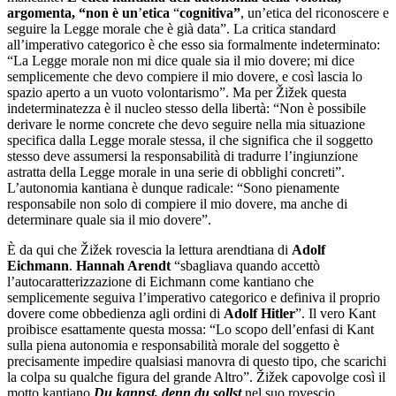
argomenta,
“
non è un
’
etica
“
cognitiva”
, un’etica del riconoscere e
seguire la Legge morale che è già data”. La critica standard
all’imperativo categorico è che esso sia formalmente indeterminato:
“La Legge morale non mi dice quale sia il mio dovere; mi dice
semplicemente che devo compiere il mio dovere, e così lascia lo
spazio aperto a un vuoto volontarismo”. Ma per Žižek questa
indeterminatezza è il nucleo stesso della libertà: “Non è possibile
derivare le norme concrete che devo seguire nella mia situazione
specifica dalla Legge morale stessa, il che significa che il soggetto
stesso deve assumersi la responsabilità di tradurre l’ingiunzione
astratta della Legge morale in una serie di obblighi concreti”.
L’autonomia kantiana è dunque radicale: “Sono pienamente
responsabile non solo di compiere il mio dovere, ma anche di
determinare quale sia il mio dovere”.
È da qui che Žižek rovescia la lettura arendtiana di
Adolf
Eichmann
.
Hannah Arendt
“sbagliava quando accettò
l’autocaratterizzazione di Eichmann come kantiano che
semplicemente seguiva l’imperativo categorico e definiva il proprio
dovere come obbedienza agli ordini di
Adolf Hitler
”. Il vero Kant
proibisce esattamente questa mossa: “Lo scopo dell’enfasi di Kant
sulla piena autonomia e responsabilità morale del soggetto è
precisamente impedire qualsiasi manovra di questo tipo, che scarichi
la colpa su qualche figura del grande Altro”. Žižek capovolge così il
motto kantiano
Du kannst, denn du sollst
nel suo rovescio