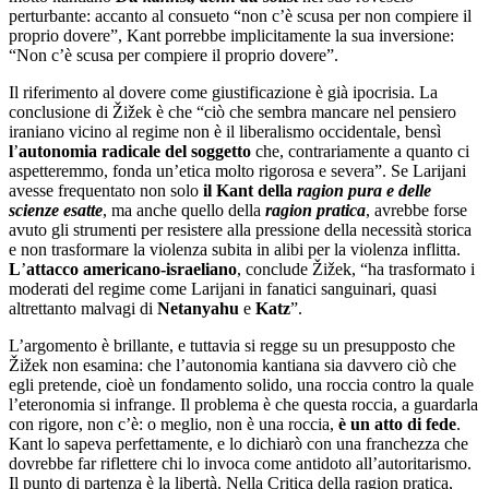
perturbante: accanto al consueto “non c’è scusa per non compiere il
proprio dovere”, Kant porrebbe implicitamente la sua inversione:
“Non c’è scusa per compiere il proprio dovere”.
Il riferimento al dovere come giustificazione è già ipocrisia. La
conclusione di Žižek è che “ciò che sembra mancare nel pensiero
iraniano vicino al regime non è il liberalismo occidentale, bensì
l
’
autonomia radicale
del soggetto
che, contrariamente a quanto ci
aspetteremmo, fonda un’etica molto rigorosa e severa”. Se Larijani
avesse frequentato non solo
il Kant della
ragion pura e delle
scienze esatte
, ma anche quello della
ragion pratica
, avrebbe forse
avuto gli strumenti per resistere alla pressione della necessità storica
e non trasformare la violenza subita in alibi per la violenza inflitta.
L
’
attacco americano-israeliano
, conclude Žižek, “ha trasformato i
moderati del regime come Larijani in fanatici sanguinari, quasi
altrettanto malvagi di
Netanyahu
e
Katz
”.
L’argomento è brillante, e tuttavia si regge su un presupposto che
Žižek non esamina: che l’autonomia kantiana sia davvero ciò che
egli pretende, cioè un fondamento solido, una roccia contro la quale
l’eteronomia si infrange. Il problema è che questa roccia, a guardarla
con rigore, non c’è: o meglio, non è una roccia,
è un atto di fede
.
Kant lo sapeva perfettamente, e lo dichiarò con una franchezza che
dovrebbe far riflettere chi lo invoca come antidoto all’autoritarismo.
Il punto di partenza è la libertà. Nella Critica della ragion pratica,