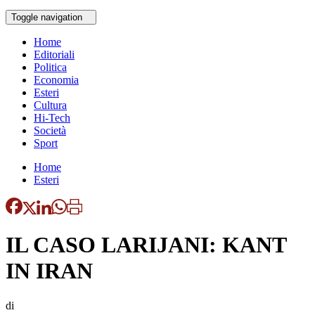
Toggle navigation
Home
Editoriali
Politica
Economia
Esteri
Cultura
Hi-Tech
Società
Sport
Home
Esteri
IL CASO LARIJANI: KANT
IN IRAN
di