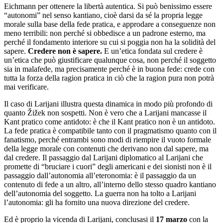
Eichmann per ottenere la libertà autentica. Si può benissimo essere
“autonomi” nel senso kantiano, cioè darsi da sé la propria legge
morale sulla base della fede pratica, e approdare a conseguenze non
meno terribili: non perché si obbedisce a un padrone esterno, ma
perché il fondamento interiore su cui si poggia non ha la solidità del
sapere.
Credere non è sapere.
E un’etica fondata sul credere è
un’etica che può giustificare qualunque cosa, non perché il soggetto
sia in malafede, ma precisamente perché è in buona fede: crede con
tutta la forza della ragion pratica in ciò che la ragion pura non potrà
mai verificare.
Il caso di Larijani illustra questa dinamica in modo più profondo di
quanto Žižek non sospetti. Non è vero che a Larijani mancasse il
Kant pratico come antidoto: è che il Kant pratico non è un antidoto.
La fede pratica è compatibile tanto con il pragmatismo quanto con il
fanatismo, perché entrambi sono modi di riempire il vuoto formale
della legge morale con contenuti che derivano non dal sapere, ma
dal credere. Il passaggio dal Larijani diplomatico al Larijani che
promette di “bruciare i cuori” degli americani e dei sionisti non è il
passaggio dall’autonomia all’eteronomia: è il passaggio da un
contenuto di fede a un altro, all’interno dello stesso quadro kantiano
dell’autonomia del soggetto. La guerra non ha tolto a Larijani
l’autonomia: gli ha fornito una nuova direzione del credere.
Ed è proprio la vicenda di Larijani, conclusasi il
17 marzo
con la