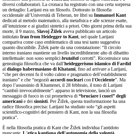
diversi collaboratori. La cronaca ha registrato con una certa sorpresa
un dettaglio: Larijani era un filosofo. Dottorato in filosofia
occidentale all’Università di Teheran, tre libri su
Immanuel Kant
dedicati al metodo matematico, alla metafisica e alle scienze esatte,
all’intuizione e ai giudizi sintetici a priori. Otto giorni prima della sua
morte, il 9 marzo,
Slavoj Žižek
aveva pubblicato un articolo
intitolato
Iran from Heidegger to Kant
, nel quale Larijani
compariva come caso emblematico di una tesi tanto suggestiva
quanto discutibile. Žižek parte da una constatazione: “Il circolo
interno iraniano mantiene un livello incredibilmente alto di dibattito
intellettuale: non sono semplici
brutalisti
corrotti”. Ricostruisce una
genealogia filosofica che va dall’
heideggerismo islamico di Fardid
al
dialogo habermasiano di Khatami
, fino ad arrivare a Larijani,
“che per decenni fu il volto calmo e pragmatico dell’establishment
iraniano” e che “negoziò
accordi nucleari
con
l
’
Occidente
”. Ma
dopo l’assassinio di Khamenei, il 28 febbraio, il tono di Larijani
“cambiò irrevocabilmente”: apparso in televisione, lanciò un
messaggio di fuoco in cui prometteva di
“
bruciare i cuori” degli
americani
e dei
sionisti
. Per Žižek, questa trasformazione ha una
radice filosofica precisa: Larijani ha studiato solo “gli aspetti
scientifico-cognitivi del pensiero di Kant, non la sua filosofia
pratica”.
È nella filosofia pratica di Kant che Žižek individua l’antidoto
mancante.
L
’
etica kantiana dell
’
autonomia della volontà,