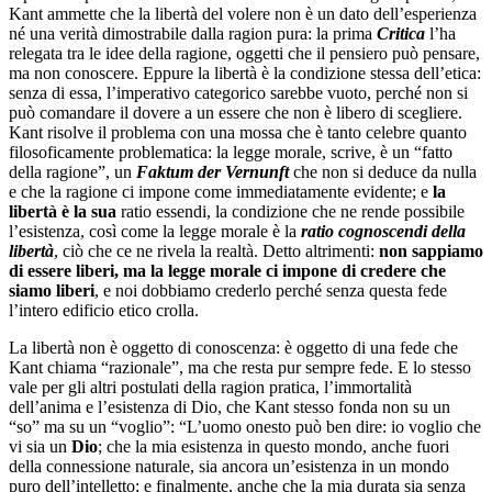
Kant ammette che la libertà del volere non è un dato dell’esperienza
né una verità dimostrabile dalla ragion pura: la prima
Critica
l’ha
relegata tra le idee della ragione, oggetti che il pensiero può pensare,
ma non conoscere. Eppure la libertà è la condizione stessa dell’etica:
senza di essa, l’imperativo categorico sarebbe vuoto, perché non si
può comandare il dovere a un essere che non è libero di scegliere.
Kant risolve il problema con una mossa che è tanto celebre quanto
filosoficamente problematica: la legge morale, scrive, è un “fatto
della ragione”, un
Faktum der Vernunft
che non si deduce da nulla
e che la ragione ci impone come immediatamente evidente; e
la
libert
à è la sua
ratio essendi, la condizione che ne rende possibile
l’esistenza, così come la legge morale è la
ratio cognoscendi
della
libertà
, ciò che ce ne rivela la realtà. Detto altrimenti:
non sappiamo
di essere liberi, ma la legge morale ci impone di credere che
siamo liberi
, e noi dobbiamo crederlo perché senza questa fede
l’intero edificio etico crolla.
La libertà non è oggetto di conoscenza: è oggetto di una fede che
Kant chiama “razionale”, ma che resta pur sempre fede. E lo stesso
vale per gli altri postulati della ragion pratica, l’immortalità
dell’anima e l’esistenza di Dio, che Kant stesso fonda non su un
“so” ma su un “voglio”: “L’uomo onesto può ben dire: io voglio che
vi sia un
Dio
; che la mia esistenza in questo mondo, anche fuori
della connessione naturale, sia ancora un’esistenza in un mondo
puro dell’intelletto; e finalmente, anche che la mia durata sia senza