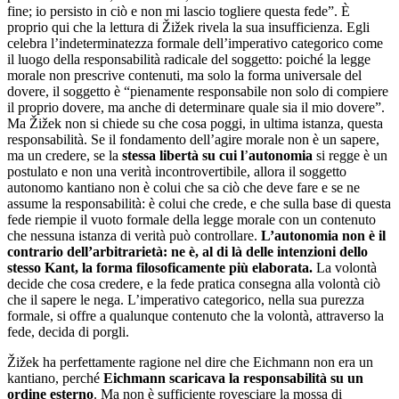
fine; io persisto in ciò e non mi lascio togliere questa fede”. È
proprio qui che la lettura di Žižek rivela la sua insufficienza. Egli
celebra l’indeterminatezza formale dell’imperativo categorico come
il luogo della responsabilità radicale del soggetto: poiché la legge
morale non prescrive contenuti, ma solo la forma universale del
dovere, il soggetto è “pienamente responsabile non solo di compiere
il proprio dovere, ma anche di determinare quale sia il mio dovere”.
Ma Žižek non si chiede su che cosa poggi, in ultima istanza, questa
responsabilità. Se il fondamento dell’agire morale non è un sapere,
ma un credere, se la
stessa libertà su cui l
’
autonomia
si regge è un
postulato e non una verità incontrovertibile, allora il soggetto
autonomo kantiano non è colui che sa ciò che deve fare e se ne
assume la responsabilità: è colui che crede, e che sulla base di questa
fede riempie il vuoto formale della legge morale con un contenuto
che nessuna istanza di verità può controllare.
L
’
autonomia non è il
contrario dell
’
arbitrarietà: ne è, al di là delle intenzioni dello
stesso Kant, la forma filosoficamente più elaborata.
La volontà
decide che cosa credere, e la fede pratica consegna alla volontà ciò
che il sapere le nega. L’imperativo categorico, nella sua purezza
formale, si offre a qualunque contenuto che la volontà, attraverso la
fede, decida di porgli.
Žižek ha perfettamente ragione nel dire che Eichmann non era un
kantiano, perché
Eichmann scaricava la responsabilità su un
ordine esterno
. Ma non è sufficiente rovesciare la mossa di