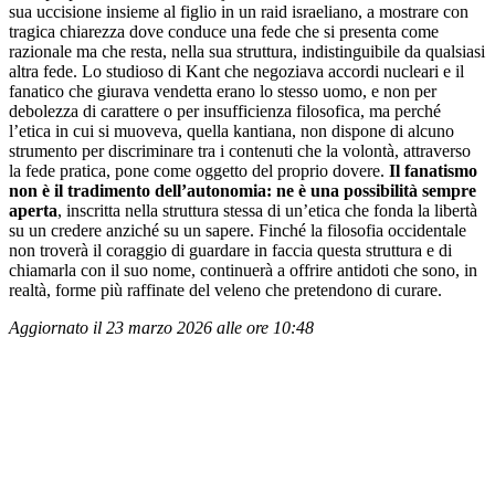
sua uccisione insieme al figlio in un raid israeliano, a mostrare con
tragica chiarezza dove conduce una fede che si presenta come
razionale ma che resta, nella sua struttura, indistinguibile da qualsiasi
altra fede. Lo studioso di Kant che negoziava accordi nucleari e il
fanatico che giurava vendetta erano lo stesso uomo, e non per
debolezza di carattere o per insufficienza filosofica, ma perché
l’etica in cui si muoveva, quella kantiana, non dispone di alcuno
strumento per discriminare tra i contenuti che la volontà, attraverso
la fede pratica, pone come oggetto del proprio dovere.
Il fanatismo
non è il tradimento dell
’
autonomia: ne è una possibilità sempre
aperta
, inscritta nella struttura stessa di un’etica che fonda la libertà
su un credere anziché su un sapere. Finché la filosofia occidentale
non troverà il coraggio di guardare in faccia questa struttura e di
chiamarla con il suo nome, continuerà a offrire antidoti che sono, in
realtà, forme più raffinate del veleno che pretendono di curare.
Aggiornato il 23 marzo 2026 alle ore 10:48