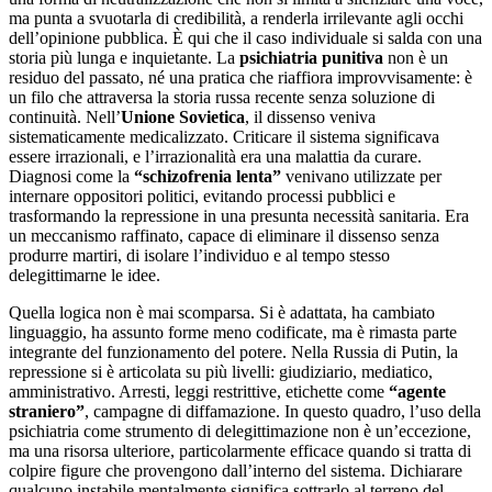
ma punta a svuotarla di credibilità, a renderla irrilevante agli occhi
dell’opinione pubblica. È qui che il caso individuale si salda con una
storia più lunga e inquietante. La
psichiatria
punitiva
non è un
residuo del passato, né una pratica che riaffiora improvvisamente: è
un filo che attraversa la storia russa recente senza soluzione di
continuità. Nell’
Unione Sovietica
, il dissenso veniva
sistematicamente medicalizzato. Criticare il sistema significava
essere irrazionali, e l’irrazionalità era una malattia da curare.
Diagnosi come la
“schizofrenia lenta”
venivano utilizzate per
internare oppositori politici, evitando processi pubblici e
trasformando la repressione in una presunta necessità sanitaria. Era
un meccanismo raffinato, capace di eliminare il dissenso senza
produrre martiri, di isolare l’individuo e al tempo stesso
delegittimarne le idee.
Quella logica non è mai scomparsa. Si è adattata, ha cambiato
linguaggio, ha assunto forme meno codificate, ma è rimasta parte
integrante del funzionamento del potere. Nella Russia di Putin, la
repressione si è articolata su più livelli: giudiziario, mediatico,
amministrativo. Arresti, leggi restrittive, etichette come
“agente
straniero”
, campagne di diffamazione. In questo quadro, l’uso della
psichiatria come strumento di delegittimazione non è un’eccezione,
ma una risorsa ulteriore, particolarmente efficace quando si tratta di
colpire figure che provengono dall’interno del sistema. Dichiarare
qualcuno instabile mentalmente significa sottrarlo al terreno del