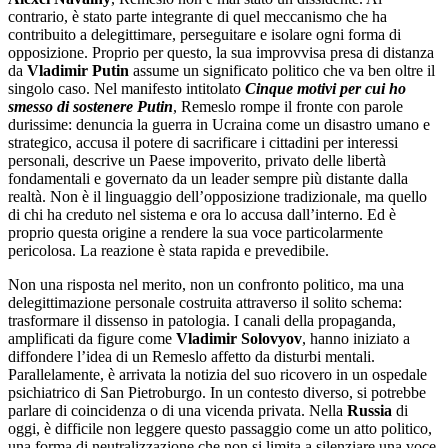
contrario, è stato parte integrante di quel meccanismo che ha
contribuito a delegittimare, perseguitare e isolare ogni forma di
opposizione. Proprio per questo, la sua improvvisa presa di distanza
da
Vladimir Putin
assume un significato politico che va ben oltre il
singolo caso. Nel manifesto intitolato
Cinque motivi per cui ho
smesso di sostenere Putin
, Remeslo rompe il fronte con parole
durissime: denuncia la guerra in Ucraina come un disastro umano e
strategico, accusa il potere di sacrificare i cittadini per interessi
personali, descrive un Paese impoverito, privato delle libertà
fondamentali e governato da un leader sempre più distante dalla
realtà. Non è il linguaggio dell’opposizione tradizionale, ma quello
di chi ha creduto nel sistema e ora lo accusa dall’interno. Ed è
proprio questa origine a rendere la sua voce particolarmente
pericolosa. La reazione è stata rapida e prevedibile.
Non una risposta nel merito, non un confronto politico, ma una
delegittimazione personale costruita attraverso il solito schema:
trasformare il dissenso in patologia. I canali della propaganda,
amplificati da figure come
Vladimir
Solovyov
, hanno iniziato a
diffondere l’idea di un Remeslo affetto da disturbi mentali.
Parallelamente, è arrivata la notizia del suo ricovero in un ospedale
psichiatrico di San Pietroburgo. In un contesto diverso, si potrebbe
parlare di coincidenza o di una vicenda privata. Nella
Russia
di
oggi, è difficile non leggere questo passaggio come un atto politico,
una forma di neutralizzazione che non si limita a silenziare una voce,