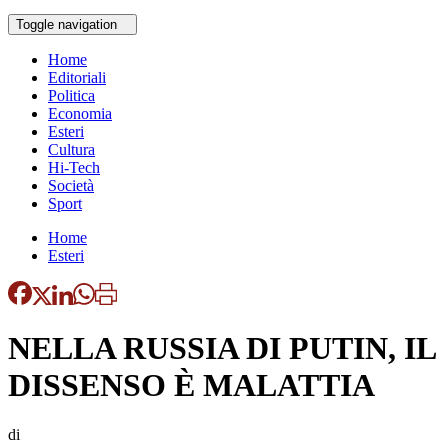
Toggle navigation
Home
Editoriali
Politica
Economia
Esteri
Cultura
Hi-Tech
Società
Sport
Home
Esteri
NELLA RUSSIA DI PUTIN, IL
DISSENSO È MALATTIA
di