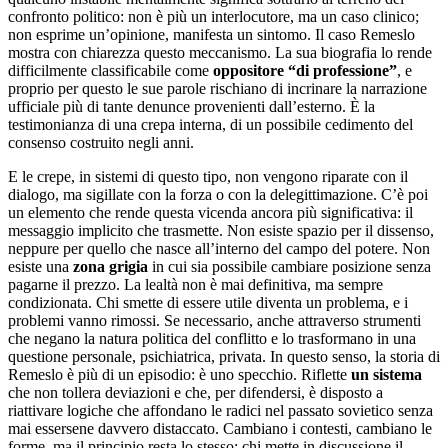
confronto politico: non è più un interlocutore, ma un caso clinico;
non esprime un’opinione, manifesta un sintomo. Il caso Remeslo
mostra con chiarezza questo meccanismo. La sua biografia lo rende
difficilmente classificabile come
oppositore “di professione”
, e
proprio per questo le sue parole rischiano di incrinare la narrazione
ufficiale più di tante denunce provenienti dall’esterno. È la
testimonianza di una crepa interna, di un possibile cedimento del
consenso costruito negli anni.
E le crepe, in sistemi di questo tipo, non vengono riparate con il
dialogo, ma sigillate con la forza o con la delegittimazione. C’è poi
un elemento che rende questa vicenda ancora più significativa: il
messaggio implicito che trasmette. Non esiste spazio per il dissenso,
neppure per quello che nasce all’interno del campo del potere. Non
esiste una
zona grigia
in cui sia possibile cambiare posizione senza
pagarne il prezzo. La lealtà non è mai definitiva, ma sempre
condizionata. Chi smette di essere utile diventa un problema, e i
problemi vanno rimossi. Se necessario, anche attraverso strumenti
che negano la natura politica del conflitto e lo trasformano in una
questione personale, psichiatrica, privata. In questo senso, la storia di
Remeslo è più di un episodio: è uno specchio. Riflette
un sistema
che non tollera deviazioni e che, per difendersi, è disposto a
riattivare logiche che affondano le radici nel passato sovietico senza
mai essersene davvero distaccato. Cambiano i contesti, cambiano le
forme, ma il principio resta lo stesso: chi mette in discussione il