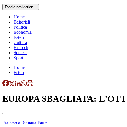
Toggle navigation
Home
Editoriali
Politica
Economia
Esteri
Cultura
Hi-Tech
Società
Sport
Home
Esteri
EUROPA SBAGLIATA: L'OTT
di
Francesca Romana Fantetti