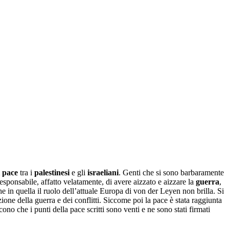
i pace
tra i
palestinesi
e gli
israeliani
. Genti che si sono barbaramente
 responsabile, affatto velatamente, di avere aizzato e aizzare la
guerra
,
e in quella il ruolo dell’attuale Europa di von der Leyen non brilla. Si
one della guerra e dei conflitti. Siccome poi la pace è stata raggiunta
cono che i punti della pace scritti sono venti e ne sono stati firmati