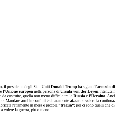
 il presidente degli Stati Uniti
Donald Trump
ha siglato
l’accordo d
te
l’Unione europea
nella persona di
Ursula von der Leyen
, ritenuta
ce da costruire, quella non meno difficile tra la
Russia
e
l’Ucraina
. Anch
o. Mandare armi in conflitti è chiaramente aizzare e volere la continuazi
rubricata rattamente in mera e piccola
“tregua”
; poi ci sono quelli che di
 a volere la guerra, più o meno.