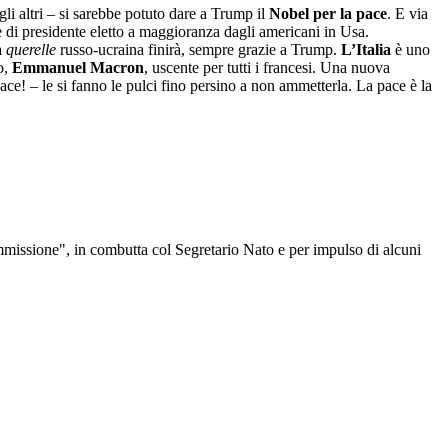
i altri – si sarebbe potuto dare a Trump il
Nobel per la pace
. E via
e di presidente eletto a maggioranza dagli americani in Usa.
a
querelle
russo-ucraina finirà, sempre grazie a Trump.
L’Italia
è uno
o,
Emmanuel Macron
, uscente per tutti i francesi. Una nuova
ace! – le si fanno le pulci fino persino a non ammetterla. La pace è la