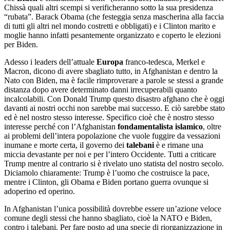
Chissà quali altri scempi si verificheranno sotto la sua presidenza
“rubata”. Barack Obama (che festeggia senza mascherina alla faccia
di tutti gli altri nel mondo costretti e obbligati) e i Clinton marito e
moglie hanno infatti pesantemente organizzato e coperto le elezioni
per Biden.
Adesso i leaders dell’attuale
Europa
franco-tedesca, Merkel e
Macron, dicono di avere sbagliato tutto, in Afghanistan e dentro la
Nato con Biden, ma è facile rimproverare a parole se stessi a grande
distanza dopo avere determinato danni irrecuperabili quanto
incalcolabili. Con Donald Trump questo disastro afghano che è oggi
davanti ai nostri occhi non sarebbe mai successo. E ciò sarebbe stato
ed è nel nostro stesso interesse. Specifico cioè che è nostro stesso
interesse perché con l’Afghanistan
fondamentalista islamico
, oltre
ai problemi dell’intera popolazione che vuole fuggire da vessazioni
inumane e morte certa, il governo dei
talebani
è e rimane una
miccia devastante per noi e per l’intero Occidente. Tutti a criticare
Trump mentre al contrario si è rivelato uno statista del nostro secolo.
Diciamolo chiaramente: Trump è l’uomo che costruisce la pace,
mentre i Clinton, gli Obama e Biden portano guerra ovunque si
adoperino ed operino.
In Afghanistan l’unica possibilità dovrebbe essere un’azione veloce
comune degli stessi che hanno sbagliato, cioè la NATO e Biden,
contro i talebani. Per fare posto ad una specie di riorganizzazione in