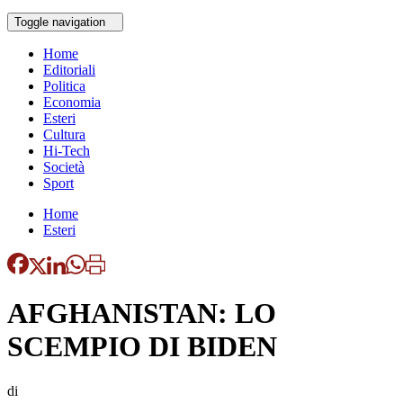
Toggle navigation
Home
Editoriali
Politica
Economia
Esteri
Cultura
Hi-Tech
Società
Sport
Home
Esteri
AFGHANISTAN: LO
SCEMPIO DI BIDEN
di