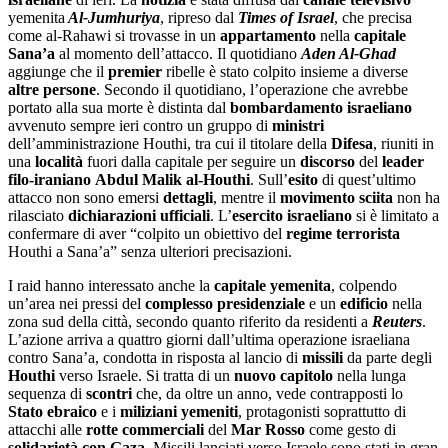
yemenita
Al-Jumhuriya
, ripreso dal
Times of Israel
, che precisa
come al-Rahawi si trovasse in un
appartamento
nella
capitale
Sana’a
al momento dell’attacco. Il quotidiano
Aden Al-Ghad
aggiunge che il
premier
ribelle è stato colpito insieme a diverse
altre persone
. Secondo il quotidiano, l’operazione che avrebbe
portato alla sua morte è distinta dal
bombardamento israeliano
avvenuto sempre ieri contro un gruppo di
ministri
dell’amministrazione Houthi, tra cui il titolare della
Difesa
, riuniti in
una
località
fuori dalla capitale per seguire un
discorso
del
leader
filo-
iraniano
Abdul Malik al-Houthi
. Sull’
esito
di quest’ultimo
attacco non sono emersi
dettagli
, mentre il
movimento sciita
non ha
rilasciato
dichiarazioni ufficiali
. L’
esercito israeliano
si è limitato a
confermare di aver “colpito un obiettivo del
regime terrorista
Houthi a Sana’a” senza ulteriori precisazioni.
I raid hanno interessato anche la
capitale yemenita
, colpendo
un’area nei pressi del
complesso presidenziale
e un
edificio
nella
zona sud della città, secondo quanto riferito da residenti a
Reuters
.
L’azione arriva a quattro giorni dall’ultima operazione israeliana
contro Sana’a, condotta in risposta al lancio di
missili
da parte degli
Houthi
verso Israele. Si tratta di un
nuovo capitolo
nella lunga
sequenza di
scontri
che, da oltre un anno, vede contrapposti lo
Stato ebraico
e i
miliziani yemeniti
, protagonisti soprattutto di
attacchi alle
rotte commerciali
del
Mar Rosso
come gesto di
solidarietà con
Gaza
. Missili lanciati verso Israele sono stati in gran