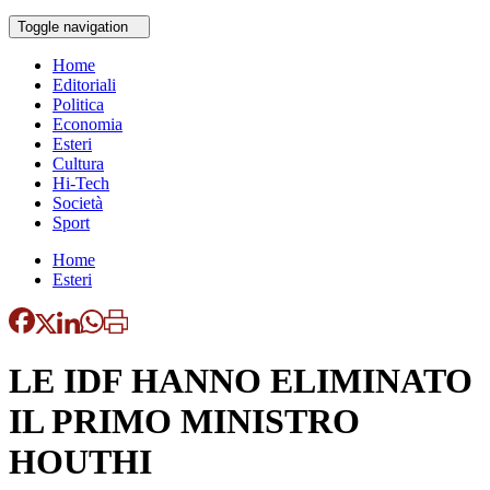
Toggle navigation
Home
Editoriali
Politica
Economia
Esteri
Cultura
Hi-Tech
Società
Sport
Home
Esteri
LE IDF HANNO ELIMINATO
IL PRIMO MINISTRO
HOUTHI