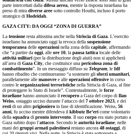
parte intercettati dalla
difesa aerea
, mentre la risposta israeliana ha
preso di mira
diverse
aree
sotto controllo Houthi, incluso il porto
strategico di
Hodeidah
.
GAZA CITY: DA OGGI
“
ZONA DI GUERRA
”
La
tensione
resta altissima anche nella
Striscia di Gaza
. L’esercito
israeliano ha annunciato oggi la revoca della
sospensione
temporanea
delle
operazioni
nella zona della
capitale
, affermando
che “a partire da
oggi
, alle
ore 10
, la
pausa tattica
locale delle
attività militari
(per la distribuzione degli aiuti) non si applicherà
all’area di
Gaza City
, che costituisce una
pericolosa zona di
combattimento
”. In un messaggio diffuso su
Telegram
, le
Idf
hanno ribadito che continueranno “a sostenere gli
sforzi umanitari
,
parallelamente alle
manovre
e alle
operazioni offensive
in corso
contro le
organizzazioni terroristiche
nella Striscia di Gaza, al fine
di proteggere lo Stato di Israele”. Contestualmente, le
forze
israeliane
hanno annunciato il
recupero
a Gaza del corpo di
Ilan
Weiss
, ostaggio ucciso durante l’attacco del
7 ottobre 2023
, e dei
resti
di un altro
prigioniero
in fase di identificazione. Weiss,
56
anni
, fu ucciso mentre difendeva il
kibbutz Be
’
eri
come volontario
della
squadra
di
pronto intervento
. Il suo
corpo
era stato portato a
Gaza subito dopo l’
attacco
. Secondo le
autorità israeliane
, nelle
mani dei
gruppi armati
palestinesi
restano ancora
48 ostaggi
, di
cui 20 ritenuti vivi. Nella notte, la Striscia è stata sottoposta a