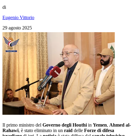
di
Eugenio Vittorio
29 agosto 2025
Il primo ministro del
Governo degli Houthi
in
Yemen
,
Ahmed al-
Rahawi
, è stato eliminato in un
raid
delle
Forze di difesa
israeliane
di ieri. La
notizia
è stata diffusa dal
canale televisivo